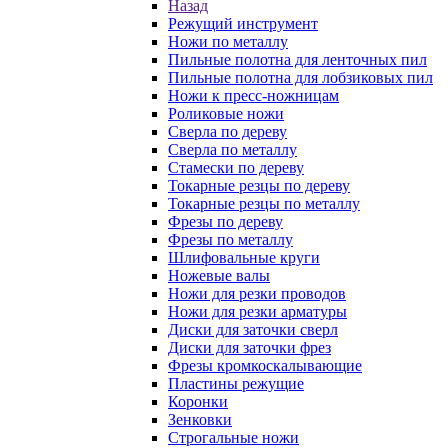
Назад
Режущий инструмент
Ножи по металлу
Пильные полотна для ленточных пил
Пильные полотна для лобзиковых пил
Ножи к пресс-ножницам
Роликовые ножи
Сверла по дереву
Сверла по металлу
Стамески по дереву
Токарные резцы по дереву
Токарные резцы по металлу
Фрезы по дереву
Фрезы по металлу
Шлифовальные круги
Ножевые валы
Ножи для резки проводов
Ножи для резки арматуры
Диски для заточки сверл
Диски для заточки фрез
Фрезы кромкоскалывающие
Пластины режущие
Коронки
Зенковки
Строгальные ножи