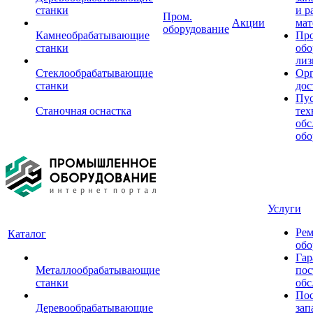
станки
и р
Пром.
Акции
мат
оборудование
Камнеобрабатывающие
Пр
станки
обо
лиз
Стеклообрабатывающие
Орг
станки
дос
Пус
Станочная оснастка
тех
обс
обо
Услуги
Рем
Каталог
обо
Гар
Металлообрабатывающие
пос
станки
обс
Пос
Деревообрабатывающие
зап