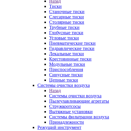
Назад
Тиски
Станочные тиски
Слесарные тиски
Столярные тиски
Трубные тиски
Глобусные тиски
Угловые тиски
Пневматические тиски
Гидравлические тиски
Лекальные тиски
Крестовинные тиски
Модульные тиски
Приспособления
Синусные тиски
Цепные тиски
Системы очистки воздуха
Назад
Системы очистки воздуха
Пылеулавливающие агрегаты
Стружкоотсосы
Вытяжные установки
Системы фильтрации воздуха
Принадлежности
Режущий инструмент