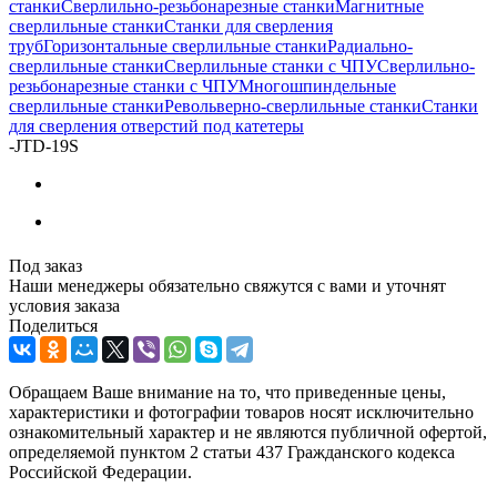
станки
Сверлильно-резьбонарезные станки
Магнитные
сверлильные станки
Станки для сверления
труб
Горизонтальные сверлильные станки
Радиально-
сверлильные станки
Сверлильные станки с ЧПУ
Сверлильно-
резьбонарезные станки с ЧПУ
Многошпиндельные
сверлильные станки
Револьверно-сверлильные станки
Станки
для сверления отверстий под катетеры
-
JTD‑19S
Под заказ
Наши менеджеры обязательно свяжутся с вами и уточнят
условия заказа
Поделиться
Обращаем Ваше внимание на то, что приведенные цены,
характеристики и фотографии товаров носят исключительно
ознакомительный характер и не являются публичной офертой,
определяемой пунктом 2 статьи 437 Гражданского кодекса
Российской Федерации.