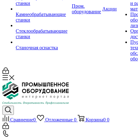
станки
и р
Пром.
Акции
мат
оборудование
Камнеобрабатывающие
Пр
станки
обо
лиз
Стеклообрабатывающие
Орг
станки
дос
Пус
Станочная оснастка
тех
обс
обо
Сравнение
0
Отложенные
0
Корзина
0
0