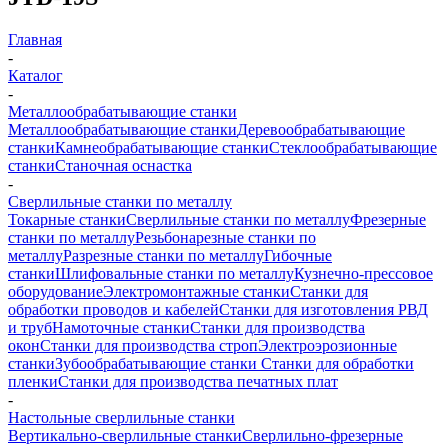
Главная
-
Каталог
-
Металлообрабатывающие станки
Металлообрабатывающие станки
Деревообрабатывающие
станки
Камнеобрабатывающие станки
Стеклообрабатывающие
станки
Станочная оснастка
-
Сверлильные станки по металлу
Токарные станки
Сверлильные станки по металлу
Фрезерные
станки по металлу
Резьбонарезные станки по
металлу
Разрезные станки по металлу
Гибочные
станки
Шлифовальные станки по металлу
Кузнечно-прессовое
оборудование
Электромонтажные станки
Станки для
обработки проводов и кабелей
Станки для изготовления РВД
и труб
Намоточные станки
Станки для производства
окон
Станки для производства строп
Электроэрозионные
станки
Зубообрабатывающие станки
Станки для обработки
пленки
Станки для производства печатных плат
-
Настольные сверлильные станки
Вертикально-сверлильные станки
Сверлильно-фрезерные