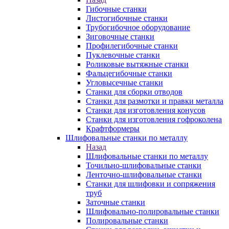
Гибочные станки
Листогибочные станки
Трубогибочное оборудование
Зиговочные станки
Профилегибочные станки
Пуклевочные станки
Роликовые вытяжные станки
Фальцегибочные станки
Угловысечные станки
Станки для сборки отводов
Станки для размотки и правки металла
Станки для изготовления конусов
Станки для изготовления гофроколена
Крафтформеры
Шлифовальные станки по металлу
Назад
Шлифовальные станки по металлу
Точильно-шлифовальные станки
Ленточно-шлифовальные станки
Станки для шлифовки и сопряжения
труб
Заточные станки
Шлифовально-полировальные станки
Полировальные станки