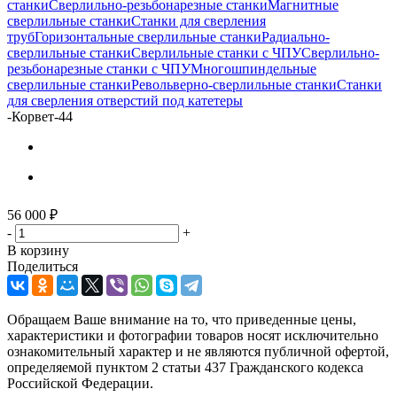
станки
Сверлильно-резьбонарезные станки
Магнитные
сверлильные станки
Станки для сверления
труб
Горизонтальные сверлильные станки
Радиально-
сверлильные станки
Сверлильные станки с ЧПУ
Сверлильно-
резьбонарезные станки с ЧПУ
Многошпиндельные
сверлильные станки
Револьверно-сверлильные станки
Станки
для сверления отверстий под катетеры
-
Корвет-44
56 000
₽
-
+
В корзину
Поделиться
Обращаем Ваше внимание на то, что приведенные цены,
характеристики и фотографии товаров носят исключительно
ознакомительный характер и не являются публичной офертой,
определяемой пунктом 2 статьи 437 Гражданского кодекса
Российской Федерации.