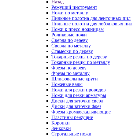
Назад
Режущий инструмент
Ножи по металлу
Пильные полотна для ленточных пил
Пильные полотна для лобзиковых пил
Ножи к пресс-ножницам
Роликовые ножи
Сверла по дереву
Сверла по металлу
Стамески по дереву
Токарные резцы по дереву
Токарные резцы по металлу
Фрезы по дереву
Фрезы по металлу
Шлифовальные круги
Ножевые валы
Ножи для резки проводов
Ножи для резки арматуры
Диски для заточки сверл
Диски для заточки фрез
Фрезы кромкоскалывающие
Пластины режущие
Коронки
Зенковки
Строгальные ножи