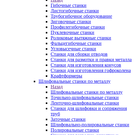
Гибочные станки
Листогибочные станки
Трубогибочное оборудование
Зиговочные станки
Профилегибочные станки
Пуклевочные станки
Роликовые вытяжные станки
Фальцегибочные станки
Угловысечные станки
Станки для сборки отводов
Станки для размотки и правки металла
Станки для изготовления конусов
Станки для изготовления гофроколена
Крафтформеры
Шлифовальные станки по металлу
Назад
Шлифовальные станки по металлу
Точильно-шлифовальные станки
Ленточно-шлифовальные станки
Станки для шлифовки и сопряжения
труб
Заточные станки
Шлифовально-полировальные станки
Полировальные станки