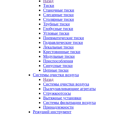
Назад
Тиски
Станочные тиски
Слесарные тиски
Столярные тиски
Трубные тиски
Глобусные тиски
Угловые тиски
Пневматические тиски
Гидравлические тиски
Лекальные тиски
Крестовинные тиски
Модульные тиски
Приспособления
Синусные тиски
Цепные тиски
Системы очистки воздуха
Назад
Системы очистки воздуха
Пылеулавливающие агрегаты
Стружкоотсосы
Вытяжные установки
Системы фильтрации воздуха
Принадлежности
Режущий инструмент