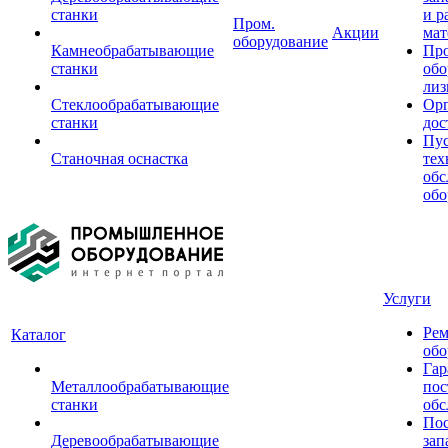
станки
и р
Пром.
Акции
мат
оборудование
Камнеобрабатывающие
Пр
станки
обо
лиз
Стеклообрабатывающие
Орг
станки
дос
Пус
Станочная оснастка
тех
обс
обо
Услуги
Рем
Каталог
обо
Гар
Металлообрабатывающие
пос
станки
обс
Пос
Деревообрабатывающие
зап