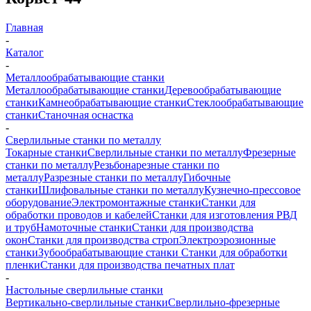
Главная
-
Каталог
-
Металлообрабатывающие станки
Металлообрабатывающие станки
Деревообрабатывающие
станки
Камнеобрабатывающие станки
Стеклообрабатывающие
станки
Станочная оснастка
-
Сверлильные станки по металлу
Токарные станки
Сверлильные станки по металлу
Фрезерные
станки по металлу
Резьбонарезные станки по
металлу
Разрезные станки по металлу
Гибочные
станки
Шлифовальные станки по металлу
Кузнечно-прессовое
оборудование
Электромонтажные станки
Станки для
обработки проводов и кабелей
Станки для изготовления РВД
и труб
Намоточные станки
Станки для производства
окон
Станки для производства строп
Электроэрозионные
станки
Зубообрабатывающие станки
Станки для обработки
пленки
Станки для производства печатных плат
-
Настольные сверлильные станки
Вертикально-сверлильные станки
Сверлильно-фрезерные