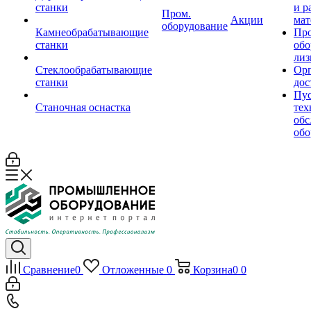
станки
и р
Пром.
Акции
мат
оборудование
Камнеобрабатывающие
Пр
станки
обо
лиз
Стеклообрабатывающие
Орг
станки
дос
Пус
Станочная оснастка
тех
обс
обо
Сравнение
0
Отложенные
0
Корзина
0
0