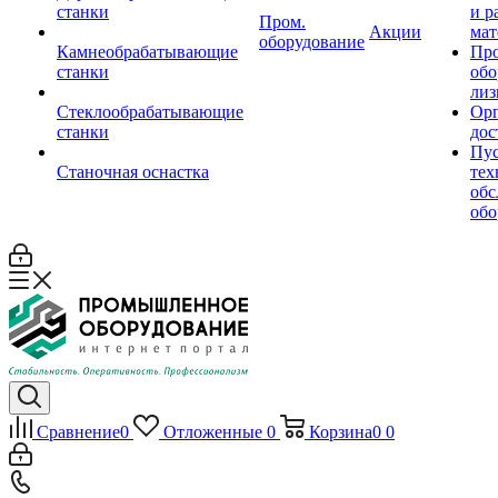
станки
и р
Пром.
Акции
мат
оборудование
Камнеобрабатывающие
Пр
станки
обо
лиз
Стеклообрабатывающие
Орг
станки
дос
Пус
Станочная оснастка
тех
обс
обо
Сравнение
0
Отложенные
0
Корзина
0
0