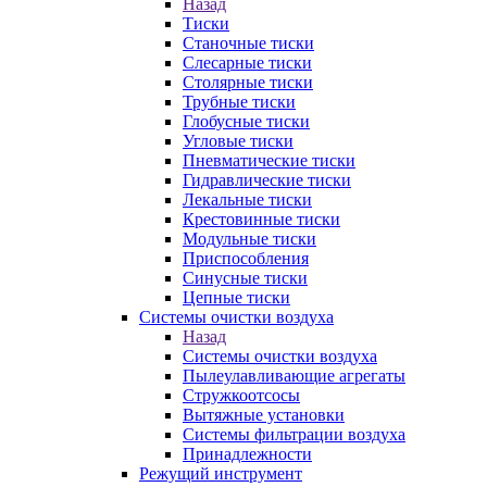
Назад
Тиски
Станочные тиски
Слесарные тиски
Столярные тиски
Трубные тиски
Глобусные тиски
Угловые тиски
Пневматические тиски
Гидравлические тиски
Лекальные тиски
Крестовинные тиски
Модульные тиски
Приспособления
Синусные тиски
Цепные тиски
Системы очистки воздуха
Назад
Системы очистки воздуха
Пылеулавливающие агрегаты
Стружкоотсосы
Вытяжные установки
Системы фильтрации воздуха
Принадлежности
Режущий инструмент