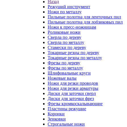
Назад
Режущий инструмент
Ножи по металлу
Пильные полотна для ленточных пил
Пильные полотна для лобзиковых пил
Ножи к пресс-ножницам
Роликовые ножи
Сверла по дереву
Сверла по металлу
Стамески по дереву
Токарные резцы по дереву
Токарные резцы по металлу
Фрезы по дереву
Фрезы по металлу
Шлифовальные круги
Ножевые валы
Ножи для резки проводов
Ножи для резки арматуры
Диски для заточки сверл
Диски для заточки фрез
Фрезы кромкоскалывающие
Пластины режущие
Коронки
Зенковки
Строгальные ножи