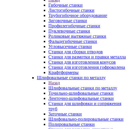
Гибочные станки
Листогибочные станки
Трубогибочное оборудование
Зиговочные станки
Профилегибочные станки
Пуклевочные станки
Роликовые вытяжные станки
Фальцегибочные станки
Угловысечные станки
Станки для сборки отводов
Станки для размотки и правки металла
Станки для изготовления конусов
Станки для изготовления гофроколена
Крафтформеры
Шлифовальные станки по металлу
Назад
Шлифовальные станки по металлу
Точильно-шлифовальные станки
Ленточно-шлифовальные станки
Станки для шлифовки и сопряжения
труб
Заточные станки
Шлифовально-полировальные станки
Полировальные станки