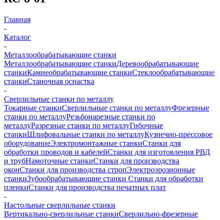
Главная
-
Каталог
-
Металлообрабатывающие станки
Металлообрабатывающие станки
Деревообрабатывающие
станки
Камнеобрабатывающие станки
Стеклообрабатывающие
станки
Станочная оснастка
-
Сверлильные станки по металлу
Токарные станки
Сверлильные станки по металлу
Фрезерные
станки по металлу
Резьбонарезные станки по
металлу
Разрезные станки по металлу
Гибочные
станки
Шлифовальные станки по металлу
Кузнечно-прессовое
оборудование
Электромонтажные станки
Станки для
обработки проводов и кабелей
Станки для изготовления РВД
и труб
Намоточные станки
Станки для производства
окон
Станки для производства строп
Электроэрозионные
станки
Зубообрабатывающие станки
Станки для обработки
пленки
Станки для производства печатных плат
-
Настольные сверлильные станки
Вертикально-сверлильные станки
Сверлильно-фрезерные