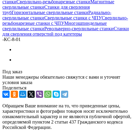
станки
Сверлильно-резьбонарезные станки
Магнитные
сверлильные станки
Станки для сверления
труб
Горизонтальные сверлильные станки
Радиально-
сверлильные станки
Сверлильные станки с ЧПУ
Сверлильно-
резьбонарезные станки с ЧПУ
Многошпиндельные
сверлильные станки
Револьверно-сверлильные станки
Станки
для сверления отверстий под катетеры
-
КС-8-01
Под заказ
Наши менеджеры обязательно свяжутся с вами и уточнят
условия заказа
Поделиться
Обращаем Ваше внимание на то, что приведенные цены,
характеристики и фотографии товаров носят исключительно
ознакомительный характер и не являются публичной офертой,
определяемой пунктом 2 статьи 437 Гражданского кодекса
Российской Федерации.