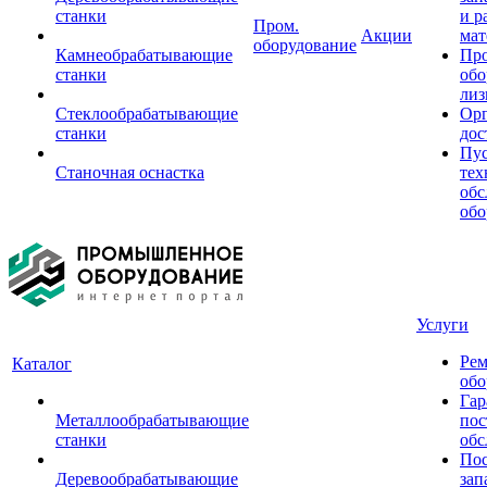
станки
и р
Пром.
Акции
мат
оборудование
Камнеобрабатывающие
Пр
станки
обо
лиз
Стеклообрабатывающие
Орг
станки
дос
Пус
Станочная оснастка
тех
обс
обо
Услуги
Рем
Каталог
обо
Гар
Металлообрабатывающие
пос
станки
обс
Пос
Деревообрабатывающие
зап