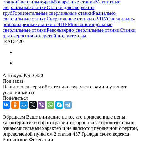
станки
Сверлильно-резьбонарезные станки
Магнитные
сверлильные станки
Станки для сверления
труб
Горизонтальные сверлильные станки
Радиально-
сверлильные станки
Сверлильные станки с ЧПУ
Сверлильно-
резьбонарезные станки с ЧПУ
Многошпиндельные
сверлильные станки
Револьверно-сверлильные станки
Станки
для сверления отверстий под катетеры
-
KSD-420
Артикул:
KSD-420
Под заказ
Наши менеджеры обязательно свяжутся с вами и уточнят
условия заказа
Поделиться
Обращаем Ваше внимание на то, что приведенные цены,
характеристики и фотографии товаров носят исключительно
ознакомительный характер и не являются публичной офертой,
определяемой пунктом 2 статьи 437 Гражданского кодекса
Российской Федерации.