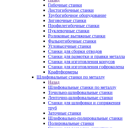
Гибочные станки
Листогибочные станки
Трубогибочное оборудование
Зиговочные станки
Профилегибочные станки
Пуклевочные станки
Роликовые вытяжные станки
Фальцегибочные станки
Угловысечные станки
Станки для сборки отводов
Станки для размотки и правки металла
Станки для изготовления конусов
Станки для изготовления гофроколена
Крафтформеры
Шлифовальные станки по металлу
Назад
Шлифовальные станки по металлу
Точильно-шлифовальные станки
Ленточно-шлифовальные станки
Станки для шлифовки и сопряжения
труб
Заточные станки
Шлифовально-полировальные станки
Полировальные станки