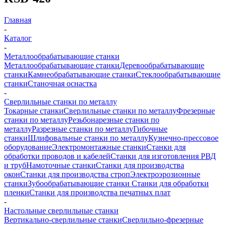
Главная
-
Каталог
-
Металлообрабатывающие станки
Металлообрабатывающие станки
Деревообрабатывающие
станки
Камнеобрабатывающие станки
Стеклообрабатывающие
станки
Станочная оснастка
-
Сверлильные станки по металлу
Токарные станки
Сверлильные станки по металлу
Фрезерные
станки по металлу
Резьбонарезные станки по
металлу
Разрезные станки по металлу
Гибочные
станки
Шлифовальные станки по металлу
Кузнечно-прессовое
оборудование
Электромонтажные станки
Станки для
обработки проводов и кабелей
Станки для изготовления РВД
и труб
Намоточные станки
Станки для производства
окон
Станки для производства строп
Электроэрозионные
станки
Зубообрабатывающие станки
Станки для обработки
пленки
Станки для производства печатных плат
-
Настольные сверлильные станки
Вертикально-сверлильные станки
Сверлильно-фрезерные