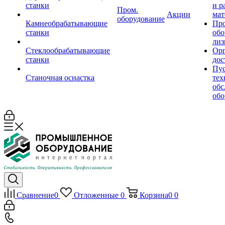
станки
и р
Пром.
Акции
мат
оборудование
Камнеобрабатывающие
Пр
станки
обо
лиз
Стеклообрабатывающие
Орг
станки
дос
Пус
Станочная оснастка
тех
обс
обо
Сравнение
0
Отложенные
0
Корзина
0
0