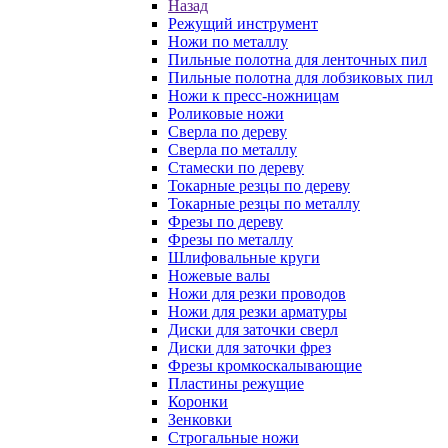
Назад
Режущий инструмент
Ножи по металлу
Пильные полотна для ленточных пил
Пильные полотна для лобзиковых пил
Ножи к пресс-ножницам
Роликовые ножи
Сверла по дереву
Сверла по металлу
Стамески по дереву
Токарные резцы по дереву
Токарные резцы по металлу
Фрезы по дереву
Фрезы по металлу
Шлифовальные круги
Ножевые валы
Ножи для резки проводов
Ножи для резки арматуры
Диски для заточки сверл
Диски для заточки фрез
Фрезы кромкоскалывающие
Пластины режущие
Коронки
Зенковки
Строгальные ножи