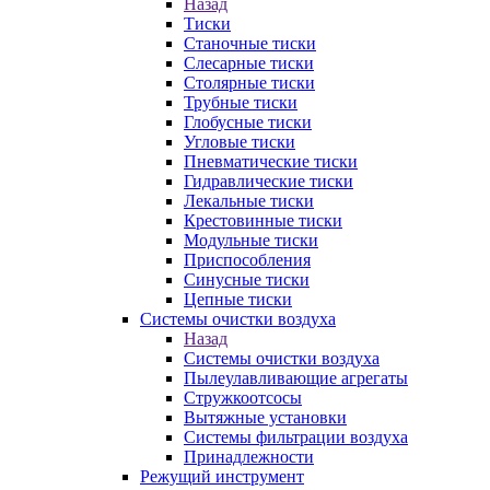
Назад
Тиски
Станочные тиски
Слесарные тиски
Столярные тиски
Трубные тиски
Глобусные тиски
Угловые тиски
Пневматические тиски
Гидравлические тиски
Лекальные тиски
Крестовинные тиски
Модульные тиски
Приспособления
Синусные тиски
Цепные тиски
Системы очистки воздуха
Назад
Системы очистки воздуха
Пылеулавливающие агрегаты
Стружкоотсосы
Вытяжные установки
Системы фильтрации воздуха
Принадлежности
Режущий инструмент