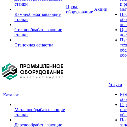
станки
и р
Пром.
Акции
мат
оборудование
Камнеобрабатывающие
Пр
станки
обо
лиз
Стеклообрабатывающие
Орг
станки
дос
Пус
Станочная оснастка
тех
обс
обо
Услуги
Рем
Каталог
обо
Гар
Металлообрабатывающие
пос
станки
обс
Пос
Деревообрабатывающие
зап