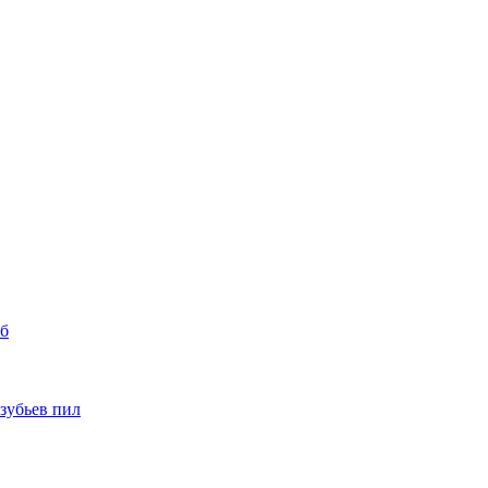
уб
 зубьев пил