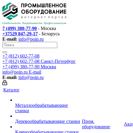
7 (499) 380-77-90
- Москва
+37529 847-29-17
- Беларусь
E-mail:
info@poip.ru
+7 (812) 602-77-08
+7 (812) 602-77-08
Санкт-Петербург
+7 (499) 380-77-90
Москва
info@poip.ru
E-mail
E-mail:
info@poip.ru
Каталог
Металлообрабатывающие
станки
Деревообрабатывающие станки
Пром.
Акц
оборудование
Камнеобрабатывающие станки