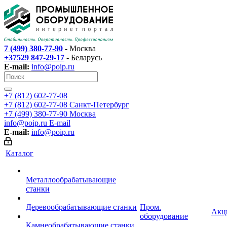
7 (499) 380-77-90
- Москва
+37529 847-29-17
- Беларусь
E-mail:
info@poip.ru
+7 (812) 602-77-08
+7 (812) 602-77-08
Санкт-Петербург
+7 (499) 380-77-90
Москва
info@poip.ru
E-mail
E-mail:
info@poip.ru
Каталог
Металлообрабатывающие
станки
Деревообрабатывающие станки
Пром.
Акц
оборудование
Камнеобрабатывающие станки