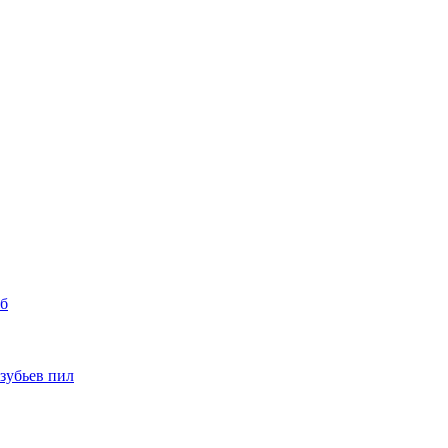
уб
 зубьев пил