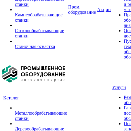
станки
и р
Пром.
Акции
мат
оборудование
Камнеобрабатывающие
Пр
станки
обо
лиз
Стеклообрабатывающие
Орг
станки
дос
Пус
Станочная оснастка
тех
обс
обо
Услуги
Рем
Каталог
обо
Гар
Металлообрабатывающие
пос
станки
обс
Пос
Деревообрабатывающие
зап