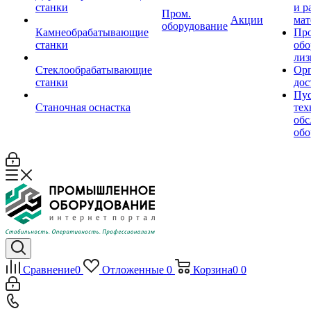
станки
и р
Пром.
Акции
мат
оборудование
Камнеобрабатывающие
Пр
станки
обо
лиз
Стеклообрабатывающие
Орг
станки
дос
Пус
Станочная оснастка
тех
обс
обо
Сравнение
0
Отложенные
0
Корзина
0
0