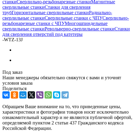
станки
Сверлильно-резьбонарезные станки
Магнитные
сверлильные станки
Станки для сверления
труб
Горизонтальные сверлильные станки
Радиально-
сверлильные станки
Сверлильные станки с ЧПУ
Сверлильно-
резьбонарезные станки с ЧПУ
Многошпиндельные
сверлильные станки
Револьверно-сверлильные станки
Станки
для сверления отверстий под катетеры
-
WTZ-13J
Под заказ
Наши менеджеры обязательно свяжутся с вами и уточнят
условия заказа
Поделиться
Обращаем Ваше внимание на то, что приведенные цены,
характеристики и фотографии товаров носят исключительно
ознакомительный характер и не являются публичной офертой,
определяемой пунктом 2 статьи 437 Гражданского кодекса
Российской Федерации.