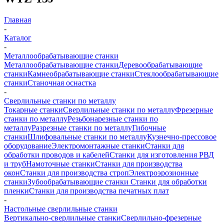
Главная
-
Каталог
-
Металлообрабатывающие станки
Металлообрабатывающие станки
Деревообрабатывающие
станки
Камнеобрабатывающие станки
Стеклообрабатывающие
станки
Станочная оснастка
-
Сверлильные станки по металлу
Токарные станки
Сверлильные станки по металлу
Фрезерные
станки по металлу
Резьбонарезные станки по
металлу
Разрезные станки по металлу
Гибочные
станки
Шлифовальные станки по металлу
Кузнечно-прессовое
оборудование
Электромонтажные станки
Станки для
обработки проводов и кабелей
Станки для изготовления РВД
и труб
Намоточные станки
Станки для производства
окон
Станки для производства строп
Электроэрозионные
станки
Зубообрабатывающие станки
Станки для обработки
пленки
Станки для производства печатных плат
-
Настольные сверлильные станки
Вертикально-сверлильные станки
Сверлильно-фрезерные