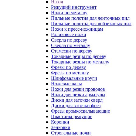
Назад
Режущий инструмент
Ножи по металлу
Пильные полотна для ленточных пил
Пильные полотна для лобзиковых пил
Ножи к пресс-ножницам
Роликовые ножи
Сверла по дереву
Сверла по металлу
Стамески по дереву
Токарные резцы по дереву
Токарные резцы по металлу
Фрезы по дереву
Фрезы по металлу
Шлифовальные круги
Ножевые валы
Ножи для резки проводов
Ножи для резки арматуры
Диски для заточки сверл
Диски для заточки фрез
Фрезы кромкоскалывающие
Пластины режущие
Коронки
Зенковки
Строгальные ножи