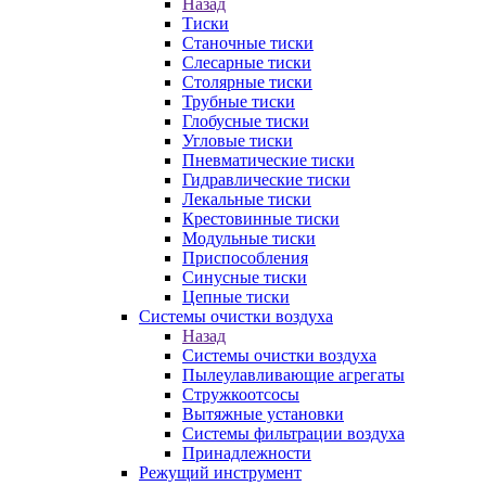
Назад
Тиски
Станочные тиски
Слесарные тиски
Столярные тиски
Трубные тиски
Глобусные тиски
Угловые тиски
Пневматические тиски
Гидравлические тиски
Лекальные тиски
Крестовинные тиски
Модульные тиски
Приспособления
Синусные тиски
Цепные тиски
Системы очистки воздуха
Назад
Системы очистки воздуха
Пылеулавливающие агрегаты
Стружкоотсосы
Вытяжные установки
Системы фильтрации воздуха
Принадлежности
Режущий инструмент