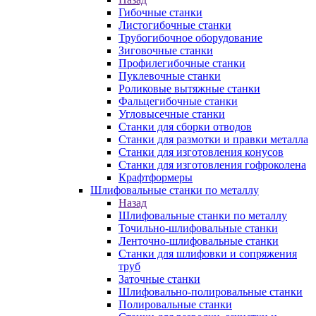
Гибочные станки
Листогибочные станки
Трубогибочное оборудование
Зиговочные станки
Профилегибочные станки
Пуклевочные станки
Роликовые вытяжные станки
Фальцегибочные станки
Угловысечные станки
Станки для сборки отводов
Станки для размотки и правки металла
Станки для изготовления конусов
Станки для изготовления гофроколена
Крафтформеры
Шлифовальные станки по металлу
Назад
Шлифовальные станки по металлу
Точильно-шлифовальные станки
Ленточно-шлифовальные станки
Станки для шлифовки и сопряжения
труб
Заточные станки
Шлифовально-полировальные станки
Полировальные станки