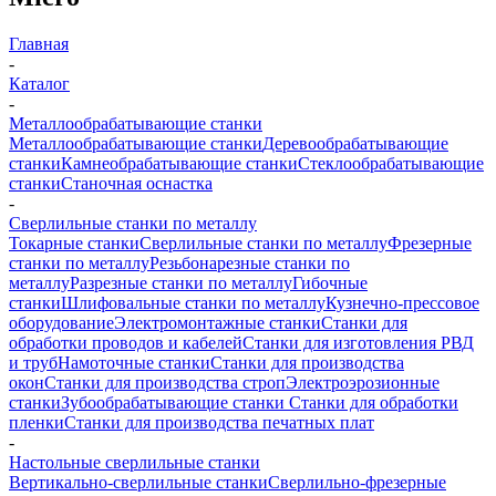
Главная
-
Каталог
-
Металлообрабатывающие станки
Металлообрабатывающие станки
Деревообрабатывающие
станки
Камнеобрабатывающие станки
Стеклообрабатывающие
станки
Станочная оснастка
-
Сверлильные станки по металлу
Токарные станки
Сверлильные станки по металлу
Фрезерные
станки по металлу
Резьбонарезные станки по
металлу
Разрезные станки по металлу
Гибочные
станки
Шлифовальные станки по металлу
Кузнечно-прессовое
оборудование
Электромонтажные станки
Станки для
обработки проводов и кабелей
Станки для изготовления РВД
и труб
Намоточные станки
Станки для производства
окон
Станки для производства строп
Электроэрозионные
станки
Зубообрабатывающие станки
Станки для обработки
пленки
Станки для производства печатных плат
-
Настольные сверлильные станки
Вертикально-сверлильные станки
Сверлильно-фрезерные