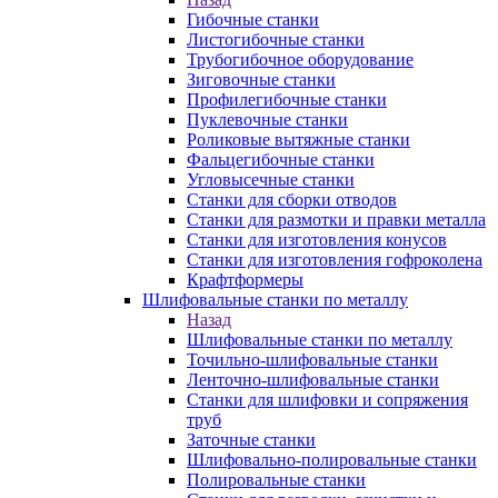
Гибочные станки
Листогибочные станки
Трубогибочное оборудование
Зиговочные станки
Профилегибочные станки
Пуклевочные станки
Роликовые вытяжные станки
Фальцегибочные станки
Угловысечные станки
Станки для сборки отводов
Станки для размотки и правки металла
Станки для изготовления конусов
Станки для изготовления гофроколена
Крафтформеры
Шлифовальные станки по металлу
Назад
Шлифовальные станки по металлу
Точильно-шлифовальные станки
Ленточно-шлифовальные станки
Станки для шлифовки и сопряжения
труб
Заточные станки
Шлифовально-полировальные станки
Полировальные станки