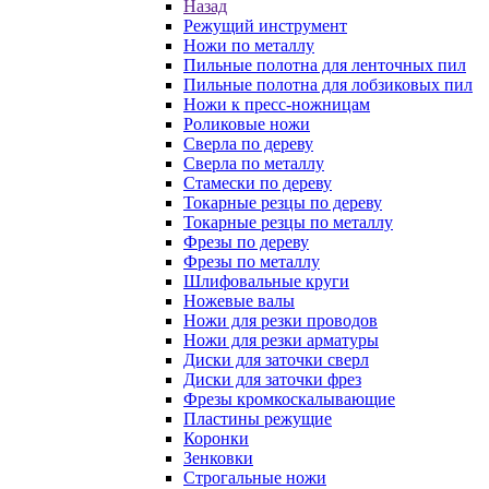
Назад
Режущий инструмент
Ножи по металлу
Пильные полотна для ленточных пил
Пильные полотна для лобзиковых пил
Ножи к пресс-ножницам
Роликовые ножи
Сверла по дереву
Сверла по металлу
Стамески по дереву
Токарные резцы по дереву
Токарные резцы по металлу
Фрезы по дереву
Фрезы по металлу
Шлифовальные круги
Ножевые валы
Ножи для резки проводов
Ножи для резки арматуры
Диски для заточки сверл
Диски для заточки фрез
Фрезы кромкоскалывающие
Пластины режущие
Коронки
Зенковки
Строгальные ножи