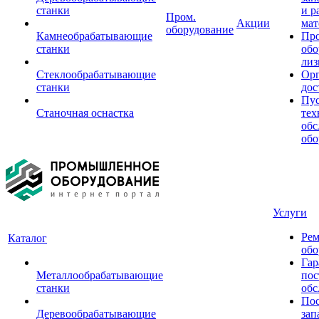
станки
и р
Пром.
Акции
мат
оборудование
Камнеобрабатывающие
Пр
станки
обо
лиз
Стеклообрабатывающие
Орг
станки
дос
Пус
Станочная оснастка
тех
обс
обо
Услуги
Рем
Каталог
обо
Гар
Металлообрабатывающие
пос
станки
обс
Пос
Деревообрабатывающие
зап