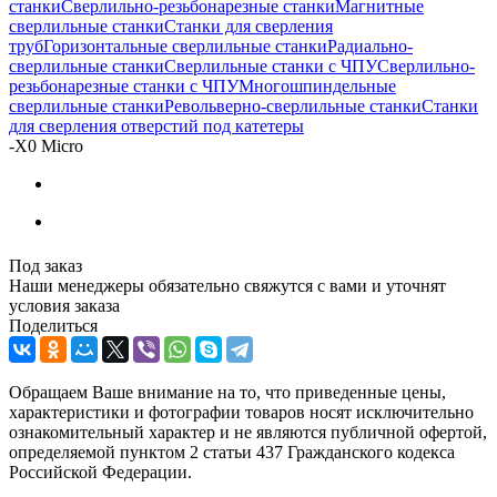
станки
Сверлильно-резьбонарезные станки
Магнитные
сверлильные станки
Станки для сверления
труб
Горизонтальные сверлильные станки
Радиально-
сверлильные станки
Сверлильные станки с ЧПУ
Сверлильно-
резьбонарезные станки с ЧПУ
Многошпиндельные
сверлильные станки
Револьверно-сверлильные станки
Станки
для сверления отверстий под катетеры
-
X0 Micro
Под заказ
Наши менеджеры обязательно свяжутся с вами и уточнят
условия заказа
Поделиться
Обращаем Ваше внимание на то, что приведенные цены,
характеристики и фотографии товаров носят исключительно
ознакомительный характер и не являются публичной офертой,
определяемой пунктом 2 статьи 437 Гражданского кодекса
Российской Федерации.