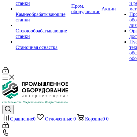
станки
и р
Пром.
Акции
мат
оборудование
Камнеобрабатывающие
Пр
станки
обо
лиз
Стеклообрабатывающие
Орг
станки
дос
Пус
Станочная оснастка
тех
обс
обо
Сравнение
0
Отложенные
0
Корзина
0
0