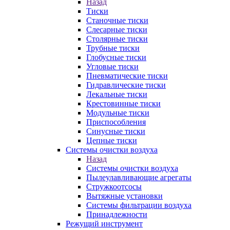
Назад
Тиски
Станочные тиски
Слесарные тиски
Столярные тиски
Трубные тиски
Глобусные тиски
Угловые тиски
Пневматические тиски
Гидравлические тиски
Лекальные тиски
Крестовинные тиски
Модульные тиски
Приспособления
Синусные тиски
Цепные тиски
Системы очистки воздуха
Назад
Системы очистки воздуха
Пылеулавливающие агрегаты
Стружкоотсосы
Вытяжные установки
Системы фильтрации воздуха
Принадлежности
Режущий инструмент