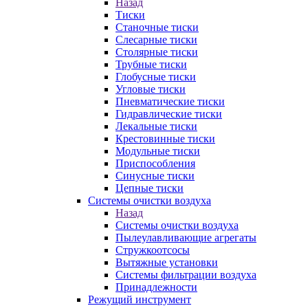
Назад
Тиски
Станочные тиски
Слесарные тиски
Столярные тиски
Трубные тиски
Глобусные тиски
Угловые тиски
Пневматические тиски
Гидравлические тиски
Лекальные тиски
Крестовинные тиски
Модульные тиски
Приспособления
Синусные тиски
Цепные тиски
Системы очистки воздуха
Назад
Системы очистки воздуха
Пылеулавливающие агрегаты
Стружкоотсосы
Вытяжные установки
Системы фильтрации воздуха
Принадлежности
Режущий инструмент