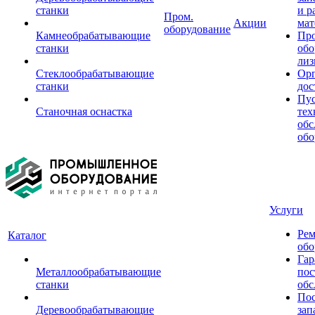
станки
и р
Пром.
Акции
мат
оборудование
Камнеобрабатывающие
Пр
станки
обо
лиз
Стеклообрабатывающие
Орг
станки
дос
Пус
Станочная оснастка
тех
обс
обо
Услуги
Рем
Каталог
обо
Гар
Металлообрабатывающие
пос
станки
обс
Пос
Деревообрабатывающие
зап