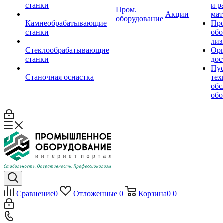
станки
и р
Пром.
Акции
мат
оборудование
Камнеобрабатывающие
Пр
станки
обо
лиз
Стеклообрабатывающие
Орг
станки
дос
Пус
Станочная оснастка
тех
обс
обо
Сравнение
0
Отложенные
0
Корзина
0
0