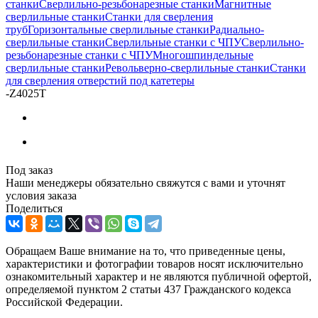
станки
Сверлильно-резьбонарезные станки
Магнитные
сверлильные станки
Станки для сверления
труб
Горизонтальные сверлильные станки
Радиально-
сверлильные станки
Сверлильные станки с ЧПУ
Сверлильно-
резьбонарезные станки с ЧПУ
Многошпиндельные
сверлильные станки
Револьверно-сверлильные станки
Станки
для сверления отверстий под катетеры
-
Z4025T
Под заказ
Наши менеджеры обязательно свяжутся с вами и уточнят
условия заказа
Поделиться
Обращаем Ваше внимание на то, что приведенные цены,
характеристики и фотографии товаров носят исключительно
ознакомительный характер и не являются публичной офертой,
определяемой пунктом 2 статьи 437 Гражданского кодекса
Российской Федерации.