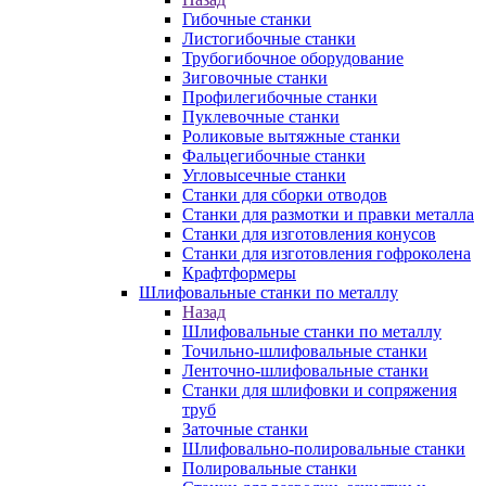
Гибочные станки
Листогибочные станки
Трубогибочное оборудование
Зиговочные станки
Профилегибочные станки
Пуклевочные станки
Роликовые вытяжные станки
Фальцегибочные станки
Угловысечные станки
Станки для сборки отводов
Станки для размотки и правки металла
Станки для изготовления конусов
Станки для изготовления гофроколена
Крафтформеры
Шлифовальные станки по металлу
Назад
Шлифовальные станки по металлу
Точильно-шлифовальные станки
Ленточно-шлифовальные станки
Станки для шлифовки и сопряжения
труб
Заточные станки
Шлифовально-полировальные станки
Полировальные станки