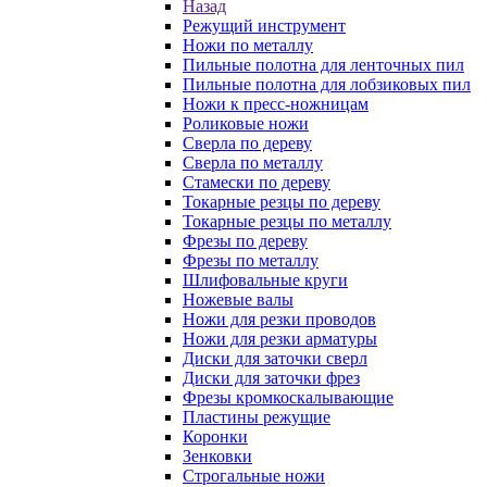
Назад
Режущий инструмент
Ножи по металлу
Пильные полотна для ленточных пил
Пильные полотна для лобзиковых пил
Ножи к пресс-ножницам
Роликовые ножи
Сверла по дереву
Сверла по металлу
Стамески по дереву
Токарные резцы по дереву
Токарные резцы по металлу
Фрезы по дереву
Фрезы по металлу
Шлифовальные круги
Ножевые валы
Ножи для резки проводов
Ножи для резки арматуры
Диски для заточки сверл
Диски для заточки фрез
Фрезы кромкоскалывающие
Пластины режущие
Коронки
Зенковки
Строгальные ножи