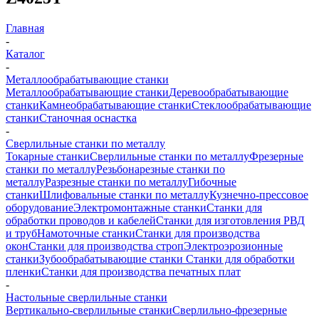
Главная
-
Каталог
-
Металлообрабатывающие станки
Металлообрабатывающие станки
Деревообрабатывающие
станки
Камнеобрабатывающие станки
Стеклообрабатывающие
станки
Станочная оснастка
-
Сверлильные станки по металлу
Токарные станки
Сверлильные станки по металлу
Фрезерные
станки по металлу
Резьбонарезные станки по
металлу
Разрезные станки по металлу
Гибочные
станки
Шлифовальные станки по металлу
Кузнечно-прессовое
оборудование
Электромонтажные станки
Станки для
обработки проводов и кабелей
Станки для изготовления РВД
и труб
Намоточные станки
Станки для производства
окон
Станки для производства строп
Электроэрозионные
станки
Зубообрабатывающие станки
Станки для обработки
пленки
Станки для производства печатных плат
-
Настольные сверлильные станки
Вертикально-сверлильные станки
Сверлильно-фрезерные