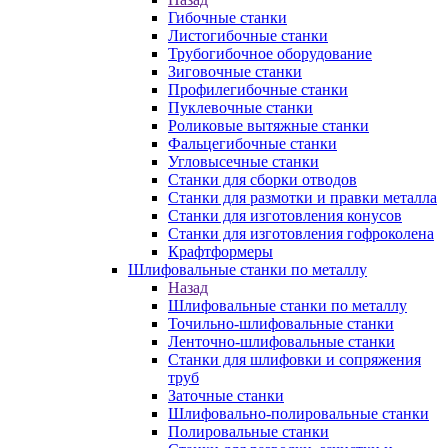
Гибочные станки
Листогибочные станки
Трубогибочное оборудование
Зиговочные станки
Профилегибочные станки
Пуклевочные станки
Роликовые вытяжные станки
Фальцегибочные станки
Угловысечные станки
Станки для сборки отводов
Станки для размотки и правки металла
Станки для изготовления конусов
Станки для изготовления гофроколена
Крафтформеры
Шлифовальные станки по металлу
Назад
Шлифовальные станки по металлу
Точильно-шлифовальные станки
Ленточно-шлифовальные станки
Станки для шлифовки и сопряжения
труб
Заточные станки
Шлифовально-полировальные станки
Полировальные станки