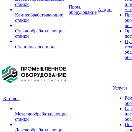
станки
и р
Пром.
Акции
мат
оборудование
Камнеобрабатывающие
Пр
станки
обо
лиз
Стеклообрабатывающие
Орг
станки
дос
Пус
Станочная оснастка
тех
обс
обо
Услуги
Рем
Каталог
обо
Гар
Металлообрабатывающие
пос
станки
обс
Пос
Деревообрабатывающие
зап