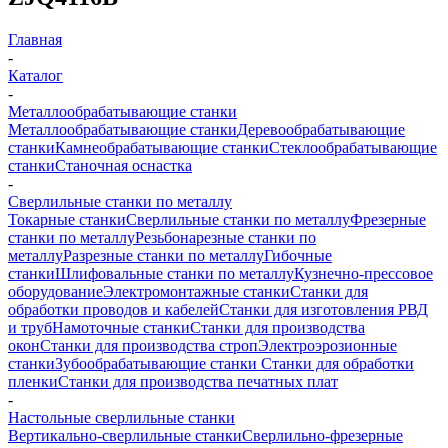
Главная
-
Каталог
-
Металлообрабатывающие станки
Металлообрабатывающие станки
Деревообрабатывающие
станки
Камнеобрабатывающие станки
Стеклообрабатывающие
станки
Станочная оснастка
-
Сверлильные станки по металлу
Токарные станки
Сверлильные станки по металлу
Фрезерные
станки по металлу
Резьбонарезные станки по
металлу
Разрезные станки по металлу
Гибочные
станки
Шлифовальные станки по металлу
Кузнечно-прессовое
оборудование
Электромонтажные станки
Станки для
обработки проводов и кабелей
Станки для изготовления РВД
и труб
Намоточные станки
Станки для производства
окон
Станки для производства строп
Электроэрозионные
станки
Зубообрабатывающие станки
Станки для обработки
пленки
Станки для производства печатных плат
-
Настольные сверлильные станки
Вертикально-сверлильные станки
Сверлильно-фрезерные