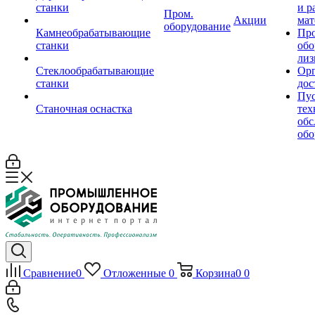
станки
и р
Пром.
Акции
мат
оборудование
Камнеобрабатывающие
Пр
станки
обо
лиз
Стеклообрабатывающие
Орг
станки
дос
Пус
Станочная оснастка
тех
обс
обо
Сравнение
0
Отложенные
0
Корзина
0
0