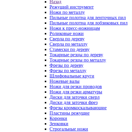
Назад
Режущий инструмент
Ножи по металлу
Пильные полотна для ленточных пил
Пильные полотна для лобзиковых пил
Ножи к пресс-ножницам
Роликовые ножи
Сверла по дереву
Сверла по металлу
Стамески по дереву
Токарные резцы по дереву
Токарные резцы по металлу
Фрезы по дереву
Фрезы по металлу
Шлифовальные круги
Ножевые валы
Ножи для резки проводов
Ножи для резки арматуры
Диски для заточки сверл
Диски для заточки фрез
Фрезы кромкоскалывающие
Пластины режущие
Коронки
Зенковки
Строгальные ножи