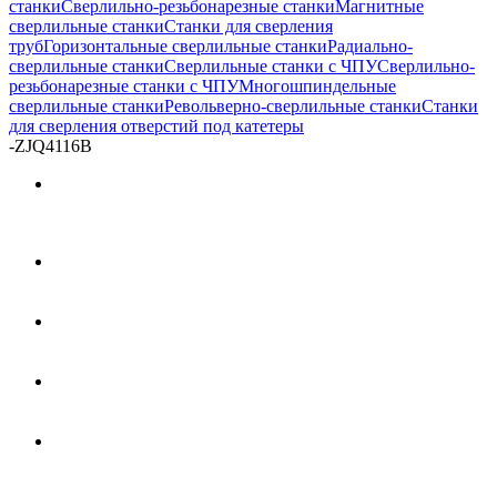
станки
Сверлильно-резьбонарезные станки
Магнитные
сверлильные станки
Станки для сверления
труб
Горизонтальные сверлильные станки
Радиально-
сверлильные станки
Сверлильные станки с ЧПУ
Сверлильно-
резьбонарезные станки с ЧПУ
Многошпиндельные
сверлильные станки
Револьверно-сверлильные станки
Станки
для сверления отверстий под катетеры
-
ZJQ4116B