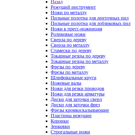
Назад
Режущий инструмент
Ножи по металлу
Пильные полотна для ленточных пил
Пильные полотна для лобзиковых пил
Ножи к пресс-ножницам
Роликовые ножи
Сверла по дереву
Сверла по металлу
Стамески по дереву
Токарные резцы по дереву
Токарные резцы по металлу
Фрезы по дереву
Фрезы по металлу
Шлифовальные круги
Ножевые валы
Ножи для резки проводов
Ножи для резки арматуры
Диски для заточки сверл
Диски для заточки фрез
Фрезы кромкоскалывающие
Пластины режущие
Коронки
Зенковки
Строгальные ножи