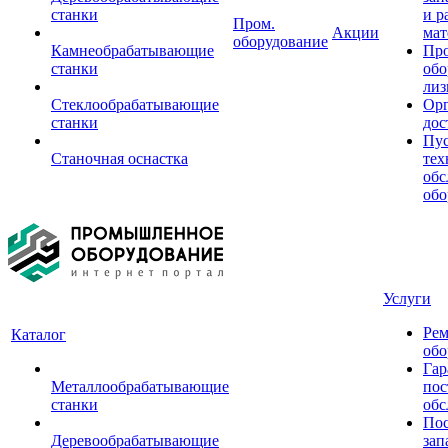
станки
и р
Пром.
Акции
мат
оборудование
Камнеобрабатывающие
Пр
станки
обо
лиз
Стеклообрабатывающие
Орг
станки
дос
Пус
Станочная оснастка
тех
обс
обо
Услуги
Рем
Каталог
обо
Гар
Металлообрабатывающие
пос
станки
обс
Пос
Деревообрабатывающие
зап