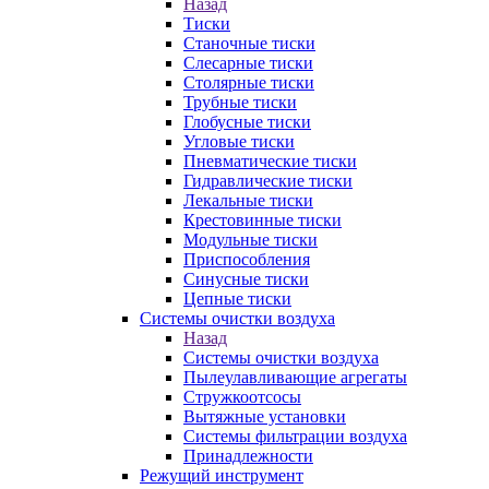
Назад
Тиски
Станочные тиски
Слесарные тиски
Столярные тиски
Трубные тиски
Глобусные тиски
Угловые тиски
Пневматические тиски
Гидравлические тиски
Лекальные тиски
Крестовинные тиски
Модульные тиски
Приспособления
Синусные тиски
Цепные тиски
Системы очистки воздуха
Назад
Системы очистки воздуха
Пылеулавливающие агрегаты
Стружкоотсосы
Вытяжные установки
Системы фильтрации воздуха
Принадлежности
Режущий инструмент