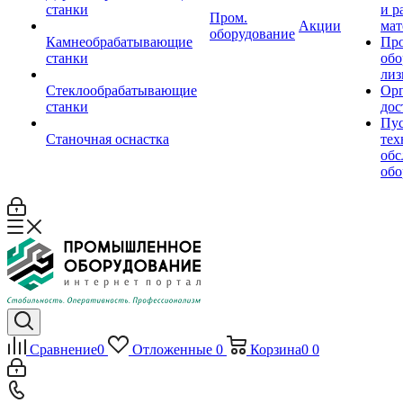
станки
и р
Пром.
Акции
мат
оборудование
Камнеобрабатывающие
Пр
станки
обо
лиз
Стеклообрабатывающие
Орг
станки
дос
Пус
Станочная оснастка
тех
обс
обо
Сравнение
0
Отложенные
0
Корзина
0
0