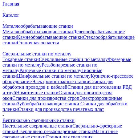
Главная
-
Каталог
-
Металлообрабатывающие станки
Металлообрабатывающие станки
Деревообрабатывающие
станки
Камнеобрабатывающие станки
Стеклообрабатывающие
станки
Станочная оснастка
-
Сверлильные станки по металлу
Токарные станки
Сверлильные станки по металлу
Фрезерные
станки по металлу
Резьбонарезные станки по
металлу
Разрезные станки по металлу
Гибочные
станки
Шлифовальные станки по металлу
Кузнечно-прессовое
оборудование
Электромонтажные станки
Станки для
обработки проводов и кабелей
Станки для изготовления РВД
и труб
Намоточные станки
Станки для производства
окон
Станки для производства строп
Электроэрозионные
станки
Зубообрабатывающие станки
Станки для обработки
пленки
Станки для производства печатных плат
-
Вертикально-сверлильные станки
Настольные сверлильные станки
Сверлильно-фрезерные
станки
Сверлильно-резьбонарезные станки
Магнитные
сверлильные станки
Станки для сверления