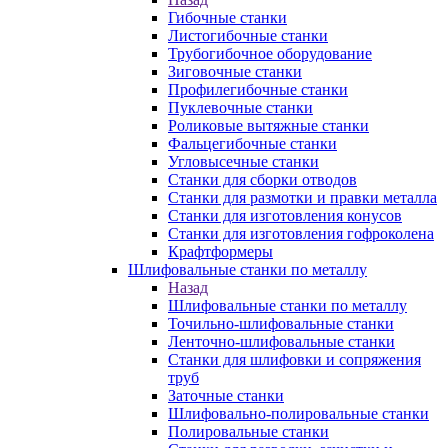
Гибочные станки
Листогибочные станки
Трубогибочное оборудование
Зиговочные станки
Профилегибочные станки
Пуклевочные станки
Роликовые вытяжные станки
Фальцегибочные станки
Угловысечные станки
Станки для сборки отводов
Станки для размотки и правки металла
Станки для изготовления конусов
Станки для изготовления гофроколена
Крафтформеры
Шлифовальные станки по металлу
Назад
Шлифовальные станки по металлу
Точильно-шлифовальные станки
Ленточно-шлифовальные станки
Станки для шлифовки и сопряжения
труб
Заточные станки
Шлифовально-полировальные станки
Полировальные станки