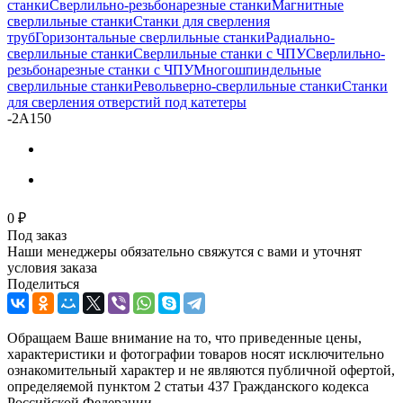
станки
Сверлильно-резьбонарезные станки
Магнитные
сверлильные станки
Станки для сверления
труб
Горизонтальные сверлильные станки
Радиально-
сверлильные станки
Сверлильные станки с ЧПУ
Сверлильно-
резьбонарезные станки с ЧПУ
Многошпиндельные
сверлильные станки
Револьверно-сверлильные станки
Станки
для сверления отверстий под катетеры
-
2А150
0 ₽
Под заказ
Наши менеджеры обязательно свяжутся с вами и уточнят
условия заказа
Поделиться
Обращаем Ваше внимание на то, что приведенные цены,
характеристики и фотографии товаров носят исключительно
ознакомительный характер и не являются публичной офертой,
определяемой пунктом 2 статьи 437 Гражданского кодекса
Российской Федерации.