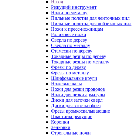
Назад
Режущий инструмент
Ножи по металлу
Пильные полотна для ленточных пил
Пильные полотна для лобзиковых пил
Ножи к пресс-ножницам
Роликовые ножи
Сверла по дереву
Сверла по металлу
Стамески по дереву
Токарные резцы по дереву
Токарные резцы по металлу
Фрезы по дереву
Фрезы по металлу
Шлифовальные круги
Ножевые валы
Ножи для резки проводов
Ножи для резки арматуры
Диски для заточки сверл
Диски для заточки фрез
Фрезы кромкоскалывающие
Пластины режущие
Коронки
Зенковки
Строгальные ножи