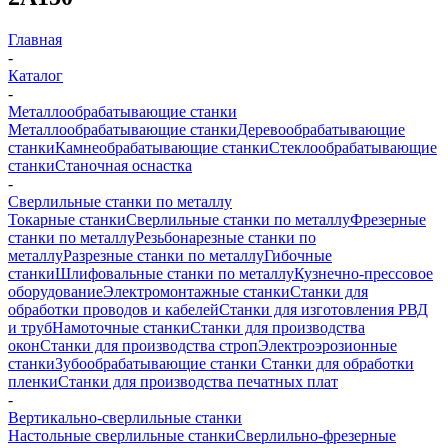
Главная
-
Каталог
-
Металлообрабатывающие станки
Металлообрабатывающие станки
Деревообрабатывающие
станки
Камнеобрабатывающие станки
Стеклообрабатывающие
станки
Станочная оснастка
-
Сверлильные станки по металлу
Токарные станки
Сверлильные станки по металлу
Фрезерные
станки по металлу
Резьбонарезные станки по
металлу
Разрезные станки по металлу
Гибочные
станки
Шлифовальные станки по металлу
Кузнечно-прессовое
оборудование
Электромонтажные станки
Станки для
обработки проводов и кабелей
Станки для изготовления РВД
и труб
Намоточные станки
Станки для производства
окон
Станки для производства строп
Электроэрозионные
станки
Зубообрабатывающие станки
Станки для обработки
пленки
Станки для производства печатных плат
-
Вертикально-сверлильные станки
Настольные сверлильные станки
Сверлильно-фрезерные