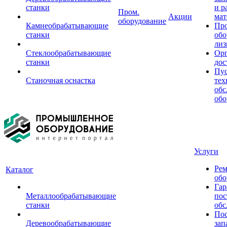
станки
и р
Пром.
Акции
мат
оборудование
Камнеобрабатывающие
Пр
станки
обо
лиз
Стеклообрабатывающие
Орг
станки
дос
Пус
Станочная оснастка
тех
обс
обо
Услуги
Рем
Каталог
обо
Гар
Металлообрабатывающие
пос
станки
обс
Пос
Деревообрабатывающие
зап