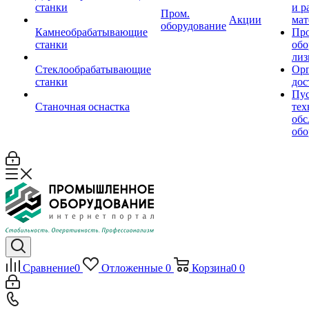
станки
и р
Пром.
Акции
мат
оборудование
Камнеобрабатывающие
Пр
станки
обо
лиз
Стеклообрабатывающие
Орг
станки
дос
Пус
Станочная оснастка
тех
обс
обо
Сравнение
0
Отложенные
0
Корзина
0
0