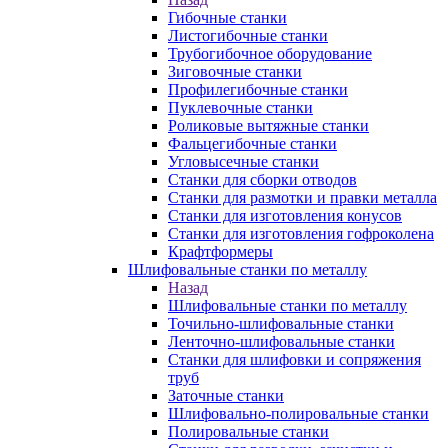
Гибочные станки
Листогибочные станки
Трубогибочное оборудование
Зиговочные станки
Профилегибочные станки
Пуклевочные станки
Роликовые вытяжные станки
Фальцегибочные станки
Угловысечные станки
Станки для сборки отводов
Станки для размотки и правки металла
Станки для изготовления конусов
Станки для изготовления гофроколена
Крафтформеры
Шлифовальные станки по металлу
Назад
Шлифовальные станки по металлу
Точильно-шлифовальные станки
Ленточно-шлифовальные станки
Станки для шлифовки и сопряжения
труб
Заточные станки
Шлифовально-полировальные станки
Полировальные станки