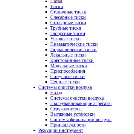
Назад
Тиски
Станочные тиски
Слесарные тиски
Столярные тиски
Трубные тиски
Глобусные тиски
Угловые тиски
Пневматические тиски
Гидравлические тиски
Лекальные тиски
Крестовинные тиски
Модульные тиски
Приспособления
Синусные тиски
Цепные тиски
Системы очистки воздуха
Назад
Системы очистки воздуха
Пылеулавливающие агрегаты
Стружкоотсосы
Вытяжные установки
Системы фильтрации воздуха
Принадлежности
Режущий инструмент