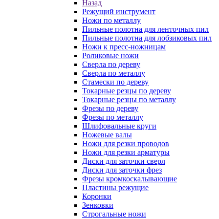
Назад
Режущий инструмент
Ножи по металлу
Пильные полотна для ленточных пил
Пильные полотна для лобзиковых пил
Ножи к пресс-ножницам
Роликовые ножи
Сверла по дереву
Сверла по металлу
Стамески по дереву
Токарные резцы по дереву
Токарные резцы по металлу
Фрезы по дереву
Фрезы по металлу
Шлифовальные круги
Ножевые валы
Ножи для резки проводов
Ножи для резки арматуры
Диски для заточки сверл
Диски для заточки фрез
Фрезы кромкоскалывающие
Пластины режущие
Коронки
Зенковки
Строгальные ножи