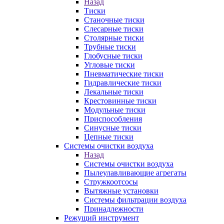
Назад
Тиски
Станочные тиски
Слесарные тиски
Столярные тиски
Трубные тиски
Глобусные тиски
Угловые тиски
Пневматические тиски
Гидравлические тиски
Лекальные тиски
Крестовинные тиски
Модульные тиски
Приспособления
Синусные тиски
Цепные тиски
Системы очистки воздуха
Назад
Системы очистки воздуха
Пылеулавливающие агрегаты
Стружкоотсосы
Вытяжные установки
Системы фильтрации воздуха
Принадлежности
Режущий инструмент