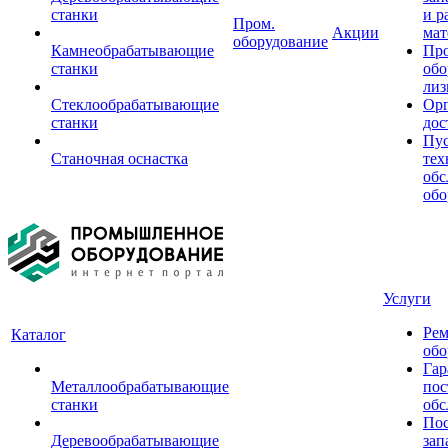
станки
и р
Пром.
Акции
мат
оборудование
Камнеобрабатывающие
Пр
станки
обо
лиз
Стеклообрабатывающие
Орг
станки
дос
Пус
Станочная оснастка
тех
обс
обо
Услуги
Рем
Каталог
обо
Гар
Металлообрабатывающие
пос
станки
обс
Пос
Деревообрабатывающие
зап