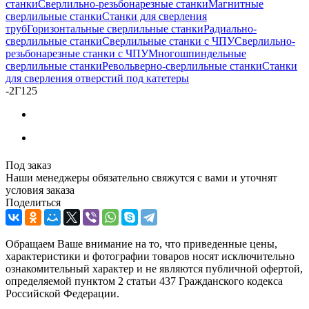
станки
Сверлильно-резьбонарезные станки
Магнитные
сверлильные станки
Станки для сверления
труб
Горизонтальные сверлильные станки
Радиально-
сверлильные станки
Сверлильные станки с ЧПУ
Сверлильно-
резьбонарезные станки с ЧПУ
Многошпиндельные
сверлильные станки
Револьверно-сверлильные станки
Станки
для сверления отверстий под катетеры
-
2Г125
Под заказ
Наши менеджеры обязательно свяжутся с вами и уточнят
условия заказа
Поделиться
Обращаем Ваше внимание на то, что приведенные цены,
характеристики и фотографии товаров носят исключительно
ознакомительный характер и не являются публичной офертой,
определяемой пунктом 2 статьи 437 Гражданского кодекса
Российской Федерации.