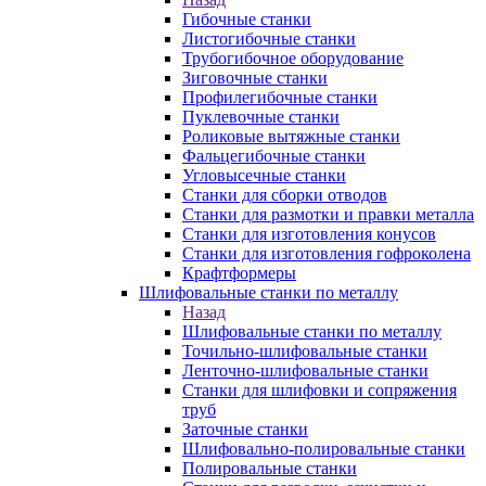
Гибочные станки
Листогибочные станки
Трубогибочное оборудование
Зиговочные станки
Профилегибочные станки
Пуклевочные станки
Роликовые вытяжные станки
Фальцегибочные станки
Угловысечные станки
Станки для сборки отводов
Станки для размотки и правки металла
Станки для изготовления конусов
Станки для изготовления гофроколена
Крафтформеры
Шлифовальные станки по металлу
Назад
Шлифовальные станки по металлу
Точильно-шлифовальные станки
Ленточно-шлифовальные станки
Станки для шлифовки и сопряжения
труб
Заточные станки
Шлифовально-полировальные станки
Полировальные станки