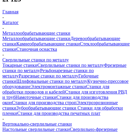
Главная
-
Каталог
-
Металлообрабатывающие станки
Металлообрабатывающие станки
Деревообрабатывающие
станки
Камнеобрабатывающие станки
Стеклообрабатывающие
станки
Станочная оснастка
-
Сверлильные станки по металлу
Токарные станки
Сверлильные станки по металлу
Фрезерные
станки по металлу
Резьбонарезные станки по
металлу
Разрезные станки по металлу
Гибочные
станки
Шлифовальные станки по металлу
Кузнечно-прессовое
оборудование
Электромонтажные станки
Станки для
обработки проводов и кабелей
Станки для изготовления РВД
и труб
Намоточные станки
Станки для производства
окон
Станки для производства строп
Электроэрозионные
станки
Зубообрабатывающие станки
Станки для обработки
пленки
Станки для производства печатных плат
-
Вертикально-сверлильные станки
Настольные сверлильные станки
Сверлильно-фрезерные