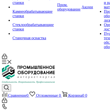
станки
и р
Пром.
Акции
мат
оборудование
Камнеобрабатывающие
Пр
станки
обо
лиз
Стеклообрабатывающие
Орг
станки
дос
Пус
Станочная оснастка
тех
обс
обо
Сравнение
0
Отложенные
0
Корзина
0
0