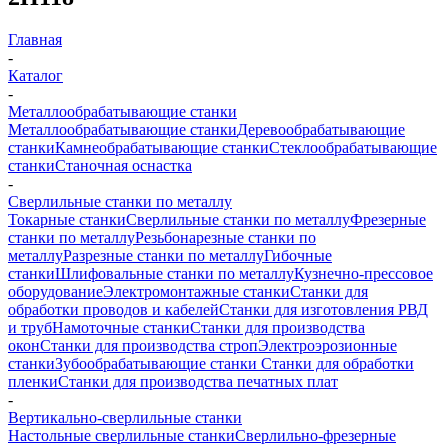
Главная
-
Каталог
-
Металлообрабатывающие станки
Металлообрабатывающие станки
Деревообрабатывающие
станки
Камнеобрабатывающие станки
Стеклообрабатывающие
станки
Станочная оснастка
-
Сверлильные станки по металлу
Токарные станки
Сверлильные станки по металлу
Фрезерные
станки по металлу
Резьбонарезные станки по
металлу
Разрезные станки по металлу
Гибочные
станки
Шлифовальные станки по металлу
Кузнечно-прессовое
оборудование
Электромонтажные станки
Станки для
обработки проводов и кабелей
Станки для изготовления РВД
и труб
Намоточные станки
Станки для производства
окон
Станки для производства строп
Электроэрозионные
станки
Зубообрабатывающие станки
Станки для обработки
пленки
Станки для производства печатных плат
-
Вертикально-сверлильные станки
Настольные сверлильные станки
Сверлильно-фрезерные