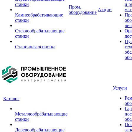
станки
и р
Пром.
Акции
мат
оборудование
Камнеобрабатывающие
Пр
станки
обо
лиз
Стеклообрабатывающие
Орг
станки
дос
Пус
Станочная оснастка
тех
обс
обо
Услуги
Рем
Каталог
обо
Гар
Металлообрабатывающие
пос
станки
обс
Пос
Деревообрабатывающие
зап