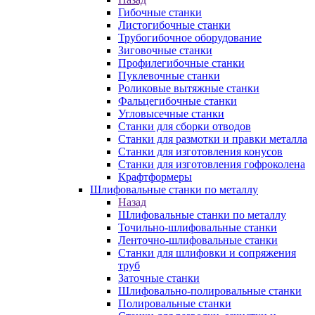
Гибочные станки
Листогибочные станки
Трубогибочное оборудование
Зиговочные станки
Профилегибочные станки
Пуклевочные станки
Роликовые вытяжные станки
Фальцегибочные станки
Угловысечные станки
Станки для сборки отводов
Станки для размотки и правки металла
Станки для изготовления конусов
Станки для изготовления гофроколена
Крафтформеры
Шлифовальные станки по металлу
Назад
Шлифовальные станки по металлу
Точильно-шлифовальные станки
Ленточно-шлифовальные станки
Станки для шлифовки и сопряжения
труб
Заточные станки
Шлифовально-полировальные станки
Полировальные станки