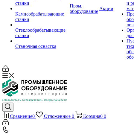
станки
и р
Пром.
Акции
мат
оборудование
Камнеобрабатывающие
Пр
станки
обо
лиз
Стеклообрабатывающие
Орг
станки
дос
Пус
Станочная оснастка
тех
обс
обо
Сравнение
0
Отложенные
0
Корзина
0
0