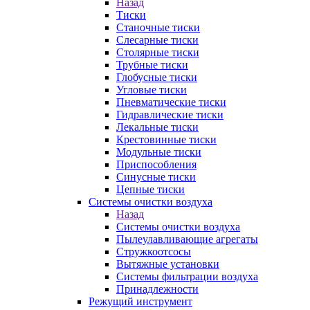
Назад
Тиски
Станочные тиски
Слесарные тиски
Столярные тиски
Трубные тиски
Глобусные тиски
Угловые тиски
Пневматические тиски
Гидравлические тиски
Лекальные тиски
Крестовинные тиски
Модульные тиски
Приспособления
Синусные тиски
Цепные тиски
Системы очистки воздуха
Назад
Системы очистки воздуха
Пылеулавливающие агрегаты
Стружкоотсосы
Вытяжные установки
Системы фильтрации воздуха
Принадлежности
Режущий инструмент