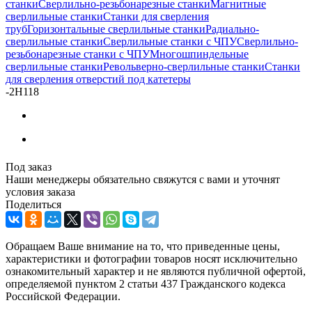
станки
Сверлильно-резьбонарезные станки
Магнитные
сверлильные станки
Станки для сверления
труб
Горизонтальные сверлильные станки
Радиально-
сверлильные станки
Сверлильные станки с ЧПУ
Сверлильно-
резьбонарезные станки с ЧПУ
Многошпиндельные
сверлильные станки
Револьверно-сверлильные станки
Станки
для сверления отверстий под катетеры
-
2Н118
Под заказ
Наши менеджеры обязательно свяжутся с вами и уточнят
условия заказа
Поделиться
Обращаем Ваше внимание на то, что приведенные цены,
характеристики и фотографии товаров носят исключительно
ознакомительный характер и не являются публичной офертой,
определяемой пунктом 2 статьи 437 Гражданского кодекса
Российской Федерации.