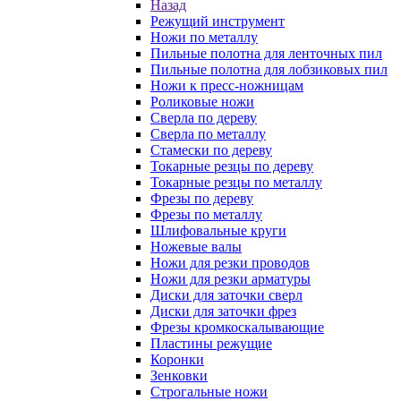
Назад
Режущий инструмент
Ножи по металлу
Пильные полотна для ленточных пил
Пильные полотна для лобзиковых пил
Ножи к пресс-ножницам
Роликовые ножи
Сверла по дереву
Сверла по металлу
Стамески по дереву
Токарные резцы по дереву
Токарные резцы по металлу
Фрезы по дереву
Фрезы по металлу
Шлифовальные круги
Ножевые валы
Ножи для резки проводов
Ножи для резки арматуры
Диски для заточки сверл
Диски для заточки фрез
Фрезы кромкоскалывающие
Пластины режущие
Коронки
Зенковки
Строгальные ножи