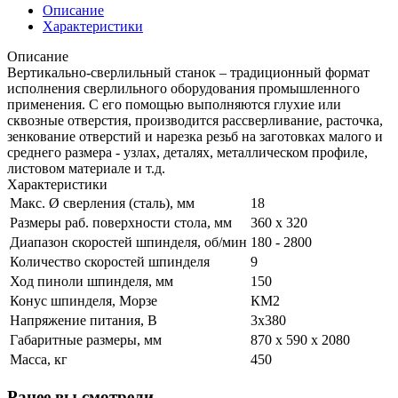
Описание
Характеристики
Описание
Вертикально-сверлильный станок – традиционный формат
исполнения сверлильного оборудования промышленного
применения. С его помощью выполняются глухие или
сквозные отверстия, производится рассверливание, расточка,
зенкование отверстий и нарезка резьб на заготовках малого и
среднего размера - узлах, деталях, металлическом профиле,
листовом материале и т.д.
Характеристики
Макс. Ø сверления (сталь), мм
18
Размеры раб. поверхности стола, мм
360 х 320
Диапазон скоростей шпинделя, об/мин
180 - 2800
Количество скоростей шпинделя
9
Ход пиноли шпинделя, мм
150
Конус шпинделя, Морзе
КМ2
Напряжение питания, В
3x380
Габаритные размеры, мм
870 х 590 х 2080
Масса, кг
450
Ранее вы смотрели