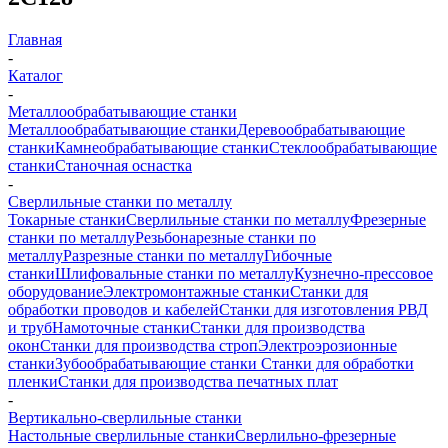
Главная
-
Каталог
-
Металлообрабатывающие станки
Металлообрабатывающие станки
Деревообрабатывающие
станки
Камнеобрабатывающие станки
Стеклообрабатывающие
станки
Станочная оснастка
-
Сверлильные станки по металлу
Токарные станки
Сверлильные станки по металлу
Фрезерные
станки по металлу
Резьбонарезные станки по
металлу
Разрезные станки по металлу
Гибочные
станки
Шлифовальные станки по металлу
Кузнечно-прессовое
оборудование
Электромонтажные станки
Станки для
обработки проводов и кабелей
Станки для изготовления РВД
и труб
Намоточные станки
Станки для производства
окон
Станки для производства строп
Электроэрозионные
станки
Зубообрабатывающие станки
Станки для обработки
пленки
Станки для производства печатных плат
-
Вертикально-сверлильные станки
Настольные сверлильные станки
Сверлильно-фрезерные