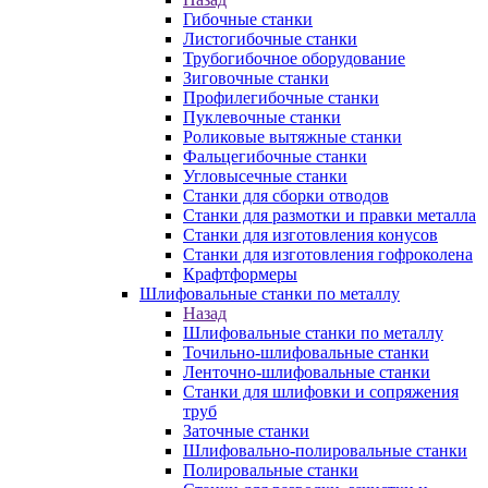
Гибочные станки
Листогибочные станки
Трубогибочное оборудование
Зиговочные станки
Профилегибочные станки
Пуклевочные станки
Роликовые вытяжные станки
Фальцегибочные станки
Угловысечные станки
Станки для сборки отводов
Станки для размотки и правки металла
Станки для изготовления конусов
Станки для изготовления гофроколена
Крафтформеры
Шлифовальные станки по металлу
Назад
Шлифовальные станки по металлу
Точильно-шлифовальные станки
Ленточно-шлифовальные станки
Станки для шлифовки и сопряжения
труб
Заточные станки
Шлифовально-полировальные станки
Полировальные станки