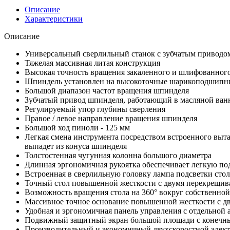
Описание
Характеристики
Описание
Универсальный сверлильный станок с зубчатым приводо
Тяжелая массивная литая конструкция
Высокая точность вращения закаленного и шлифованног
Шпиндель установлен на высокоточные шарикоподшипн
Большой диапазон частот вращения шпинделя
Зубчатый привод шпинделя, работающий в масляной ван
Регулируемый упор глубины сверления
Правое / левое направление вращения шпинделя
Большой ход пиноли - 125 мм
Легкая смена инструмента посредством встроенного выта
выпадет из конуса шпинделя
Толстостенная чугунная колонна большого диаметра
Длинная эргономичная рукоятка обеспечивает легкую по
Встроенная в сверлильную головку лампа подсветки стол
Точный стол повышенной жесткости с двумя перекрещи
Возможность вращения стола на 360° вокруг собственной
Массивное точное основание повышенной жесткости с д
Удобная и эргономичная панель управления с отдельной
Подвижный защитный экран большой площади с конечн
Производительный и экономичный двухскоростной элект