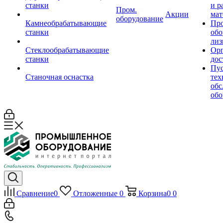
станки
и р
Пром.
Акции
мат
оборудование
Камнеобрабатывающие
Пр
станки
обо
лиз
Стеклообрабатывающие
Орг
станки
дос
Пус
Станочная оснастка
тех
обс
обо
Сравнение
0
Отложенные
0
Корзина
0
0