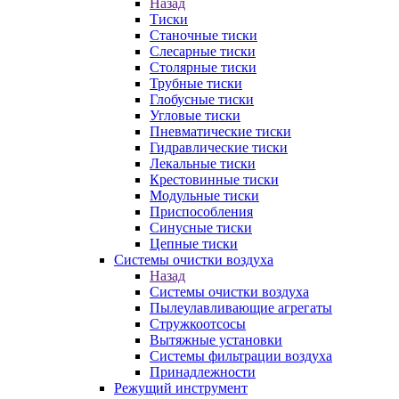
Назад
Тиски
Станочные тиски
Слесарные тиски
Столярные тиски
Трубные тиски
Глобусные тиски
Угловые тиски
Пневматические тиски
Гидравлические тиски
Лекальные тиски
Крестовинные тиски
Модульные тиски
Приспособления
Синусные тиски
Цепные тиски
Системы очистки воздуха
Назад
Системы очистки воздуха
Пылеулавливающие агрегаты
Стружкоотсосы
Вытяжные установки
Системы фильтрации воздуха
Принадлежности
Режущий инструмент