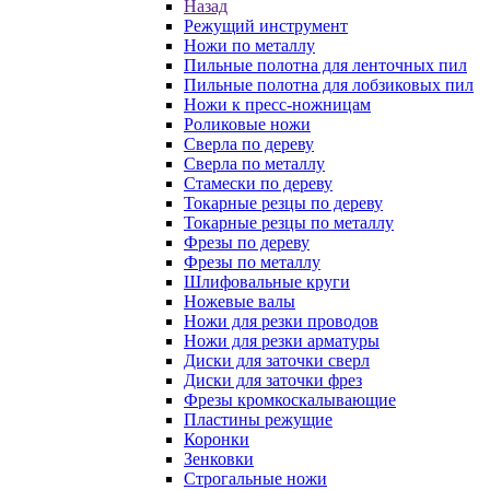
Назад
Режущий инструмент
Ножи по металлу
Пильные полотна для ленточных пил
Пильные полотна для лобзиковых пил
Ножи к пресс-ножницам
Роликовые ножи
Сверла по дереву
Сверла по металлу
Стамески по дереву
Токарные резцы по дереву
Токарные резцы по металлу
Фрезы по дереву
Фрезы по металлу
Шлифовальные круги
Ножевые валы
Ножи для резки проводов
Ножи для резки арматуры
Диски для заточки сверл
Диски для заточки фрез
Фрезы кромкоскалывающие
Пластины режущие
Коронки
Зенковки
Строгальные ножи