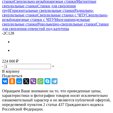
станки
Сверлильно-резьбонарезные станки
Магнитные
сверлильные станки
Станки для сверления
труб
Горизонтальные сверлильные станки
Радиально-
сверлильные станки
Сверлильные станки с ЧПУ
Сверлильно-
резьбонарезные станки с ЧПУ
Многошпиндельные
сверлильные станки
Револьверно-сверлильные станки
Станки
для сверления отверстий под катетеры
-
2С128
224 000
₽
-
+
В корзину
Поделиться
Обращаем Ваше внимание на то, что приведенные цены,
характеристики и фотографии товаров носят исключительно
ознакомительный характер и не являются публичной офертой,
определяемой пунктом 2 статьи 437 Гражданского кодекса
Российской Федерации.