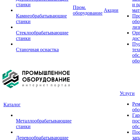
станки
и р
Пром.
Акции
мат
оборудование
Камнеобрабатывающие
Пр
станки
обо
лиз
Стеклообрабатывающие
Орг
станки
дос
Пус
Станочная оснастка
тех
обс
обо
Услуги
Рем
Каталог
обо
Гар
Металлообрабатывающие
пос
станки
обс
Пос
Деревообрабатывающие
зап