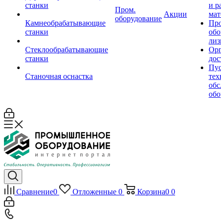
станки
и р
Пром.
Акции
мат
оборудование
Камнеобрабатывающие
Пр
станки
обо
лиз
Стеклообрабатывающие
Орг
станки
дос
Пус
Станочная оснастка
тех
обс
обо
Сравнение
0
Отложенные
0
Корзина
0
0