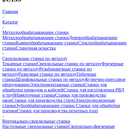
Главная
-
Каталог
-
Металлообрабатывающие станки
Металлообрабатывающие станки
Деревообрабатывающие
станки
Камнеобрабатывающие станки
Стеклообрабатывающие
станки
Станочная оснастка
-
Сверлильные станки по металлу
Токарные станки
Сверлильные станки по металлу
Фрезерные
станки по металлу
Резьбонарезные станки по
металлу
Разрезные станки по металлу
Гибочные
станки
Шлифовальные станки по металлу
Кузнечно-прессовое
оборудование
Электромонтажные станки
Станки для
обработки проводов и кабелей
Станки для изготовления РВД
и труб
Намоточные станки
Станки для производства
окон
Станки для производства строп
Электроэрозионные
станки
Зубообрабатывающие станки
Станки для обработки
пленки
Станки для производства печатных плат
-
Вертикально-сверлильные станки
Настольные сверлильные станки
Сверлильно-фрезерные