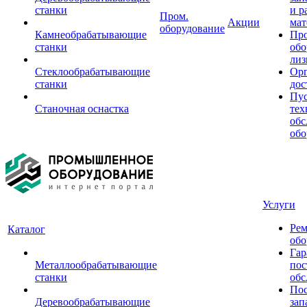
станки
и р
Пром.
Акции
мат
оборудование
Камнеобрабатывающие
Пр
станки
обо
лиз
Стеклообрабатывающие
Орг
станки
дос
Пус
Станочная оснастка
тех
обс
обо
Услуги
Рем
Каталог
обо
Гар
Металлообрабатывающие
пос
станки
обс
Пос
Деревообрабатывающие
зап