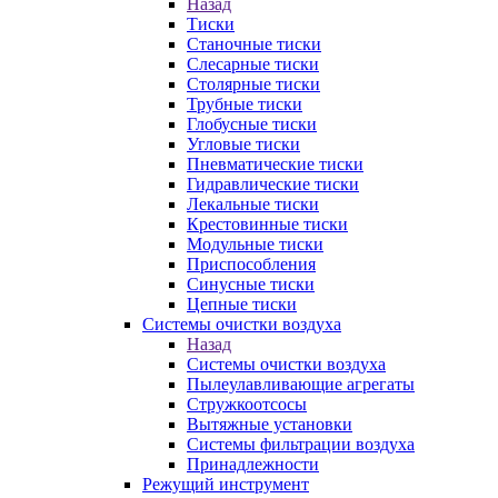
Назад
Тиски
Станочные тиски
Слесарные тиски
Столярные тиски
Трубные тиски
Глобусные тиски
Угловые тиски
Пневматические тиски
Гидравлические тиски
Лекальные тиски
Крестовинные тиски
Модульные тиски
Приспособления
Синусные тиски
Цепные тиски
Системы очистки воздуха
Назад
Системы очистки воздуха
Пылеулавливающие агрегаты
Стружкоотсосы
Вытяжные установки
Системы фильтрации воздуха
Принадлежности
Режущий инструмент