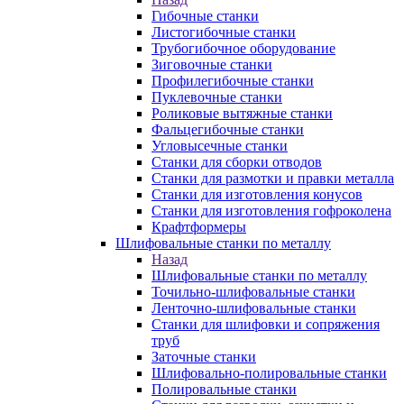
Гибочные станки
Листогибочные станки
Трубогибочное оборудование
Зиговочные станки
Профилегибочные станки
Пуклевочные станки
Роликовые вытяжные станки
Фальцегибочные станки
Угловысечные станки
Станки для сборки отводов
Станки для размотки и правки металла
Станки для изготовления конусов
Станки для изготовления гофроколена
Крафтформеры
Шлифовальные станки по металлу
Назад
Шлифовальные станки по металлу
Точильно-шлифовальные станки
Ленточно-шлифовальные станки
Станки для шлифовки и сопряжения
труб
Заточные станки
Шлифовально-полировальные станки
Полировальные станки