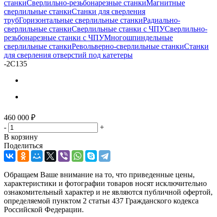
станки
Сверлильно-резьбонарезные станки
Магнитные
сверлильные станки
Станки для сверления
труб
Горизонтальные сверлильные станки
Радиально-
сверлильные станки
Сверлильные станки с ЧПУ
Сверлильно-
резьбонарезные станки с ЧПУ
Многошпиндельные
сверлильные станки
Револьверно-сверлильные станки
Станки
для сверления отверстий под катетеры
-
2С135
460 000
₽
-
+
В корзину
Поделиться
Обращаем Ваше внимание на то, что приведенные цены,
характеристики и фотографии товаров носят исключительно
ознакомительный характер и не являются публичной офертой,
определяемой пунктом 2 статьи 437 Гражданского кодекса
Российской Федерации.