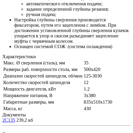
автоматического отключения подачи;
задание определенной глубины резания;
ручная подача;
Настройка глубины сверления производится
фиксатором, путем его зацепления с лимбом. При
достижении установленной глубины сверления кулачок
упирается в упор и скосом разъединяет зацепление
муфты с червячным колесом.
Оснащен системой СОЖ (система охлаждения)
Характеристики
Макс. Ø сверления (сталь), мм
35
Размеры раб. поверхности стола, мм
500х420
Диапазон скоростей шпинделя, об/мин
125-3030
Количество скоростей шпинделя
12
Мощность двигателя, кВт
1.2
Напряжение питания, В
3x380
Габаритные размеры, мм
835х510х1730
Масса, кг
430
Документы
2С135
239,2 кб