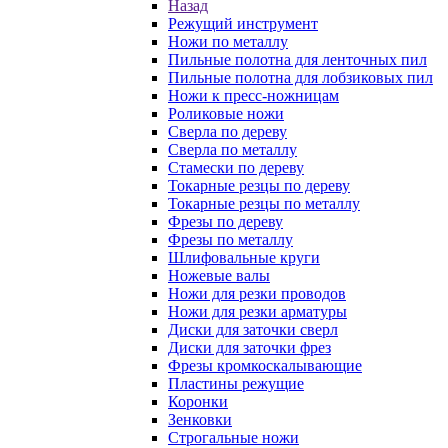
Назад
Режущий инструмент
Ножи по металлу
Пильные полотна для ленточных пил
Пильные полотна для лобзиковых пил
Ножи к пресс-ножницам
Роликовые ножи
Сверла по дереву
Сверла по металлу
Стамески по дереву
Токарные резцы по дереву
Токарные резцы по металлу
Фрезы по дереву
Фрезы по металлу
Шлифовальные круги
Ножевые валы
Ножи для резки проводов
Ножи для резки арматуры
Диски для заточки сверл
Диски для заточки фрез
Фрезы кромкоскалывающие
Пластины режущие
Коронки
Зенковки
Строгальные ножи