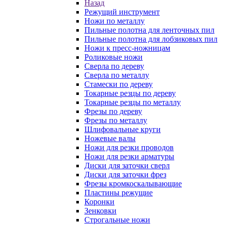
Назад
Режущий инструмент
Ножи по металлу
Пильные полотна для ленточных пил
Пильные полотна для лобзиковых пил
Ножи к пресс-ножницам
Роликовые ножи
Сверла по дереву
Сверла по металлу
Стамески по дереву
Токарные резцы по дереву
Токарные резцы по металлу
Фрезы по дереву
Фрезы по металлу
Шлифовальные круги
Ножевые валы
Ножи для резки проводов
Ножи для резки арматуры
Диски для заточки сверл
Диски для заточки фрез
Фрезы кромкоскалывающие
Пластины режущие
Коронки
Зенковки
Строгальные ножи