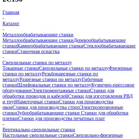
Главная
-
Каталог
-
Металлообрабатывающие станки
Металлообрабатывающие станки
Деревообрабатывающие
станки
Камнеобрабатывающие станки
Стеклообрабатывающие
станки
Станочная оснастка
-
Сверлильные станки по металлу
Токарные станки
Сверлильные станки по металлу
Фрезерные
станки по металлу
Резьбонарезные станки по
металлу
Разрезные станки по металлу
Гибочные
станки
Шлифовальные станки по металлу
Кузнечно-прессовое
оборудование
Электромонтажные станки
Станки для
обработки проводов и кабелей
Станки для изготовления РВД
и труб
Намоточные станки
Станки для производства
окон
Станки для производства строп
Электроэрозионные
станки
Зубообрабатывающие станки
Станки для обработки
пленки
Станки для производства печатных плат
-
Вертикально-сверлильные станки
Настольные сверлильные станки
Сверлильно-фрезерные