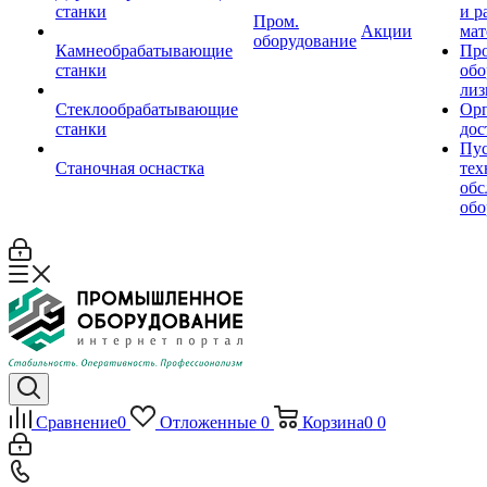
станки
и р
Пром.
Акции
мат
оборудование
Камнеобрабатывающие
Пр
станки
обо
лиз
Стеклообрабатывающие
Орг
станки
дос
Пус
Станочная оснастка
тех
обс
обо
Сравнение
0
Отложенные
0
Корзина
0
0