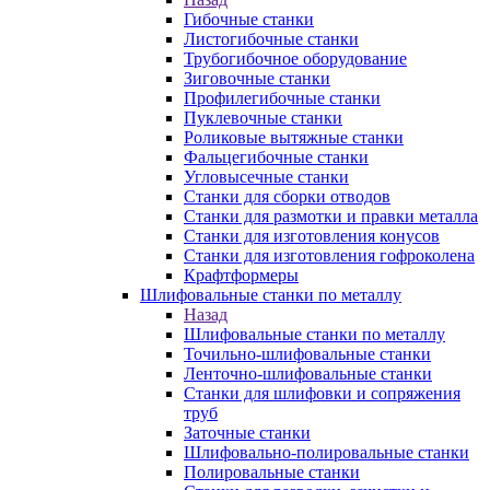
Гибочные станки
Листогибочные станки
Трубогибочное оборудование
Зиговочные станки
Профилегибочные станки
Пуклевочные станки
Роликовые вытяжные станки
Фальцегибочные станки
Угловысечные станки
Станки для сборки отводов
Станки для размотки и правки металла
Станки для изготовления конусов
Станки для изготовления гофроколена
Крафтформеры
Шлифовальные станки по металлу
Назад
Шлифовальные станки по металлу
Точильно-шлифовальные станки
Ленточно-шлифовальные станки
Станки для шлифовки и сопряжения
труб
Заточные станки
Шлифовально-полировальные станки
Полировальные станки