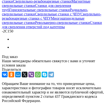
станки
Сверлильно-резьбонарезные станки
Магнитные
сверлильные станки
Станки для сверления
труб
Горизонтальные сверлильные станки
Радиально-
сверлильные станки
Сверлильные станки с ЧПУ
Сверлильно-
резьбонарезные станки с ЧПУ
Многошпиндельные
сверлильные станки
Револьверно-сверлильные станки
Станки
для сверления отверстий под катетеры
-
2С150
Под заказ
Наши менеджеры обязательно свяжутся с вами и уточнят
условия заказа
Поделиться
Обращаем Ваше внимание на то, что приведенные цены,
характеристики и фотографии товаров носят исключительно
ознакомительный характер и не являются публичной офертой,
определяемой пунктом 2 статьи 437 Гражданского кодекса
Российской Федерации.