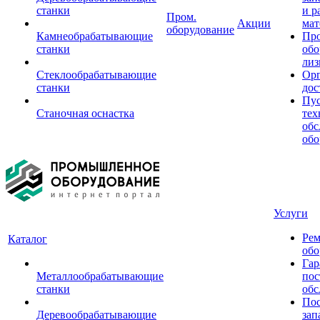
станки
и р
Пром.
Акции
мат
оборудование
Камнеобрабатывающие
Пр
станки
обо
лиз
Стеклообрабатывающие
Орг
станки
дос
Пус
Станочная оснастка
тех
обс
обо
Услуги
Рем
Каталог
обо
Гар
Металлообрабатывающие
пос
станки
обс
Пос
Деревообрабатывающие
зап