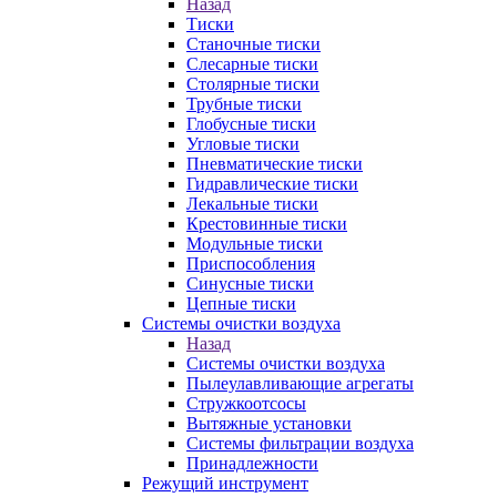
Назад
Тиски
Станочные тиски
Слесарные тиски
Столярные тиски
Трубные тиски
Глобусные тиски
Угловые тиски
Пневматические тиски
Гидравлические тиски
Лекальные тиски
Крестовинные тиски
Модульные тиски
Приспособления
Синусные тиски
Цепные тиски
Системы очистки воздуха
Назад
Системы очистки воздуха
Пылеулавливающие агрегаты
Стружкоотсосы
Вытяжные установки
Системы фильтрации воздуха
Принадлежности
Режущий инструмент