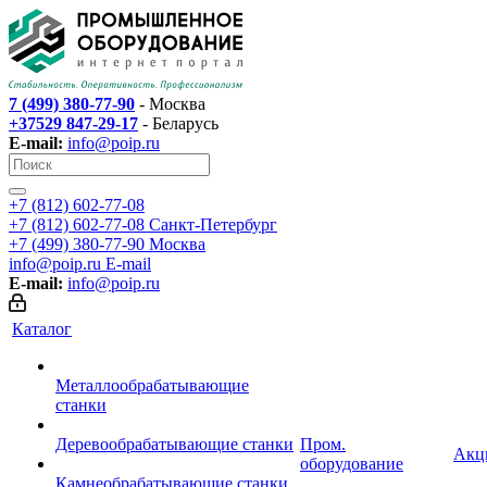
7 (499) 380-77-90
- Москва
+37529 847-29-17
- Беларусь
E-mail:
info@poip.ru
+7 (812) 602-77-08
+7 (812) 602-77-08
Санкт-Петербург
+7 (499) 380-77-90
Москва
info@poip.ru
E-mail
E-mail:
info@poip.ru
Каталог
Металлообрабатывающие
станки
Деревообрабатывающие станки
Пром.
Акц
оборудование
Камнеобрабатывающие станки