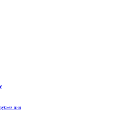
уб
 зубьев пил