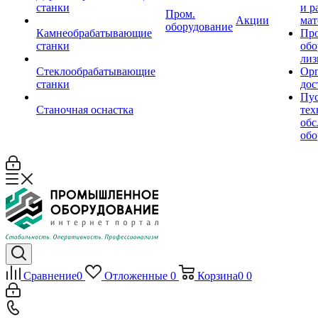
станки
и р
Пром.
Акции
мат
оборудование
Камнеобрабатывающие
Пр
станки
обо
лиз
Стеклообрабатывающие
Орг
станки
дос
Пус
Станочная оснастка
тех
обс
обо
Сравнение
0
Отложенные
0
Корзина
0
0