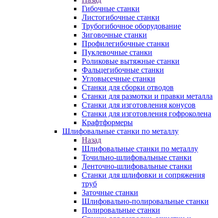
Гибочные станки
Листогибочные станки
Трубогибочное оборудование
Зиговочные станки
Профилегибочные станки
Пуклевочные станки
Роликовые вытяжные станки
Фальцегибочные станки
Угловысечные станки
Станки для сборки отводов
Станки для размотки и правки металла
Станки для изготовления конусов
Станки для изготовления гофроколена
Крафтформеры
Шлифовальные станки по металлу
Назад
Шлифовальные станки по металлу
Точильно-шлифовальные станки
Ленточно-шлифовальные станки
Станки для шлифовки и сопряжения
труб
Заточные станки
Шлифовально-полировальные станки
Полировальные станки