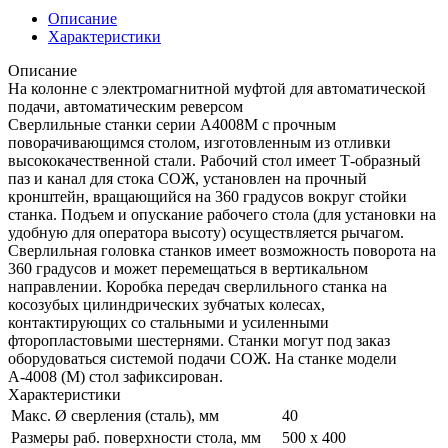
Описание
Характеристики
Описание
На колонне с электромагнитной муфтой для автоматической
подачи, автоматическим реверсом
Сверлильные станки серии А4008M с прочным
поворачивающимся столом, изготовленным из отливки
высококачественной стали. Рабочий стол имеет Т-образный
паз и канал для стока СОЖ, установлен на прочный
кронштейн, вращающийся на 360 градусов вокруг стойки
станка. Подъем и опускание рабочего стола (для установки на
удобную для оператора высоту) осуществляется рычагом.
Сверлильная головка станков имеет возможность поворота на
360 градусов и может перемещаться в вертикальном
направлении. Коробка передач сверлильного станка на
косозубых цилиндрических зубчатых колесах,
контактирующих со стальными и усиленными
фторопластовыми шестернями. Станки могут под заказ
оборудоваться системой подачи СОЖ. На станке модели
А-4008 (М) стол зафиксирован.
Характеристики
Макс. Ø сверления (сталь), мм
40
Размеры раб. поверхности стола, мм
500 х 400