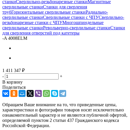
станки
Сверлильно-резьбонарезные станки
Магнитные
сверлильные станки
Станки для сверления
труб
Горизонтальные сверлильные станки
Радиально-
сверлильные станки
Сверлильные станки с ЧПУ
Сверлильно-
резьбонарезные станки с ЧПУ
Многошпиндельные
сверлильные станки
Револьверно-сверлильные станки
Станки
для сверления отверстий под катетеры
-
A 4008ELM
1 411 347
₽
-
+
В корзину
Поделиться
Обращаем Ваше внимание на то, что приведенные цены,
характеристики и фотографии товаров носят исключительно
ознакомительный характер и не являются публичной офертой,
определяемой пунктом 2 статьи 437 Гражданского кодекса
Российской Федерации.