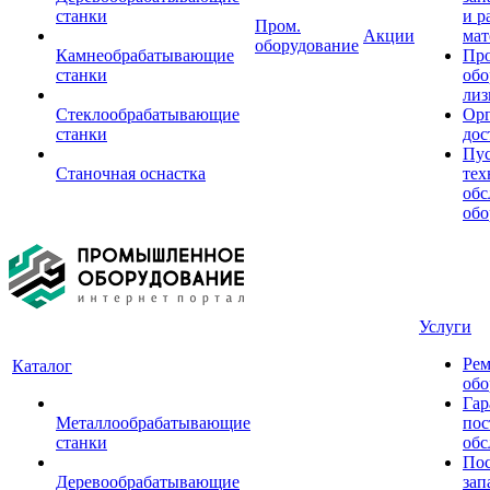
станки
и р
Пром.
Акции
мат
оборудование
Камнеобрабатывающие
Пр
станки
обо
лиз
Стеклообрабатывающие
Орг
станки
дос
Пус
Станочная оснастка
тех
обс
обо
Услуги
Рем
Каталог
обо
Гар
Металлообрабатывающие
пос
станки
обс
Пос
Деревообрабатывающие
зап