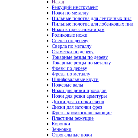
Назад
Режущий инструмент
Ножи по металлу
Пильные полотна для ленточных пил
Пильные полотна для лобзиковых пил
Ножи к пресс-ножницам
Роликовые ножи
Сверла по дереву
Сверла по металлу
Стамески по дереву
Токарные резцы по дереву
Токарные резцы по металлу
Фрезы по дереву
Фрезы по металлу
Шлифовальные круги
Ножевые валы
Ножи для резки проводов
Ножи для резки арматуры
Диски для заточки сверл
Диски для заточки фрез
Фрезы кромкоскалывающие
Пластины режущие
Коронки
Зенковки
Строгальные ножи