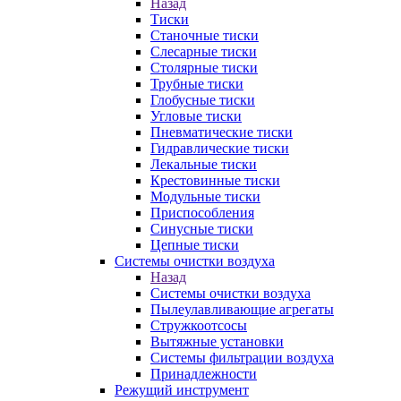
Назад
Тиски
Станочные тиски
Слесарные тиски
Столярные тиски
Трубные тиски
Глобусные тиски
Угловые тиски
Пневматические тиски
Гидравлические тиски
Лекальные тиски
Крестовинные тиски
Модульные тиски
Приспособления
Синусные тиски
Цепные тиски
Системы очистки воздуха
Назад
Системы очистки воздуха
Пылеулавливающие агрегаты
Стружкоотсосы
Вытяжные установки
Системы фильтрации воздуха
Принадлежности
Режущий инструмент