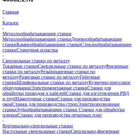
Главная
-
Каталог
-
Металлообрабатывающие станки
Металлообрабатывающие станки
Деревообрабатывающие
станки
Камнеобрабатывающие станки
Стеклообрабатывающие
станки
Станочная оснастка
-
Сверлильные станки по металлу
Токарные станки
Сверлильные станки по металлу
Фрезерные
станки по металлу
Резьбонарезные станки по
металлу
Разрезные станки по металлу
Гибочные
станки
Шлифовальные станки по металлу
Кузнечно-прессовое
оборудование
Электромонтажные станки
Станки для
обработки проводов и кабелей
Станки для изготовления РВД
и труб
Намоточные станки
Станки для производства
окон
Станки для производства строп
Электроэрозионные
станки
Зубообрабатывающие станки
Станки для обработки
пленки
Станки для производства печатных плат
-
Вертикально-сверлильные станки
Настольные сверлильные станки
Сверлильно-фрезерные