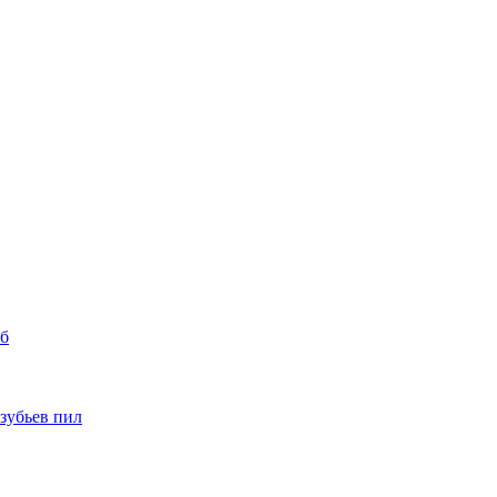
уб
 зубьев пил