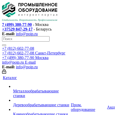
7 (499) 380-77-90
- Москва
+37529 847-29-17
- Беларусь
E-mail:
info@poip.ru
+7 (812) 602-77-08
+7 (812) 602-77-08
Санкт-Петербург
+7 (499) 380-77-90
Москва
info@poip.ru
E-mail
E-mail:
info@poip.ru
Каталог
Металлообрабатывающие
станки
Деревообрабатывающие станки
Пром.
Акц
оборудование
Камнеобрабатывающие станки