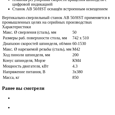
цифровой индикацией
Станок AB 50/HST оснащён встроенным освещением
Вертикально-сверлильный станок AB 50/HST применяется в
промышленных целях на серийных производствах
Характеристики
Макс. Ø сверления (сталь), мм
50
Размеры раб. поверхности стола, мм
742 х 510
Диапазон скоростей шпинделя, об/мин
60-1530
Макс. Ø нарезаемой резьбы (сталь), мм
М42
Ход пиноли шпинделя, мм
200
Конус шпинделя, Морзе
КМ4
Мощность двигателя, кВт
4.3
Напряжение питания, В
3x380
Масса, кг
850
Ранее вы смотрели