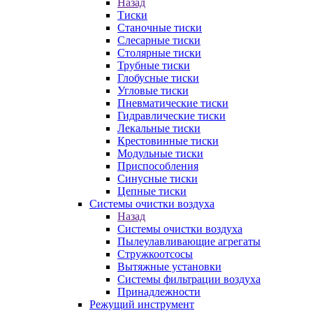
Назад
Тиски
Станочные тиски
Слесарные тиски
Столярные тиски
Трубные тиски
Глобусные тиски
Угловые тиски
Пневматические тиски
Гидравлические тиски
Лекальные тиски
Крестовинные тиски
Модульные тиски
Приспособления
Синусные тиски
Цепные тиски
Системы очистки воздуха
Назад
Системы очистки воздуха
Пылеулавливающие агрегаты
Стружкоотсосы
Вытяжные установки
Системы фильтрации воздуха
Принадлежности
Режущий инструмент