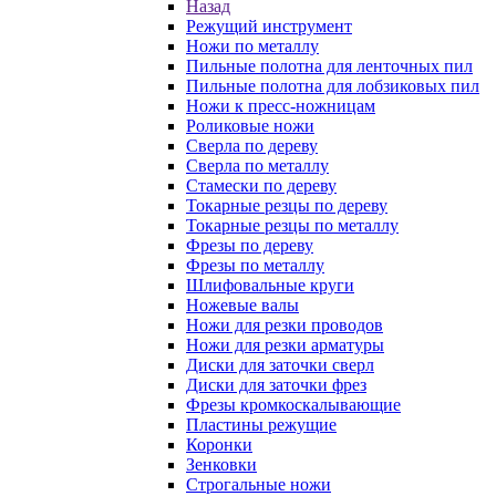
Назад
Режущий инструмент
Ножи по металлу
Пильные полотна для ленточных пил
Пильные полотна для лобзиковых пил
Ножи к пресс-ножницам
Роликовые ножи
Сверла по дереву
Сверла по металлу
Стамески по дереву
Токарные резцы по дереву
Токарные резцы по металлу
Фрезы по дереву
Фрезы по металлу
Шлифовальные круги
Ножевые валы
Ножи для резки проводов
Ножи для резки арматуры
Диски для заточки сверл
Диски для заточки фрез
Фрезы кромкоскалывающие
Пластины режущие
Коронки
Зенковки
Строгальные ножи