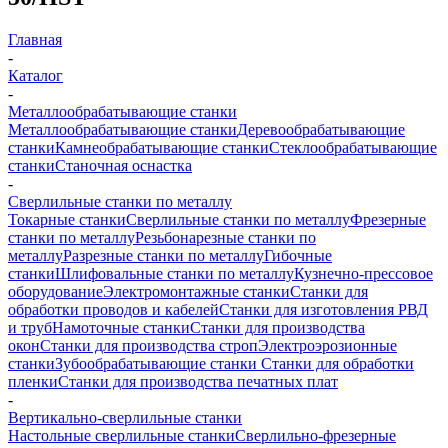
Главная
-
Каталог
-
Металлообрабатывающие станки
Металлообрабатывающие станки
Деревообрабатывающие
станки
Камнеобрабатывающие станки
Стеклообрабатывающие
станки
Станочная оснастка
-
Сверлильные станки по металлу
Токарные станки
Сверлильные станки по металлу
Фрезерные
станки по металлу
Резьбонарезные станки по
металлу
Разрезные станки по металлу
Гибочные
станки
Шлифовальные станки по металлу
Кузнечно-прессовое
оборудование
Электромонтажные станки
Станки для
обработки проводов и кабелей
Станки для изготовления РВД
и труб
Намоточные станки
Станки для производства
окон
Станки для производства строп
Электроэрозионные
станки
Зубообрабатывающие станки
Станки для обработки
пленки
Станки для производства печатных плат
-
Вертикально-сверлильные станки
Настольные сверлильные станки
Сверлильно-фрезерные