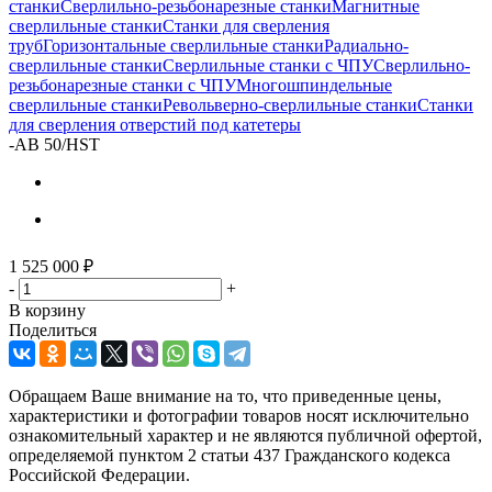
станки
Сверлильно-резьбонарезные станки
Магнитные
сверлильные станки
Станки для сверления
труб
Горизонтальные сверлильные станки
Радиально-
сверлильные станки
Сверлильные станки с ЧПУ
Сверлильно-
резьбонарезные станки с ЧПУ
Многошпиндельные
сверлильные станки
Револьверно-сверлильные станки
Станки
для сверления отверстий под катетеры
-
AB 50/HST
1 525 000
₽
-
+
В корзину
Поделиться
Обращаем Ваше внимание на то, что приведенные цены,
характеристики и фотографии товаров носят исключительно
ознакомительный характер и не являются публичной офертой,
определяемой пунктом 2 статьи 437 Гражданского кодекса
Российской Федерации.