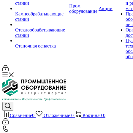
станки
и р
Пром.
Акции
мат
оборудование
Камнеобрабатывающие
Пр
станки
обо
лиз
Стеклообрабатывающие
Орг
станки
дос
Пус
Станочная оснастка
тех
обс
обо
Сравнение
0
Отложенные
0
Корзина
0
0