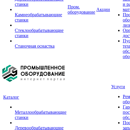
станки
и р
Пром.
Акции
мат
оборудование
Камнеобрабатывающие
Пр
станки
обо
лиз
Стеклообрабатывающие
Орг
станки
дос
Пус
Станочная оснастка
тех
обс
обо
Услуги
Рем
Каталог
обо
Гар
Металлообрабатывающие
пос
станки
обс
Пос
Деревообрабатывающие
зап