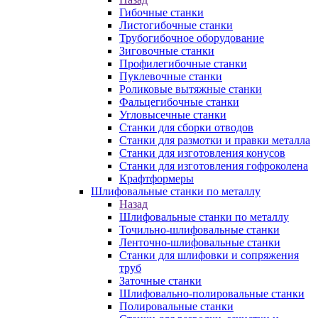
Гибочные станки
Листогибочные станки
Трубогибочное оборудование
Зиговочные станки
Профилегибочные станки
Пуклевочные станки
Роликовые вытяжные станки
Фальцегибочные станки
Угловысечные станки
Станки для сборки отводов
Станки для размотки и правки металла
Станки для изготовления конусов
Станки для изготовления гофроколена
Крафтформеры
Шлифовальные станки по металлу
Назад
Шлифовальные станки по металлу
Точильно-шлифовальные станки
Ленточно-шлифовальные станки
Станки для шлифовки и сопряжения
труб
Заточные станки
Шлифовально-полировальные станки
Полировальные станки