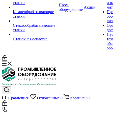
станки
и р
Пром.
Акции
мат
оборудование
Камнеобрабатывающие
Пр
станки
обо
лиз
Стеклообрабатывающие
Орг
станки
дос
Пус
Станочная оснастка
тех
обс
обо
Сравнение
0
Отложенные
0
Корзина
0
0