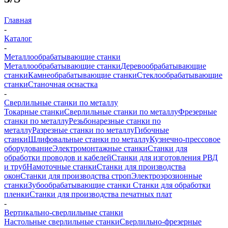
Главная
-
Каталог
-
Металлообрабатывающие станки
Металлообрабатывающие станки
Деревообрабатывающие
станки
Камнеобрабатывающие станки
Стеклообрабатывающие
станки
Станочная оснастка
-
Сверлильные станки по металлу
Токарные станки
Сверлильные станки по металлу
Фрезерные
станки по металлу
Резьбонарезные станки по
металлу
Разрезные станки по металлу
Гибочные
станки
Шлифовальные станки по металлу
Кузнечно-прессовое
оборудование
Электромонтажные станки
Станки для
обработки проводов и кабелей
Станки для изготовления РВД
и труб
Намоточные станки
Станки для производства
окон
Станки для производства строп
Электроэрозионные
станки
Зубообрабатывающие станки
Станки для обработки
пленки
Станки для производства печатных плат
-
Вертикально-сверлильные станки
Настольные сверлильные станки
Сверлильно-фрезерные