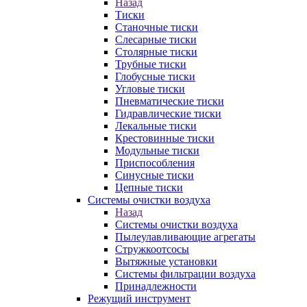
Назад
Тиски
Станочные тиски
Слесарные тиски
Столярные тиски
Трубные тиски
Глобусные тиски
Угловые тиски
Пневматические тиски
Гидравлические тиски
Лекальные тиски
Крестовинные тиски
Модульные тиски
Приспособления
Синусные тиски
Цепные тиски
Системы очистки воздуха
Назад
Системы очистки воздуха
Пылеулавливающие агрегаты
Стружкоотсосы
Вытяжные установки
Системы фильтрации воздуха
Принадлежности
Режущий инструмент