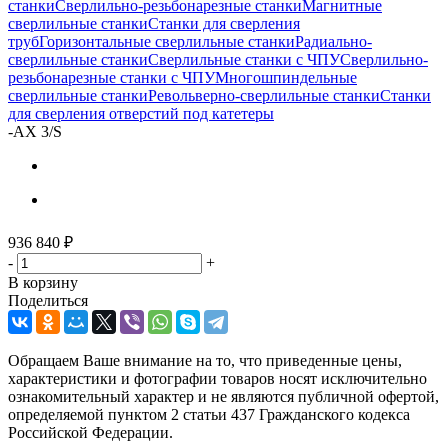
станки
Сверлильно-резьбонарезные станки
Магнитные
сверлильные станки
Станки для сверления
труб
Горизонтальные сверлильные станки
Радиально-
сверлильные станки
Сверлильные станки с ЧПУ
Сверлильно-
резьбонарезные станки с ЧПУ
Многошпиндельные
сверлильные станки
Револьверно-сверлильные станки
Станки
для сверления отверстий под катетеры
-
AX 3/S
936 840
₽
-
+
В корзину
Поделиться
Обращаем Ваше внимание на то, что приведенные цены,
характеристики и фотографии товаров носят исключительно
ознакомительный характер и не являются публичной офертой,
определяемой пунктом 2 статьи 437 Гражданского кодекса
Российской Федерации.