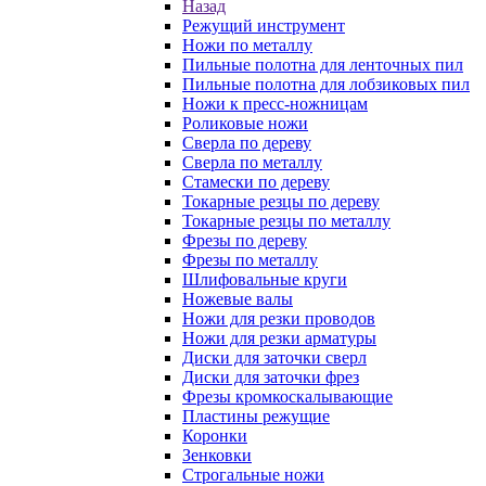
Назад
Режущий инструмент
Ножи по металлу
Пильные полотна для ленточных пил
Пильные полотна для лобзиковых пил
Ножи к пресс-ножницам
Роликовые ножи
Сверла по дереву
Сверла по металлу
Стамески по дереву
Токарные резцы по дереву
Токарные резцы по металлу
Фрезы по дереву
Фрезы по металлу
Шлифовальные круги
Ножевые валы
Ножи для резки проводов
Ножи для резки арматуры
Диски для заточки сверл
Диски для заточки фрез
Фрезы кромкоскалывающие
Пластины режущие
Коронки
Зенковки
Строгальные ножи