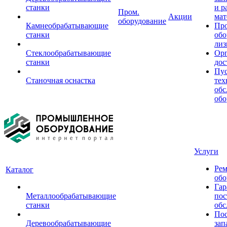
станки
и р
Пром.
Акции
мат
оборудование
Камнеобрабатывающие
Пр
станки
обо
лиз
Стеклообрабатывающие
Орг
станки
дос
Пус
Станочная оснастка
тех
обс
обо
Услуги
Рем
Каталог
обо
Гар
Металлообрабатывающие
пос
станки
обс
Пос
Деревообрабатывающие
зап