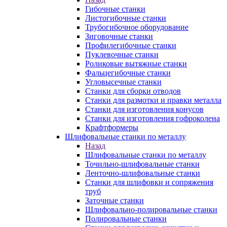
Гибочные станки
Листогибочные станки
Трубогибочное оборудование
Зиговочные станки
Профилегибочные станки
Пуклевочные станки
Роликовые вытяжные станки
Фальцегибочные станки
Угловысечные станки
Станки для сборки отводов
Станки для размотки и правки металла
Станки для изготовления конусов
Станки для изготовления гофроколена
Крафтформеры
Шлифовальные станки по металлу
Назад
Шлифовальные станки по металлу
Точильно-шлифовальные станки
Ленточно-шлифовальные станки
Станки для шлифовки и сопряжения
труб
Заточные станки
Шлифовально-полировальные станки
Полировальные станки