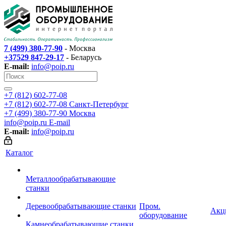
7 (499) 380-77-90
- Москва
+37529 847-29-17
- Беларусь
E-mail:
info@poip.ru
+7 (812) 602-77-08
+7 (812) 602-77-08
Санкт-Петербург
+7 (499) 380-77-90
Москва
info@poip.ru
E-mail
E-mail:
info@poip.ru
Каталог
Металлообрабатывающие
станки
Деревообрабатывающие станки
Пром.
Акц
оборудование
Камнеобрабатывающие станки