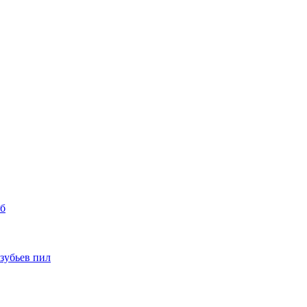
уб
 зубьев пил