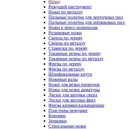
Назад
Режущий инструмент
Ножи по металлу
Пильные полотна для ленточных пил
Пильные полотна для лобзиковых пил
Ножи к пресс-ножницам
Роликовые ножи
Сверла по дереву
Сверла по металлу
Стамески по дереву
Токарные резцы по дереву
Токарные резцы по металлу
Фрезы по дереву
Фрезы по металлу
Шлифовальные круги
Ножевые валы
Ножи для резки проводов
Ножи для резки арматуры
Диски для заточки сверл
Диски для заточки фрез
Фрезы кромкоскалывающие
Пластины режущие
Коронки
Зенковки
Строгальные ножи