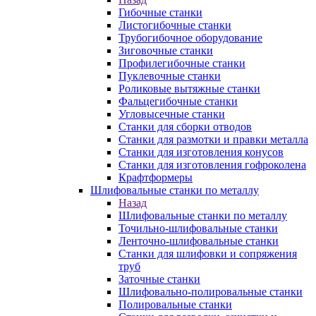
Гибочные станки
Листогибочные станки
Трубогибочное оборудование
Зиговочные станки
Профилегибочные станки
Пуклевочные станки
Роликовые вытяжные станки
Фальцегибочные станки
Угловысечные станки
Станки для сборки отводов
Станки для размотки и правки металла
Станки для изготовления конусов
Станки для изготовления гофроколена
Крафтформеры
Шлифовальные станки по металлу
Назад
Шлифовальные станки по металлу
Точильно-шлифовальные станки
Ленточно-шлифовальные станки
Станки для шлифовки и сопряжения
труб
Заточные станки
Шлифовально-полировальные станки
Полировальные станки