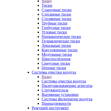
Назад
Тиски
Станочные тиски
Слесарные тиски
Столярные тиски
Трубные тиски
Глобусные тиски
Угловые тиски
Пневматические тиски
Гидравлические тиски
Лекальные тиски
Крестовинные тиски
Модульные тиски
Приспособления
Синусные тиски
Цепные тиски
Системы очистки воздуха
Назад
Системы очистки воздуха
Пылеулавливающие агрегаты
Стружкоотсосы
Вытяжные установки
Системы фильтрации воздуха
Принадлежности
Режущий инструмент