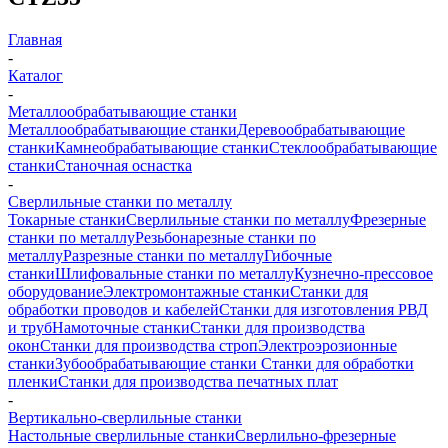
Главная
-
Каталог
-
Металлообрабатывающие станки
Металлообрабатывающие станки
Деревообрабатывающие
станки
Камнеобрабатывающие станки
Стеклообрабатывающие
станки
Станочная оснастка
-
Сверлильные станки по металлу
Токарные станки
Сверлильные станки по металлу
Фрезерные
станки по металлу
Резьбонарезные станки по
металлу
Разрезные станки по металлу
Гибочные
станки
Шлифовальные станки по металлу
Кузнечно-прессовое
оборудование
Электромонтажные станки
Станки для
обработки проводов и кабелей
Станки для изготовления РВД
и труб
Намоточные станки
Станки для производства
окон
Станки для производства строп
Электроэрозионные
станки
Зубообрабатывающие станки
Станки для обработки
пленки
Станки для производства печатных плат
-
Вертикально-сверлильные станки
Настольные сверлильные станки
Сверлильно-фрезерные