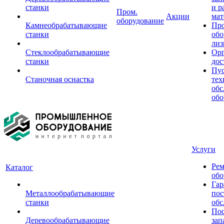
станки
и р
Пром.
Акции
мат
оборудование
Камнеобрабатывающие
Пр
станки
обо
лиз
Стеклообрабатывающие
Орг
станки
дос
Пус
Станочная оснастка
тех
обс
обо
Услуги
Рем
Каталог
обо
Гар
Металлообрабатывающие
пос
станки
обс
Пос
Деревообрабатывающие
зап