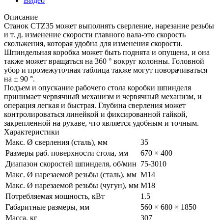
Видео
Описание
Станок CTZ35 может выполнять сверление, нарезание резьбы
и т. д. изменение скорости главного вала-это скорость
скольжения, которая удобна для изменения скорости.
Шпиндельная коробка может быть поднята и опущена, и она
также может вращаться на 360 ° вокруг колонны. Головной
убор и промежуточная таблица также могут поворачиваться
на ± 90 °.
Подъем и опускание рабочего стола коробки шпинделя
принимает червячный механизм и червячный механизм, и
операция легкая и быстрая. Глубина сверления может
контролироваться линейкой и фиксированной гайкой,
закрепленной на рукаве, что является удобным и точным.
Характеристики
Макс. Ø сверления (сталь), мм
35
Размеры раб. поверхности стола, мм
670 × 400
Диапазон скоростей шпинделя, об/мин
75-3010
Макс. Ø нарезаемой резьбы (сталь), мм
M14
Макс. Ø нарезаемой резьбы (чугун), мм
M18
Потребляемая мощность, кВт
1.5
Габаритные размеры, мм
560 × 680 × 1850
Масса, кг
307