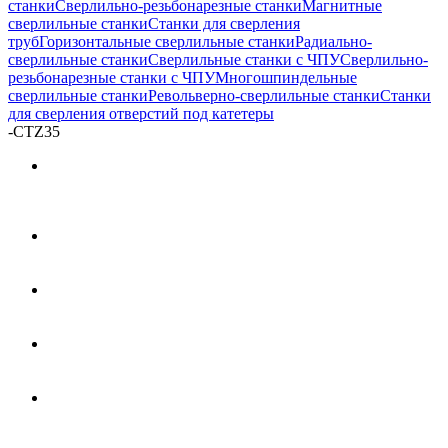
станки
Сверлильно-резьбонарезные станки
Магнитные
сверлильные станки
Станки для сверления
труб
Горизонтальные сверлильные станки
Радиально-
сверлильные станки
Сверлильные станки с ЧПУ
Сверлильно-
резьбонарезные станки с ЧПУ
Многошпиндельные
сверлильные станки
Револьверно-сверлильные станки
Станки
для сверления отверстий под катетеры
-
CTZ35