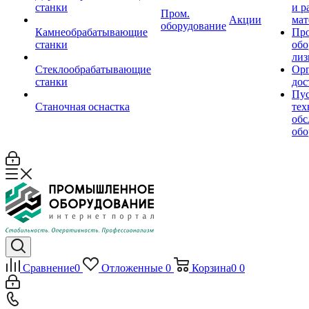
станки
и р
Пром.
Акции
мат
оборудование
Камнеобрабатывающие
Пр
станки
обо
лиз
Стеклообрабатывающие
Орг
станки
дос
Пус
Станочная оснастка
тех
обс
обо
Сравнение
0
Отложенные
0
Корзина
0
0