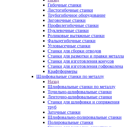
Гибочные станки
Листогибочные станки
Трубогибочное оборудование
Зиговочные станки
Профилегибочные станки
Пуклевочные станки
Роликовые вытяжные станки
Фальцегибочные станки
Угловысечные станки
Станки для сборки отводов
Станки для размотки и правки металла
Станки для изготовления конусов
Станки для изготовления гофроколена
Крафтформеры
Шлифовальные станки по металлу
Назад
Шлифовальные станки по металлу
Точильно-шлифовальные станки
Ленточно-шлифовальные станки
Станки для шлифовки и сопряжения
труб
Заточные станки
Шлифовально-полировальные станки
Полировальные станки