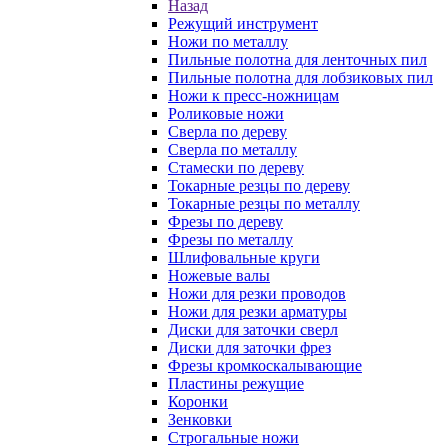
Назад
Режущий инструмент
Ножи по металлу
Пильные полотна для ленточных пил
Пильные полотна для лобзиковых пил
Ножи к пресс-ножницам
Роликовые ножи
Сверла по дереву
Сверла по металлу
Стамески по дереву
Токарные резцы по дереву
Токарные резцы по металлу
Фрезы по дереву
Фрезы по металлу
Шлифовальные круги
Ножевые валы
Ножи для резки проводов
Ножи для резки арматуры
Диски для заточки сверл
Диски для заточки фрез
Фрезы кромкоскалывающие
Пластины режущие
Коронки
Зенковки
Строгальные ножи