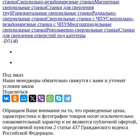
станки
Сверлильно-резьбонарезные станки
Магнитные
сверлильные станки
Станки для сверления
труб
Горизонтальные сверлильные станки
Радиально-
сверлильные станки
Сверлильные станки с ЧПУ
Сверлильно-
резьбонарезные станки с ЧПУ
Многошпиндельные
сверлильные станки
Револьверно-сверлильные станки
Станки
для сверления отверстий под катетеры
-
D5140
Под заказ
Наши менеджеры обязательно свяжутся с вами и уточнят
условия заказа
Поделиться
Обращаем Ваше внимание на то, что приведенные цены,
характеристики и фотографии товаров носят исключительно
ознакомительный характер и не являются публичной офертой,
определяемой пунктом 2 статьи 437 Гражданского кодекса
Российской Федерации.