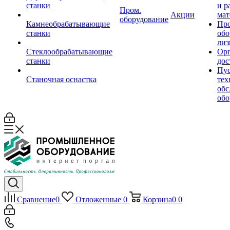
станки
и р
Пром.
Акции
мат
оборудование
Камнеобрабатывающие
Пр
станки
обо
лиз
Стеклообрабатывающие
Орг
станки
дос
Пус
Станочная оснастка
тех
обс
обо
Сравнение
0
Отложенные
0
Корзина
0
0