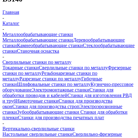
Главная
-
Каталог
-
Металлообрабатывающие станки
Металлообрабатывающие станки
Деревообрабатывающие
станки
Камнеобрабатывающие станки
Стеклообрабатывающие
станки
Станочная оснастка
-
Сверлильные станки по металлу
Токарные станки
Сверлильные станки по металлу
Фрезерные
станки по металлу
Резьбонарезные станки по
металлу
Разрезные станки по металлу
Гибочные
станки
Шлифовальные станки по металлу
Кузнечно-прессовое
оборудование
Электромонтажные станки
Станки для
обработки проводов и кабелей
Станки для изготовления РВД
и труб
Намоточные станки
Станки для производства
окон
Станки для производства строп
Электроэрозионные
станки
Зубообрабатывающие станки
Станки для обработки
пленки
Станки для производства печатных плат
-
Вертикально-сверлильные станки
Настольные сверлильные станки
Сверлильно-фрезерные