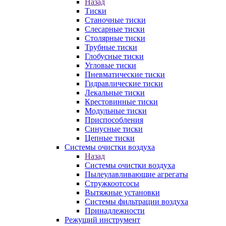
Назад
Тиски
Станочные тиски
Слесарные тиски
Столярные тиски
Трубные тиски
Глобусные тиски
Угловые тиски
Пневматические тиски
Гидравлические тиски
Лекальные тиски
Крестовинные тиски
Модульные тиски
Приспособления
Синусные тиски
Цепные тиски
Системы очистки воздуха
Назад
Системы очистки воздуха
Пылеулавливающие агрегаты
Стружкоотсосы
Вытяжные установки
Системы фильтрации воздуха
Принадлежности
Режущий инструмент