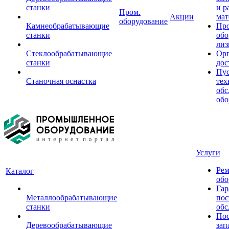
станки
и р
Пром.
Акции
мат
оборудование
Камнеобрабатывающие
Пр
станки
обо
лиз
Стеклообрабатывающие
Орг
станки
дос
Пус
Станочная оснастка
тех
обс
обо
Услуги
Рем
Каталог
обо
Гар
Металлообрабатывающие
пос
станки
обс
Пос
Деревообрабатывающие
зап