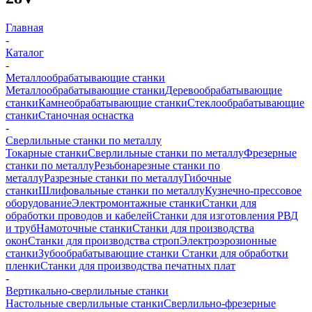
Главная
-
Каталог
-
Металлообрабатывающие станки
Металлообрабатывающие станки
Деревообрабатывающие
станки
Камнеобрабатывающие станки
Стеклообрабатывающие
станки
Станочная оснастка
-
Сверлильные станки по металлу
Токарные станки
Сверлильные станки по металлу
Фрезерные
станки по металлу
Резьбонарезные станки по
металлу
Разрезные станки по металлу
Гибочные
станки
Шлифовальные станки по металлу
Кузнечно-прессовое
оборудование
Электромонтажные станки
Станки для
обработки проводов и кабелей
Станки для изготовления РВД
и труб
Намоточные станки
Станки для производства
окон
Станки для производства строп
Электроэрозионные
станки
Зубообрабатывающие станки
Станки для обработки
пленки
Станки для производства печатных плат
-
Вертикально-сверлильные станки
Настольные сверлильные станки
Сверлильно-фрезерные