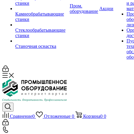
станки
и р
Пром.
Акции
мат
оборудование
Камнеобрабатывающие
Пр
станки
обо
лиз
Стеклообрабатывающие
Орг
станки
дос
Пус
Станочная оснастка
тех
обс
обо
Сравнение
0
Отложенные
0
Корзина
0
0