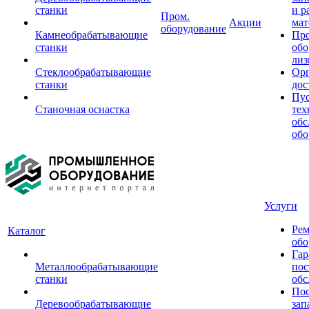
станки
и р
Пром.
Акции
мат
оборудование
Камнеобрабатывающие
Пр
станки
обо
лиз
Стеклообрабатывающие
Орг
станки
дос
Пус
Станочная оснастка
тех
обс
обо
Услуги
Рем
Каталог
обо
Гар
Металлообрабатывающие
пос
станки
обс
Пос
Деревообрабатывающие
зап