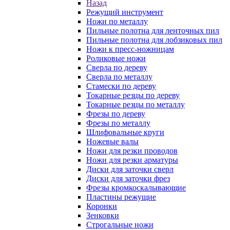
Назад
Режущий инструмент
Ножи по металлу
Пильные полотна для ленточных пил
Пильные полотна для лобзиковых пил
Ножи к пресс-ножницам
Роликовые ножи
Сверла по дереву
Сверла по металлу
Стамески по дереву
Токарные резцы по дереву
Токарные резцы по металлу
Фрезы по дереву
Фрезы по металлу
Шлифовальные круги
Ножевые валы
Ножи для резки проводов
Ножи для резки арматуры
Диски для заточки сверл
Диски для заточки фрез
Фрезы кромкоскалывающие
Пластины режущие
Коронки
Зенковки
Строгальные ножи