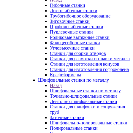
Гибочные станки
Листогибочные станки
Трубогибочное оборудование
Зиговочные станки
Профилегибочные станки
Пуклевочные станки
Роликовые вытяжные станки
Фальцегибочные станки
Угловысечные станки
Станки для сборки отводов
Станки для размотки и правки металла
Станки для изготовления конусов
Станки для изготовления гофроколена
Крафтформеры
Шлифовальные станки по металлу
Назад
Шлифовальные станки по металлу
Точильно-шлифовальные станки
Ленточно-шлифовальные станки
Станки для шлифовки и сопряжения
труб
Заточные станки
Шлифовально-полировальные станки
Полировальные станки