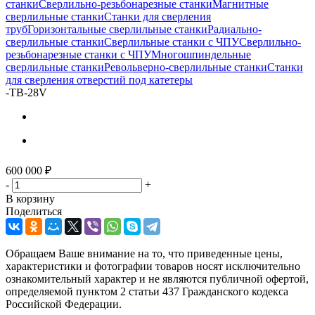
станки
Сверлильно-резьбонарезные станки
Магнитные
сверлильные станки
Станки для сверления
труб
Горизонтальные сверлильные станки
Радиально-
сверлильные станки
Сверлильные станки с ЧПУ
Сверлильно-
резьбонарезные станки с ЧПУ
Многошпиндельные
сверлильные станки
Револьверно-сверлильные станки
Станки
для сверления отверстий под катетеры
-
TB-28V
600 000
₽
-
+
В корзину
Поделиться
Обращаем Ваше внимание на то, что приведенные цены,
характеристики и фотографии товаров носят исключительно
ознакомительный характер и не являются публичной офертой,
определяемой пунктом 2 статьи 437 Гражданского кодекса
Российской Федерации.