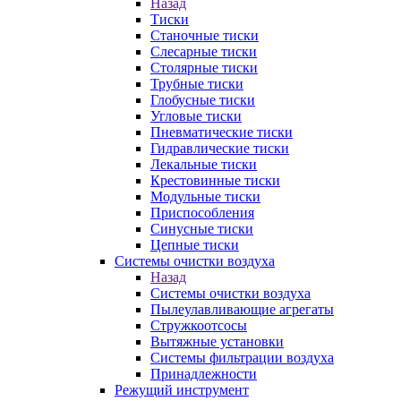
Назад
Тиски
Станочные тиски
Слесарные тиски
Столярные тиски
Трубные тиски
Глобусные тиски
Угловые тиски
Пневматические тиски
Гидравлические тиски
Лекальные тиски
Крестовинные тиски
Модульные тиски
Приспособления
Синусные тиски
Цепные тиски
Системы очистки воздуха
Назад
Системы очистки воздуха
Пылеулавливающие агрегаты
Стружкоотсосы
Вытяжные установки
Системы фильтрации воздуха
Принадлежности
Режущий инструмент