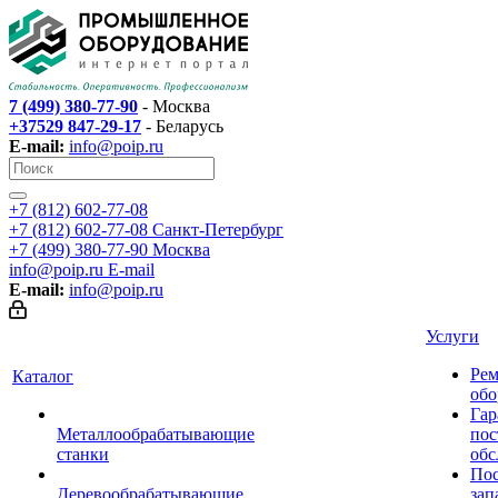
7 (499) 380-77-90
- Москва
+37529 847-29-17
- Беларусь
E-mail:
info@poip.ru
+7 (812) 602-77-08
+7 (812) 602-77-08
Санкт-Петербург
+7 (499) 380-77-90
Москва
info@poip.ru
E-mail
E-mail:
info@poip.ru
Услуги
Рем
Каталог
обо
Гар
Металлообрабатывающие
пос
станки
обс
Пос
Деревообрабатывающие
зап