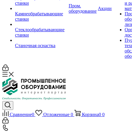
станки
и р
Пром.
Акции
мат
оборудование
Камнеобрабатывающие
Пр
станки
обо
лиз
Стеклообрабатывающие
Орг
станки
дос
Пус
Станочная оснастка
тех
обс
обо
Сравнение
0
Отложенные
0
Корзина
0
0