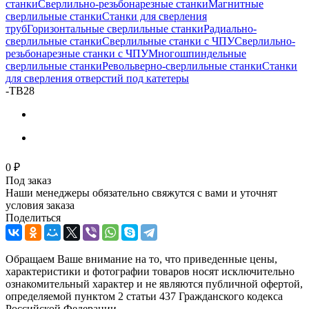
станки
Сверлильно-резьбонарезные станки
Магнитные
сверлильные станки
Станки для сверления
труб
Горизонтальные сверлильные станки
Радиально-
сверлильные станки
Сверлильные станки с ЧПУ
Сверлильно-
резьбонарезные станки с ЧПУ
Многошпиндельные
сверлильные станки
Револьверно-сверлильные станки
Станки
для сверления отверстий под катетеры
-
TB28
0 ₽
Под заказ
Наши менеджеры обязательно свяжутся с вами и уточнят
условия заказа
Поделиться
Обращаем Ваше внимание на то, что приведенные цены,
характеристики и фотографии товаров носят исключительно
ознакомительный характер и не являются публичной офертой,
определяемой пунктом 2 статьи 437 Гражданского кодекса
Российской Федерации.