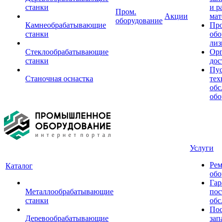
станки
и р
Пром.
Акции
мат
оборудование
Камнеобрабатывающие
Пр
станки
обо
лиз
Стеклообрабатывающие
Орг
станки
дос
Пус
Станочная оснастка
тех
обс
обо
Услуги
Рем
Каталог
обо
Гар
Металлообрабатывающие
пос
станки
обс
Пос
Деревообрабатывающие
зап