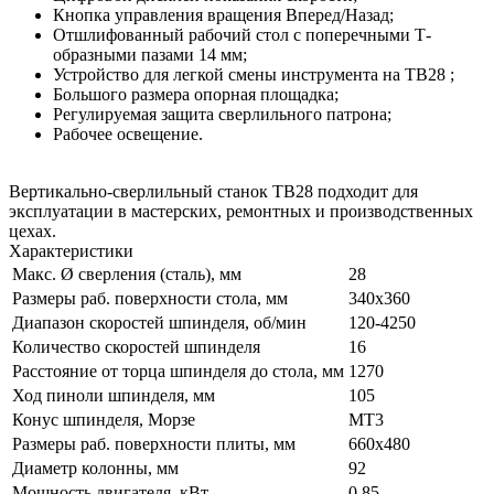
Кнопка управления вращения Вперед/Назад;
Отшлифованный рабочий стол с поперечными Т-
образными пазами 14 мм;
Устройство для легкой смены инструмента на TB28 ;
Большого размера опорная площадка;
Регулируемая защита сверлильного патрона;
Рабочее освещение.
Вертикально-сверлильный станок TB28 подходит для
эксплуатации в мастерских, ремонтных и производственных
цехах.
Характеристики
Макс. Ø сверления (сталь), мм
28
Размеры раб. поверхности стола, мм
340х360
Диапазон скоростей шпинделя, об/мин
120-4250
Количество скоростей шпинделя
16
Расстояние от торца шпинделя до стола, мм
1270
Ход пиноли шпинделя, мм
105
Конус шпинделя, Морзе
МТ3
Размеры раб. поверхности плиты, мм
660х480
Диаметр колонны, мм
92
Мощность двигателя, кВт
0.85