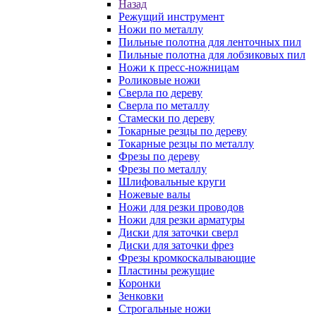
Назад
Режущий инструмент
Ножи по металлу
Пильные полотна для ленточных пил
Пильные полотна для лобзиковых пил
Ножи к пресс-ножницам
Роликовые ножи
Сверла по дереву
Сверла по металлу
Стамески по дереву
Токарные резцы по дереву
Токарные резцы по металлу
Фрезы по дереву
Фрезы по металлу
Шлифовальные круги
Ножевые валы
Ножи для резки проводов
Ножи для резки арматуры
Диски для заточки сверл
Диски для заточки фрез
Фрезы кромкоскалывающие
Пластины режущие
Коронки
Зенковки
Строгальные ножи