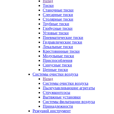
Назад
Тиски
Станочные тиски
Слесарные тиски
Столярные тиски
Трубные тиски
Глобусные тиски
Угловые тиски
Пневматические тиски
Гидравлические тиски
Лекальные тиски
Крестовинные тиски
Модульные тиски
Приспособления
Синусные тиски
Цепные тиски
Системы очистки воздуха
Назад
Системы очистки воздуха
Пылеулавливающие агрегаты
Стружкоотсосы
Вытяжные установки
Системы фильтрации воздуха
Принадлежности
Режущий инструмент