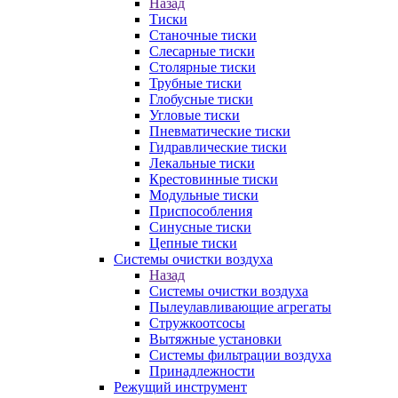
Назад
Тиски
Станочные тиски
Слесарные тиски
Столярные тиски
Трубные тиски
Глобусные тиски
Угловые тиски
Пневматические тиски
Гидравлические тиски
Лекальные тиски
Крестовинные тиски
Модульные тиски
Приспособления
Синусные тиски
Цепные тиски
Системы очистки воздуха
Назад
Системы очистки воздуха
Пылеулавливающие агрегаты
Стружкоотсосы
Вытяжные установки
Системы фильтрации воздуха
Принадлежности
Режущий инструмент