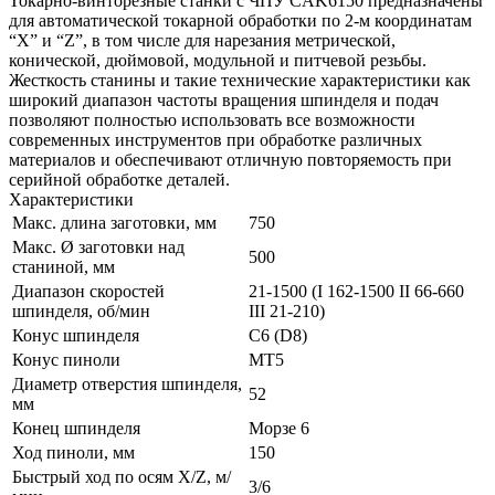
Токарно-винторезные станки с ЧПУ CAK6150 предназначены
для автоматической токарной обработки по 2-м координатам
“X” и “Z”, в том числе для нарезания метрической,
конической, дюймовой, модульной и питчевой резьбы.
Жесткость станины и такие технические характеристики как
широкий диапазон частоты вращения шпинделя и подач
позволяют полностью использовать все возможности
современных инструментов при обработке различных
материалов и обеспечивают отличную повторяемость при
серийной обработке деталей.
Характеристики
Макс. длина заготовки, мм
750
Макс. Ø заготовки над
500
станиной, мм
Диапазон скоростей
21-1500 (I 162-1500 II 66-660
шпинделя, об/мин
III 21-210)
Конус шпинделя
C6 (D8)
Конус пиноли
MT5
Диаметр отверстия шпинделя,
52
мм
Конец шпинделя
Морзе 6
Ход пиноли, мм
150
Быстрый ход по осям X/Z, м/
3/6