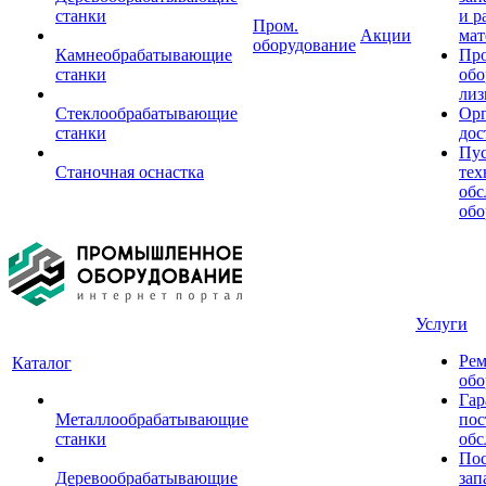
станки
и р
Пром.
Акции
мат
оборудование
Камнеобрабатывающие
Пр
станки
обо
лиз
Стеклообрабатывающие
Орг
станки
дос
Пус
Станочная оснастка
тех
обс
обо
Услуги
Рем
Каталог
обо
Гар
Металлообрабатывающие
пос
станки
обс
Пос
Деревообрабатывающие
зап