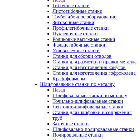
Гибочные станки
Листогибочные станки
Трубогибочное оборудование
Зиговочные станки
Профилегибочные станки
Пуклевочные станки
Роликовые вытяжные станки
Фальцегибочные станки
Угловысечные станки
Станки для сборки отводов
Станки для размотки и правки металла
Станки для изготовления конусов
Станки для изготовления гофроколена
Крафтформеры
Шлифовальные станки по металлу
Назад
Шлифовальные станки по металлу
Точильно-шлифовальные станки
Ленточно-шлифовальные станки
Станки для шлифовки и сопряжения
труб
Заточные станки
Шлифовально-полировальные станки
Полировальные станки