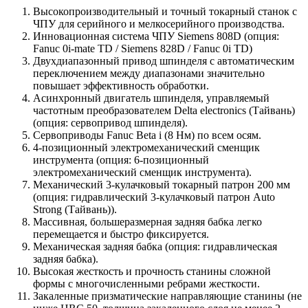
Высокопроизводительный и точный токарный станок с
ЧПУ для серийного и мелкосерийного производства.
Инновационная система ЧПУ Siemens 808D (опция:
Fanuc 0i-mate TD / Siemens 828D / Fanuc 0i TD)
Двухдиапазонный привод шпинделя с автоматическим
переключением между диапазонами значительно
повышает эффективность обработки.
Асинхронный двигатель шпинделя, управляемый
частотным преобразователем Delta electronics (Тайвань)
(опция: сервопривод шпинделя).
Сервоприводы Fanuc Beta i (8 Нм) по всем осям.
4-позиционный электромеханический сменщик
инструмента (опция: 6-позиционный
электромеханический сменщик инструмента).
Механический 3-кулачковый токарный патрон 200 мм
(опция: гидравлический 3-кулачковый патрон Auto
Strong (Тайвань)).
Массивная, большеразмерная задняя бабка легко
перемещается и быстро фиксируется.
Механическая задняя бабка (опция: гидравлическая
задняя бабка).
Высокая жесткость и прочность станины сложной
формы с многочисленными ребрами жесткости.
Закаленные призматические направляющие станины (не