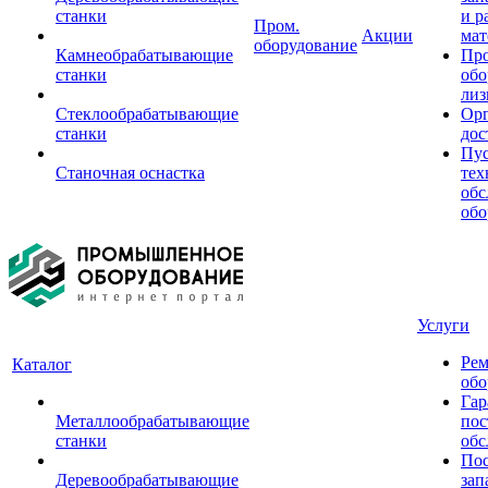
станки
и р
Пром.
Акции
мат
оборудование
Камнеобрабатывающие
Пр
станки
обо
лиз
Стеклообрабатывающие
Орг
станки
дос
Пус
Станочная оснастка
тех
обс
обо
Услуги
Рем
Каталог
обо
Гар
Металлообрабатывающие
пос
станки
обс
Пос
Деревообрабатывающие
зап