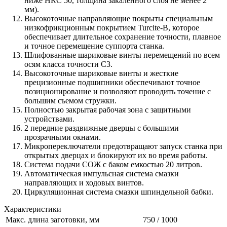
ниже HRC 50, толщина закаленного слоя не менее 2
мм).
Высокоточные направляющие покрыты специальным
низкофрикционным покрытием Turcite-B, которое
обеспечивает длительное сохранение точности, плавное
и точное перемещение суппорта станка.
Шлифованные шариковые винты перемещений по всем
осям класса точности С3.
Высокоточные шариковые винты и жесткие
прецизионные подшипники обеспечивают точное
позиционирование и позволяют проводить точение с
большим съемом стружки.
Полностью закрытая рабочая зона с защитными
устройствами.
2 передние раздвижные дверцы с большими
прозрачными окнами.
Микропереключатели предотвращают запуск станка при
открытых дверцах и блокируют их во время работы.
Система подачи СОЖ с баком емкостью 20 литров.
Автоматическая импульсная система смазки
направляющих и ходовых винтов.
Циркуляционная система смазки шпиндельной бабки.
Характеристики
Макс. длина заготовки, мм
750 / 1000