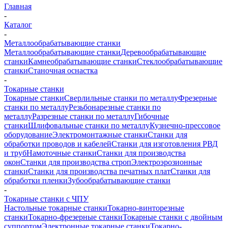
Главная
-
Каталог
-
Металлообрабатывающие станки
Металлообрабатывающие станки
Деревообрабатывающие
станки
Камнеобрабатывающие станки
Стеклообрабатывающие
станки
Станочная оснастка
-
Токарные станки
Токарные станки
Сверлильные станки по металлу
Фрезерные
станки по металлу
Резьбонарезные станки по
металлу
Разрезные станки по металлу
Гибочные
станки
Шлифовальные станки по металлу
Кузнечно-прессовое
оборудование
Электромонтажные станки
Станки для
обработки проводов и кабелей
Станки для изготовления РВД
и труб
Намоточные станки
Станки для производства
окон
Станки для производства строп
Электроэрозионные
станки
Станки для производства печатных плат
Станки для
обработки пленки
Зубообрабатывающие станки
-
Токарные станки с ЧПУ
Настольные токарные станки
Токарно-винторезные
станки
Токарно-фрезерные станки
Токарные станки с двойным
суппортом
Электронные токарные станки
Токарно-