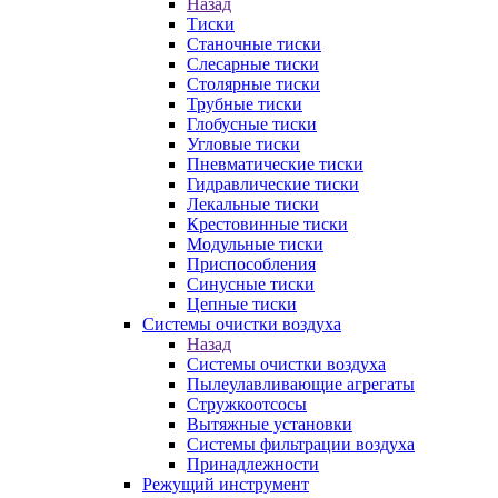
Назад
Тиски
Станочные тиски
Слесарные тиски
Столярные тиски
Трубные тиски
Глобусные тиски
Угловые тиски
Пневматические тиски
Гидравлические тиски
Лекальные тиски
Крестовинные тиски
Модульные тиски
Приспособления
Синусные тиски
Цепные тиски
Системы очистки воздуха
Назад
Системы очистки воздуха
Пылеулавливающие агрегаты
Стружкоотсосы
Вытяжные установки
Системы фильтрации воздуха
Принадлежности
Режущий инструмент