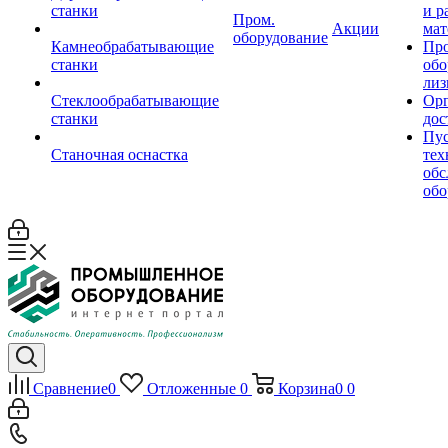
станки
и р
Пром.
Акции
мат
оборудование
Камнеобрабатывающие
Пр
станки
обо
лиз
Стеклообрабатывающие
Орг
станки
дос
Пус
Станочная оснастка
тех
обс
обо
Сравнение
0
Отложенные
0
Корзина
0
0