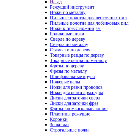
Назад
Режущий инструмент
Ножи по металлу
Пильные полотна для ленточных пил
Пильные полотна для лобзиковых пил
Ножи к пресс-ножницам
Роликовые ножи
Сверла по дереву
Сверла по металлу
Стамески по дереву
Токарные резцы по дереву
Токарные резцы по металлу
Фрезы по дереву
Фрезы по металлу
Шлифовальные круги
Ножевые валы
Ножи для резки проводов
Ножи для резки арматуры
Диски для заточки сверл
Диски для заточки фрез
Фрезы кромкоскалывающие
Пластины режущие
Коронки
Зенковки
Строгальные ножи