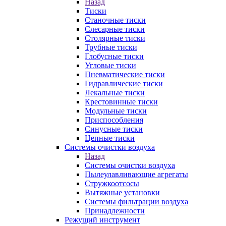
Назад
Тиски
Станочные тиски
Слесарные тиски
Столярные тиски
Трубные тиски
Глобусные тиски
Угловые тиски
Пневматические тиски
Гидравлические тиски
Лекальные тиски
Крестовинные тиски
Модульные тиски
Приспособления
Синусные тиски
Цепные тиски
Системы очистки воздуха
Назад
Системы очистки воздуха
Пылеулавливающие агрегаты
Стружкоотсосы
Вытяжные установки
Системы фильтрации воздуха
Принадлежности
Режущий инструмент