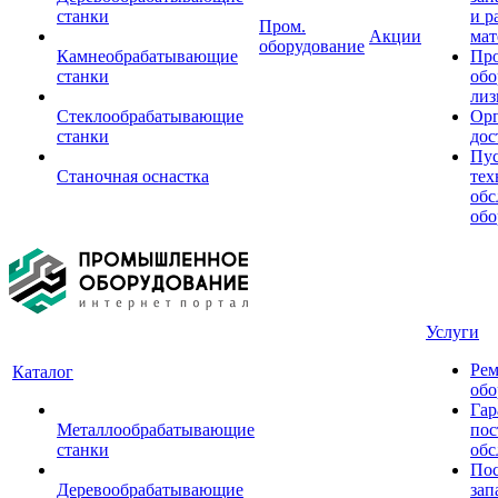
станки
и р
Пром.
Акции
мат
оборудование
Камнеобрабатывающие
Пр
станки
обо
лиз
Стеклообрабатывающие
Орг
станки
дос
Пус
Станочная оснастка
тех
обс
обо
Услуги
Рем
Каталог
обо
Гар
Металлообрабатывающие
пос
станки
обс
Пос
Деревообрабатывающие
зап