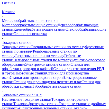
Главная
-
Каталог
-
Металлообрабатывающие станки
Металлообрабатывающие станки
Деревообрабатывающие
станки
Камнеобрабатывающие станки
Стеклообрабатывающие
станки
Станочная оснастка
-
Токарные станки
Токарные станки
Сверлильные станки по металлу
Фрезерные
станки по металлу
Резьбонарезные станки по
металлу
Разрезные станки по металлу
Гибочные
станки
Шлифовальные станки по металлу
Кузнечно-прессовое
оборудование
Электромонтажные станки
Станки для
обработки проводов и кабелей
Станки для изготовления РВД
и труб
Намоточные станки
Станки для производства
окон
Станки для производства строп
Электроэрозионные
станки
Станки для производства печатных плат
Станки для
обработки пленки
Зубообрабатывающие станки
-
Токарные станки с ЧПУ
Настольные токарные станки
Токарно-винторезные
станки
Токарно-фрезерные станки
Токарные станки с двойным
суппортом
Электронные токарные станки
Токарно-