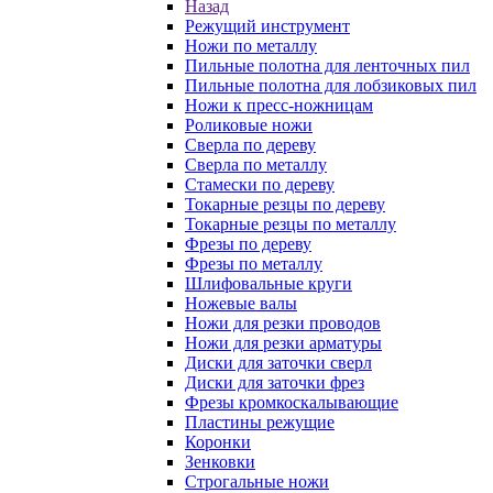
Назад
Режущий инструмент
Ножи по металлу
Пильные полотна для ленточных пил
Пильные полотна для лобзиковых пил
Ножи к пресс-ножницам
Роликовые ножи
Сверла по дереву
Сверла по металлу
Стамески по дереву
Токарные резцы по дереву
Токарные резцы по металлу
Фрезы по дереву
Фрезы по металлу
Шлифовальные круги
Ножевые валы
Ножи для резки проводов
Ножи для резки арматуры
Диски для заточки сверл
Диски для заточки фрез
Фрезы кромкоскалывающие
Пластины режущие
Коронки
Зенковки
Строгальные ножи