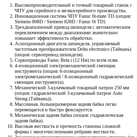
Высокопроизводительный и точный токарный станок с
ЧПУ для серийного и мелкосерийного производства.
Инновационная система ЧПУ Fanuc 0i-mate TD (опция:
Siemens 808D / Siemens 828D / Fanuc 0i TD)
Трехдиапазонный привод шпинделя с автоматическим
переключением между диапазонами значительно
повышает эффективность обработки.
Асинхронный двигатель шпинделя, управляемый
частотным преобразователем Delta electronics (Тайвань)
(опция: сервопривод шпинделя).
Сервоприводы Fanuc Beta i (12 Нм) по всем осям.
4-позиционный электромеханический сменщик
инструмента (опция: 6-позиционный
электромеханический / 8-позиционный гидравлический
сменщик инструмента).
Механический 3-кулачковый токарный патрон 250 мм
(опция: гидравлический 3-кулачковый патрон Auto
Strong (Тайвань)).
Массивная, большеразмерная задняя бабка легко
перемещается и быстро фиксируется.
Механическая задняя бабка (опция: гидравлическая
задняя бабка).
Высокая жесткость и прочность станины сложной
формы с многочисленными ребрами жесткости.