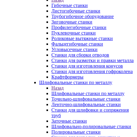
Гибочные станки
Листогибочные станки
Трубогибочное оборудование
Зиговочные станки
Профилегибочные станки
Пуклевочные станки
Роликовые вытяжные станки
Фальцегибочные станки
Угловысечные станки
Станки для сборки отводов
Станки для размотки и правки металла
Станки для изготовления конусов
Станки для изготовления гофроколена
Крафтформеры
Шлифовальные станки по металлу
Назад
Шлифовальные станки по металлу
Точильно-шлифовальные станки
Ленточно-шлифовальные станки
Станки для шлифовки и сопряжения
труб
Заточные станки
Шлифовально-полировальные станки
Полировальные станки