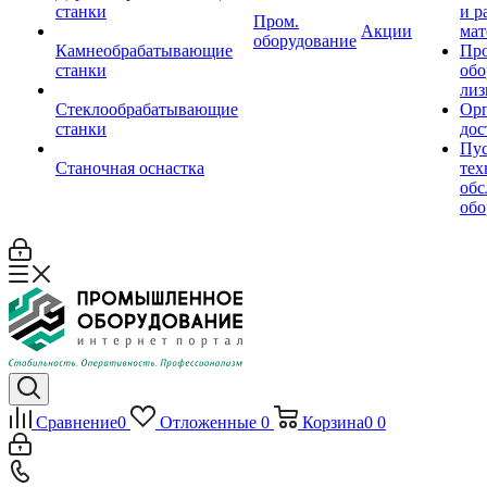
станки
и р
Пром.
Акции
мат
оборудование
Камнеобрабатывающие
Пр
станки
обо
лиз
Стеклообрабатывающие
Орг
станки
дос
Пус
Станочная оснастка
тех
обс
обо
Сравнение
0
Отложенные
0
Корзина
0
0