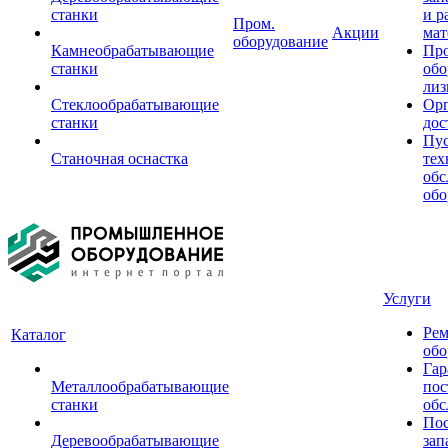
станки
и р
Пром.
Акции
мат
оборудование
Камнеобрабатывающие
Пр
станки
обо
лиз
Стеклообрабатывающие
Орг
станки
дос
Пус
Станочная оснастка
тех
обс
обо
Услуги
Рем
Каталог
обо
Гар
Металлообрабатывающие
пос
станки
обс
Пос
Деревообрабатывающие
зап