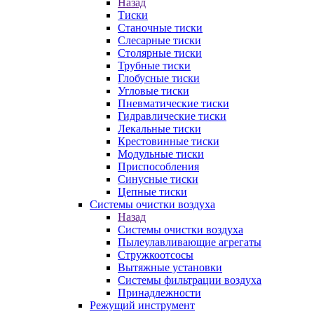
Назад
Тиски
Станочные тиски
Слесарные тиски
Столярные тиски
Трубные тиски
Глобусные тиски
Угловые тиски
Пневматические тиски
Гидравлические тиски
Лекальные тиски
Крестовинные тиски
Модульные тиски
Приспособления
Синусные тиски
Цепные тиски
Системы очистки воздуха
Назад
Системы очистки воздуха
Пылеулавливающие агрегаты
Стружкоотсосы
Вытяжные установки
Системы фильтрации воздуха
Принадлежности
Режущий инструмент