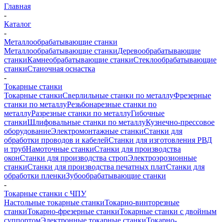
Главная
-
Каталог
-
Металлообрабатывающие станки
Металлообрабатывающие станки
Деревообрабатывающие
станки
Камнеобрабатывающие станки
Стеклообрабатывающие
станки
Станочная оснастка
-
Токарные станки
Токарные станки
Сверлильные станки по металлу
Фрезерные
станки по металлу
Резьбонарезные станки по
металлу
Разрезные станки по металлу
Гибочные
станки
Шлифовальные станки по металлу
Кузнечно-прессовое
оборудование
Электромонтажные станки
Станки для
обработки проводов и кабелей
Станки для изготовления РВД
и труб
Намоточные станки
Станки для производства
окон
Станки для производства строп
Электроэрозионные
станки
Станки для производства печатных плат
Станки для
обработки пленки
Зубообрабатывающие станки
-
Токарные станки с ЧПУ
Настольные токарные станки
Токарно-винторезные
станки
Токарно-фрезерные станки
Токарные станки с двойным
суппортом
Электронные токарные станки
Токарно-