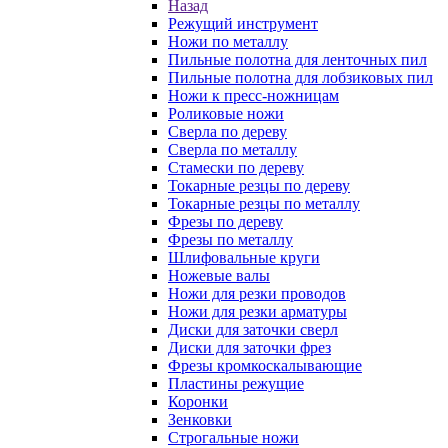
Назад
Режущий инструмент
Ножи по металлу
Пильные полотна для ленточных пил
Пильные полотна для лобзиковых пил
Ножи к пресс-ножницам
Роликовые ножи
Сверла по дереву
Сверла по металлу
Стамески по дереву
Токарные резцы по дереву
Токарные резцы по металлу
Фрезы по дереву
Фрезы по металлу
Шлифовальные круги
Ножевые валы
Ножи для резки проводов
Ножи для резки арматуры
Диски для заточки сверл
Диски для заточки фрез
Фрезы кромкоскалывающие
Пластины режущие
Коронки
Зенковки
Строгальные ножи