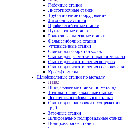
Гибочные станки
Листогибочные станки
Трубогибочное оборудование
Зиговочные станки
Профилегибочные станки
Пуклевочные станки
Роликовые вытяжные станки
Фальцегибочные станки
Угловысечные станки
Станки для сборки отводов
Станки для размотки и правки металла
Станки для изготовления конусов
Станки для изготовления гофроколена
Крафтформеры
Шлифовальные станки по металлу
Назад
Шлифовальные станки по металлу
Точильно-шлифовальные станки
Ленточно-шлифовальные станки
Станки для шлифовки и сопряжения
труб
Заточные станки
Шлифовально-полировальные станки
Полировальные станки