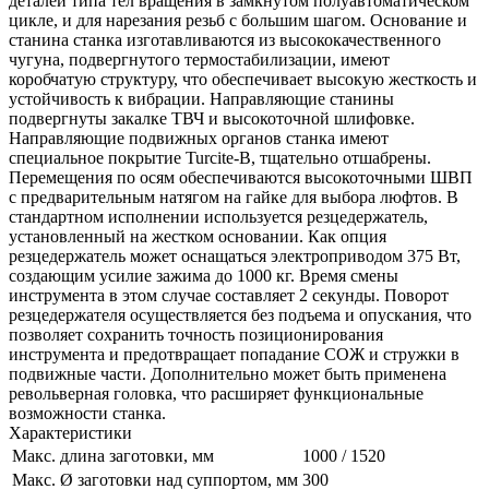
деталей типа тел вращения в замкнутом полуавтоматическом
цикле, и для нарезания резьб с большим шагом. Основание и
станина станка изготавливаются из высококачественного
чугуна, подвергнутого термостабилизации, имеют
коробчатую структуру, что обеспечивает высокую жесткость и
устойчивость к вибрации. Направляющие станины
подвергнуты закалке ТВЧ и высокоточной шлифовке.
Направляющие подвижных органов станка имеют
специальное покрытие Turcite-B, тщательно отшабрены.
Перемещения по осям обеспечиваются высокоточными ШВП
с предварительным натягом на гайке для выбора люфтов. В
стандартном исполнении используется резцедержатель,
установленный на жестком основании. Как опция
резцедержатель может оснащаться электроприводом 375 Вт,
создающим усилие зажима до 1000 кг. Время смены
инструмента в этом случае составляет 2 секунды. Поворот
резцедержателя осуществляется без подъема и опускания, что
позволяет сохранить точность позиционирования
инструмента и предотвращает попадание СОЖ и стружки в
подвижные части. Дополнительно может быть применена
револьверная головка, что расширяет функциональные
возможности станка.
Характеристики
Макс. длина заготовки, мм
1000 / 1520
Макс. Ø заготовки над суппортом, мм
300