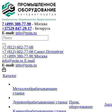
7 (499) 380-77-90
- Москва
+37529 847-29-17
- Беларусь
E-mail:
info@poip.ru
+7 (812) 602-77-08
+7 (812) 602-77-08
Санкт-Петербург
+7 (499) 380-77-90
Москва
info@poip.ru
E-mail
E-mail:
info@poip.ru
Каталог
Металлообрабатывающие
станки
Деревообрабатывающие станки
Пром.
Акц
оборудование
Камнеобрабатывающие станки