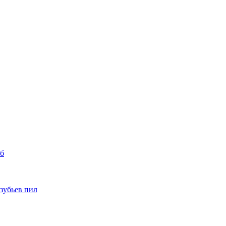
уб
 зубьев пил