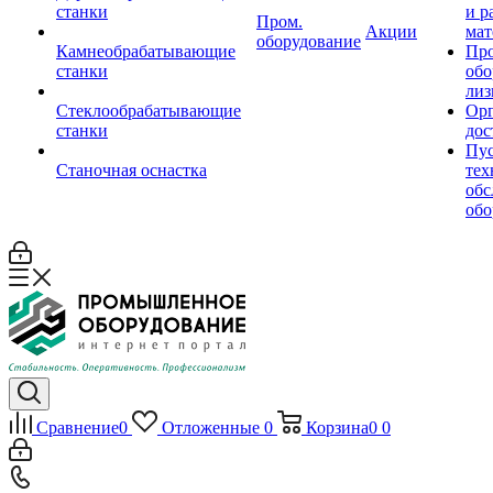
станки
и р
Пром.
Акции
мат
оборудование
Камнеобрабатывающие
Пр
станки
обо
лиз
Стеклообрабатывающие
Орг
станки
дос
Пус
Станочная оснастка
тех
обс
обо
Сравнение
0
Отложенные
0
Корзина
0
0