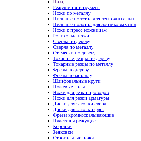
Назад
Режущий инструмент
Ножи по металлу
Пильные полотна для ленточных пил
Пильные полотна для лобзиковых пил
Ножи к пресс-ножницам
Роликовые ножи
Сверла по дереву
Сверла по металлу
Стамески по дереву
Токарные резцы по дереву
Токарные резцы по металлу
Фрезы по дереву
Фрезы по металлу
Шлифовальные круги
Ножевые валы
Ножи для резки проводов
Ножи для резки арматуры
Диски для заточки сверл
Диски для заточки фрез
Фрезы кромкоскалывающие
Пластины режущие
Коронки
Зенковки
Строгальные ножи