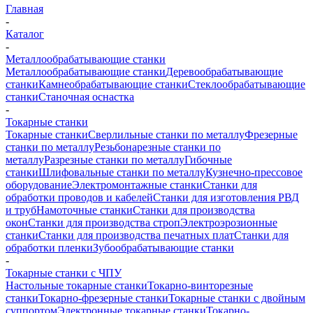
Главная
-
Каталог
-
Металлообрабатывающие станки
Металлообрабатывающие станки
Деревообрабатывающие
станки
Камнеобрабатывающие станки
Стеклообрабатывающие
станки
Станочная оснастка
-
Токарные станки
Токарные станки
Сверлильные станки по металлу
Фрезерные
станки по металлу
Резьбонарезные станки по
металлу
Разрезные станки по металлу
Гибочные
станки
Шлифовальные станки по металлу
Кузнечно-прессовое
оборудование
Электромонтажные станки
Станки для
обработки проводов и кабелей
Станки для изготовления РВД
и труб
Намоточные станки
Станки для производства
окон
Станки для производства строп
Электроэрозионные
станки
Станки для производства печатных плат
Станки для
обработки пленки
Зубообрабатывающие станки
-
Токарные станки с ЧПУ
Настольные токарные станки
Токарно-винторезные
станки
Токарно-фрезерные станки
Токарные станки с двойным
суппортом
Электронные токарные станки
Токарно-