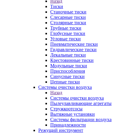
Назад
Тиски
Станочные тиски
Слесарные тиски
Столярные тиски
Трубные тиски
Глобусные тиски
Угловые тиски
Пневматические тиски
Гидравлические тиски
Лекальные тиски
Крестовинные тиски
Модульные тиски
Приспособления
Синусные тиски
Цепные тиски
Системы очистки воздуха
Назад
Системы очистки воздуха
Пылеулавливающие агрегаты
Стружкоотсосы
Вытяжные установки
Системы фильтрации воздуха
Принадлежности
Режущий инструмент