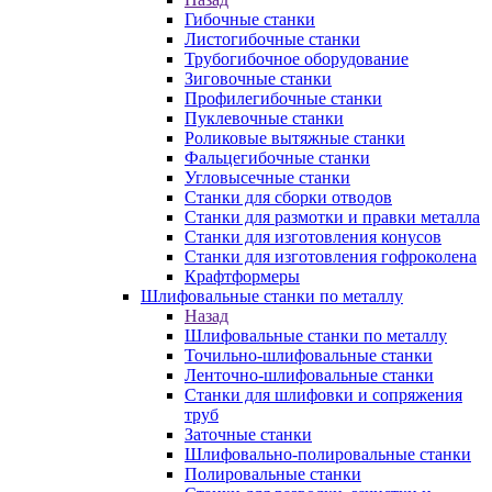
Гибочные станки
Листогибочные станки
Трубогибочное оборудование
Зиговочные станки
Профилегибочные станки
Пуклевочные станки
Роликовые вытяжные станки
Фальцегибочные станки
Угловысечные станки
Станки для сборки отводов
Станки для размотки и правки металла
Станки для изготовления конусов
Станки для изготовления гофроколена
Крафтформеры
Шлифовальные станки по металлу
Назад
Шлифовальные станки по металлу
Точильно-шлифовальные станки
Ленточно-шлифовальные станки
Станки для шлифовки и сопряжения
труб
Заточные станки
Шлифовально-полировальные станки
Полировальные станки