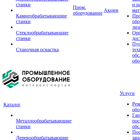
станки
и р
Пром.
Акции
мат
оборудование
Камнеобрабатывающие
Пр
станки
обо
лиз
Стеклообрабатывающие
Орг
станки
дос
Пус
Станочная оснастка
тех
обс
обо
Услуги
Рем
Каталог
обо
Гар
Металлообрабатывающие
пос
станки
обс
Пос
Деревообрабатывающие
зап