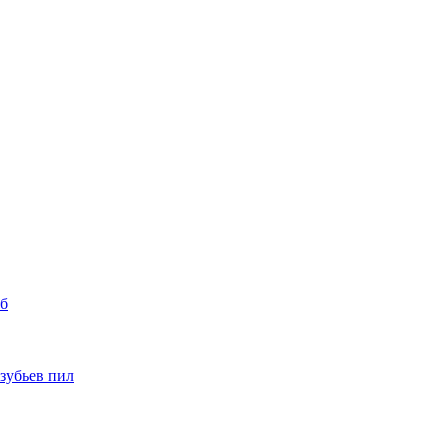
уб
 зубьев пил