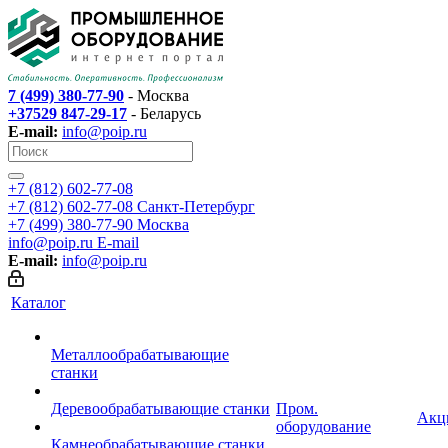
7 (499) 380-77-90
- Москва
+37529 847-29-17
- Беларусь
E-mail:
info@poip.ru
+7 (812) 602-77-08
+7 (812) 602-77-08
Санкт-Петербург
+7 (499) 380-77-90
Москва
info@poip.ru
E-mail
E-mail:
info@poip.ru
Каталог
Металлообрабатывающие
станки
Деревообрабатывающие станки
Пром.
Акц
оборудование
Камнеобрабатывающие станки