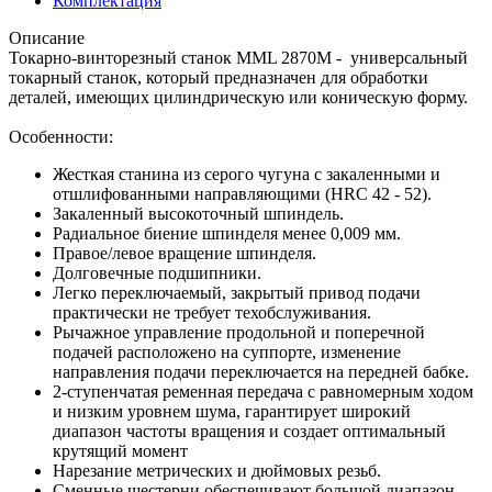
Комплектация
Описание
Токарно-винторезный станок MML 2870M - универсальный
токарный станок, который предназначен для обработки
деталей, имеющих цилиндрическую или коническую форму.
Особенности:
Жесткая станина из серого чугуна с закаленными и
отшлифованными направляющими (HRC 42 - 52).
Закаленный высокоточный шпиндель.
Радиальное биение шпинделя менее 0,009 мм.
Правое/левое вращение шпинделя.
Долговечные подшипники.
Легко переключаемый, закрытый привод подачи
практически не требует техобслуживания.
Рычажное управление продольной и поперечной
подачей расположено на суппорте, изменение
направления подачи переключается на передней бабке.
2-ступенчатая ременная передача с равномерным ходом
и низким уровнем шума, гарантирует широкий
диапазон частоты вращения и создает оптимальный
крутящий момент
Нарезание метрических и дюймовых резьб.
Сменные шестерни обеспечивают большой диапазон