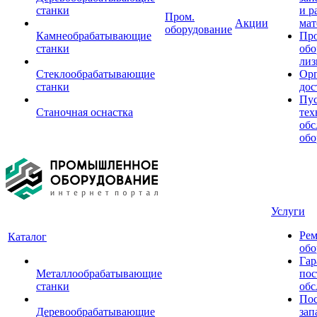
станки
и р
Пром.
Акции
мат
оборудование
Камнеобрабатывающие
Пр
станки
обо
лиз
Стеклообрабатывающие
Орг
станки
дос
Пус
Станочная оснастка
тех
обс
обо
Услуги
Рем
Каталог
обо
Гар
Металлообрабатывающие
пос
станки
обс
Пос
Деревообрабатывающие
зап