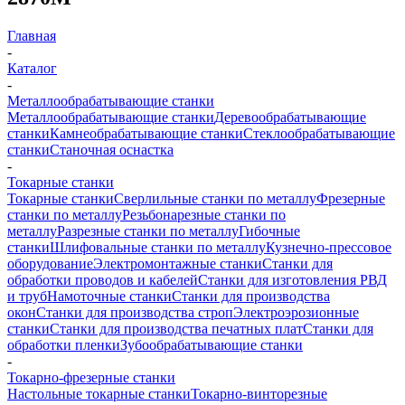
Главная
-
Каталог
-
Металлообрабатывающие станки
Металлообрабатывающие станки
Деревообрабатывающие
станки
Камнеобрабатывающие станки
Стеклообрабатывающие
станки
Станочная оснастка
-
Токарные станки
Токарные станки
Сверлильные станки по металлу
Фрезерные
станки по металлу
Резьбонарезные станки по
металлу
Разрезные станки по металлу
Гибочные
станки
Шлифовальные станки по металлу
Кузнечно-прессовое
оборудование
Электромонтажные станки
Станки для
обработки проводов и кабелей
Станки для изготовления РВД
и труб
Намоточные станки
Станки для производства
окон
Станки для производства строп
Электроэрозионные
станки
Станки для производства печатных плат
Станки для
обработки пленки
Зубообрабатывающие станки
-
Токарно-фрезерные станки
Настольные токарные станки
Токарно-винторезные