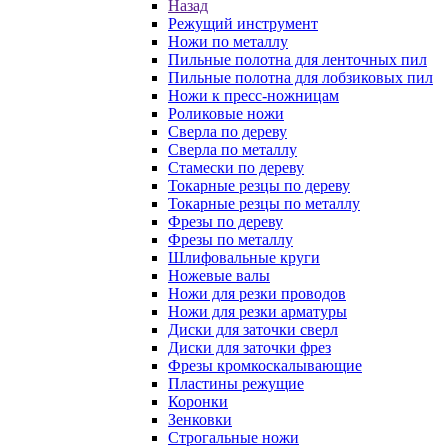
Назад
Режущий инструмент
Ножи по металлу
Пильные полотна для ленточных пил
Пильные полотна для лобзиковых пил
Ножи к пресс-ножницам
Роликовые ножи
Сверла по дереву
Сверла по металлу
Стамески по дереву
Токарные резцы по дереву
Токарные резцы по металлу
Фрезы по дереву
Фрезы по металлу
Шлифовальные круги
Ножевые валы
Ножи для резки проводов
Ножи для резки арматуры
Диски для заточки сверл
Диски для заточки фрез
Фрезы кромкоскалывающие
Пластины режущие
Коронки
Зенковки
Строгальные ножи