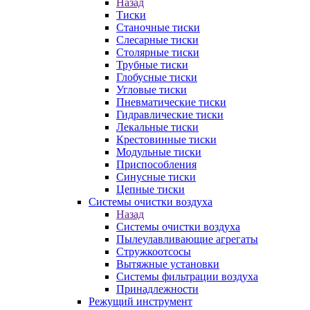
Назад
Тиски
Станочные тиски
Слесарные тиски
Столярные тиски
Трубные тиски
Глобусные тиски
Угловые тиски
Пневматические тиски
Гидравлические тиски
Лекальные тиски
Крестовинные тиски
Модульные тиски
Приспособления
Синусные тиски
Цепные тиски
Системы очистки воздуха
Назад
Системы очистки воздуха
Пылеулавливающие агрегаты
Стружкоотсосы
Вытяжные установки
Системы фильтрации воздуха
Принадлежности
Режущий инструмент