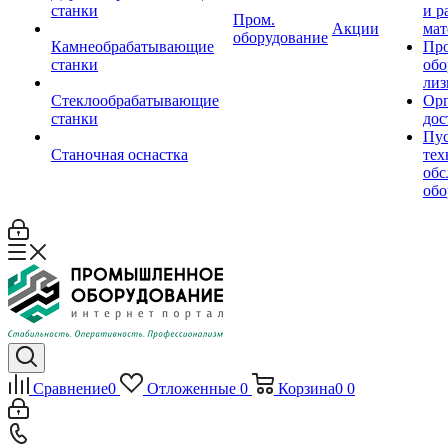
станки
и р
Пром.
Акции
мат
оборудование
Камнеобрабатывающие
Пр
станки
обо
лиз
Стеклообрабатывающие
Орг
станки
дос
Пус
Станочная оснастка
тех
обс
обо
Сравнение
0
Отложенные
0
Корзина
0
0