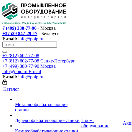
7 (499) 380-77-90
- Москва
+37529 847-29-17
- Беларусь
E-mail:
info@poip.ru
+7 (812) 602-77-08
+7 (812) 602-77-08
Санкт-Петербург
+7 (499) 380-77-90
Москва
info@poip.ru
E-mail
E-mail:
info@poip.ru
Каталог
Металлообрабатывающие
станки
Деревообрабатывающие станки
Пром.
Акц
оборудование
Камнеобрабатывающие станки