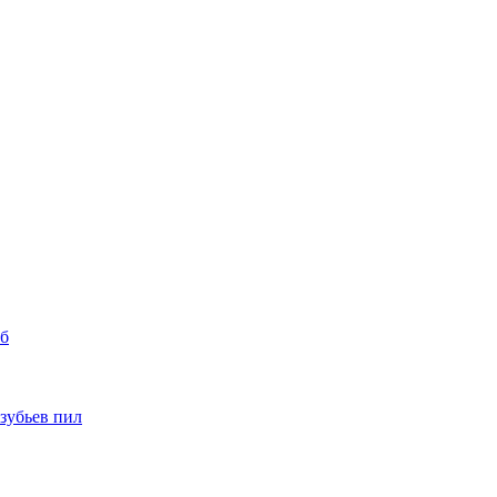
уб
 зубьев пил