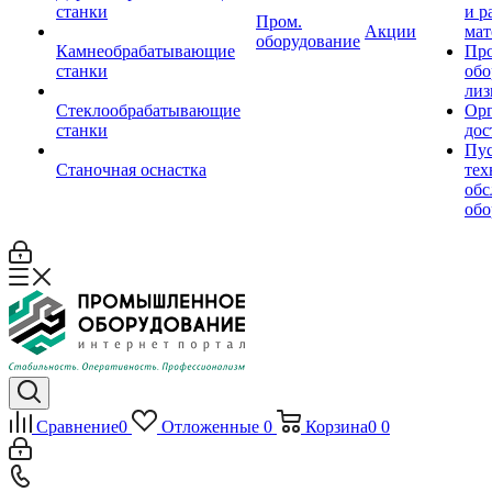
станки
и р
Пром.
Акции
мат
оборудование
Камнеобрабатывающие
Пр
станки
обо
лиз
Стеклообрабатывающие
Орг
станки
дос
Пус
Станочная оснастка
тех
обс
обо
Сравнение
0
Отложенные
0
Корзина
0
0