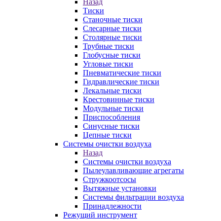
Назад
Тиски
Станочные тиски
Слесарные тиски
Столярные тиски
Трубные тиски
Глобусные тиски
Угловые тиски
Пневматические тиски
Гидравлические тиски
Лекальные тиски
Крестовинные тиски
Модульные тиски
Приспособления
Синусные тиски
Цепные тиски
Системы очистки воздуха
Назад
Системы очистки воздуха
Пылеулавливающие агрегаты
Стружкоотсосы
Вытяжные установки
Системы фильтрации воздуха
Принадлежности
Режущий инструмент