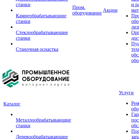
станки
и р
Пром.
Акции
мат
оборудование
Камнеобрабатывающие
Пр
станки
обо
лиз
Стеклообрабатывающие
Орг
станки
дос
Пус
Станочная оснастка
тех
обс
обо
Услуги
Рем
Каталог
обо
Гар
Металлообрабатывающие
пос
станки
обс
Пос
Деревообрабатывающие
зап