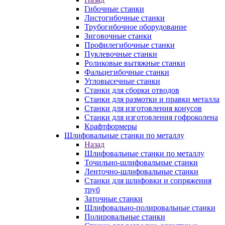
Гибочные станки
Листогибочные станки
Трубогибочное оборудование
Зиговочные станки
Профилегибочные станки
Пуклевочные станки
Роликовые вытяжные станки
Фальцегибочные станки
Угловысечные станки
Станки для сборки отводов
Станки для размотки и правки металла
Станки для изготовления конусов
Станки для изготовления гофроколена
Крафтформеры
Шлифовальные станки по металлу
Назад
Шлифовальные станки по металлу
Точильно-шлифовальные станки
Ленточно-шлифовальные станки
Станки для шлифовки и сопряжения
труб
Заточные станки
Шлифовально-полировальные станки
Полировальные станки