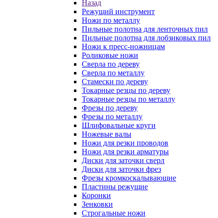
Назад
Режущий инструмент
Ножи по металлу
Пильные полотна для ленточных пил
Пильные полотна для лобзиковых пил
Ножи к пресс-ножницам
Роликовые ножи
Сверла по дереву
Сверла по металлу
Стамески по дереву
Токарные резцы по дереву
Токарные резцы по металлу
Фрезы по дереву
Фрезы по металлу
Шлифовальные круги
Ножевые валы
Ножи для резки проводов
Ножи для резки арматуры
Диски для заточки сверл
Диски для заточки фрез
Фрезы кромкоскалывающие
Пластины режущие
Коронки
Зенковки
Строгальные ножи