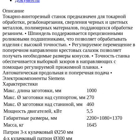
Документы
Описание
Токарно-винторезный станок предназначен для токарной
обработки, резьбонарезания, сверления черных и цветных
металлов, полимерных материалов, поддающихся обработке
резанием. • Шпиндель поддерживается прецизионными
роликовыми подшипниками, что позволяет обрабатывать
изделия с высокой точностью. • Регулируемое перемещение в
поперечном направлении крестовых салазок позволяет
получать необходимые размеры конусов. • Точность станка
обеспечивается выборкой зазоров в направляющих с
помощью регулируемой прижимной планки. •
Автоматическая продольная и поперечная подача •
Электрокомпоненты Siemens
Характеристики
Макс. длина заготовки, мм
1000
Макс. Ø заготовки над суппортом, мм
270
Макс. Ø заготовки над станиной, мм
460
Мощность двигателей, кВт
5,5
Габаритные размеры, мм
2200×1080×1370
Масса, кг
1645
Патрон 3-х кулачковый Ø250 мм
4-х кулачковый патрон Ø300 мм