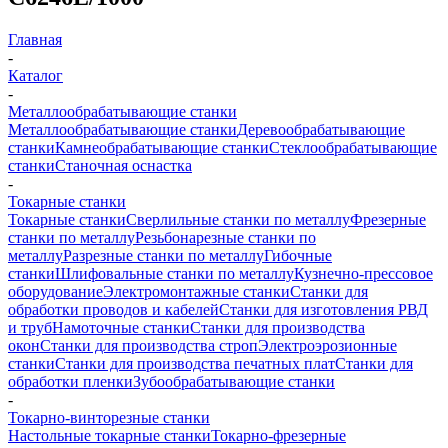
Главная
-
Каталог
-
Металлообрабатывающие станки
Металлообрабатывающие станки
Деревообрабатывающие
станки
Камнеобрабатывающие станки
Стеклообрабатывающие
станки
Станочная оснастка
-
Токарные станки
Токарные станки
Сверлильные станки по металлу
Фрезерные
станки по металлу
Резьбонарезные станки по
металлу
Разрезные станки по металлу
Гибочные
станки
Шлифовальные станки по металлу
Кузнечно-прессовое
оборудование
Электромонтажные станки
Станки для
обработки проводов и кабелей
Станки для изготовления РВД
и труб
Намоточные станки
Станки для производства
окон
Станки для производства строп
Электроэрозионные
станки
Станки для производства печатных плат
Станки для
обработки пленки
Зубообрабатывающие станки
-
Токарно-винторезные станки
Настольные токарные станки
Токарно-фрезерные