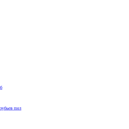
уб
 зубьев пил