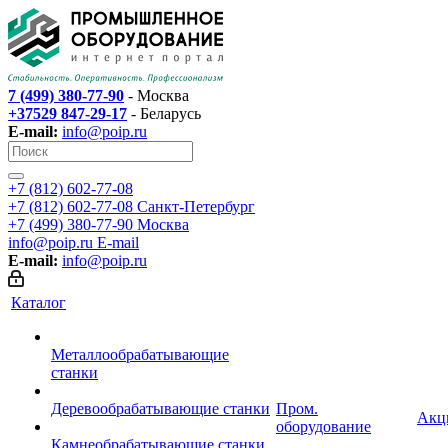
7 (499) 380-77-90
- Москва
+37529 847-29-17
- Беларусь
E-mail:
info@poip.ru
+7 (812) 602-77-08
+7 (812) 602-77-08
Санкт-Петербург
+7 (499) 380-77-90
Москва
info@poip.ru
E-mail
E-mail:
info@poip.ru
Каталог
Металлообрабатывающие
станки
Деревообрабатывающие станки
Пром.
Акц
оборудование
Камнеобрабатывающие станки