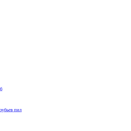
уб
 зубьев пил