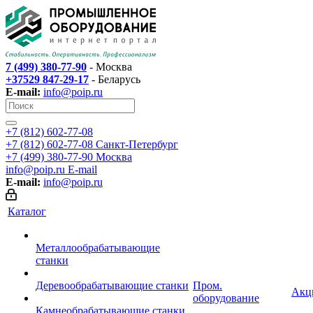
7 (499) 380-77-90
- Москва
+37529 847-29-17
- Беларусь
E-mail:
info@poip.ru
+7 (812) 602-77-08
+7 (812) 602-77-08
Санкт-Петербург
+7 (499) 380-77-90
Москва
info@poip.ru
E-mail
E-mail:
info@poip.ru
Каталог
Металлообрабатывающие
станки
Деревообрабатывающие станки
Пром.
Акц
оборудование
Камнеобрабатывающие станки