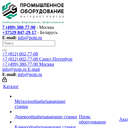
7 (499) 380-77-90
- Москва
+37529 847-29-17
- Беларусь
E-mail:
info@poip.ru
+7 (812) 602-77-08
+7 (812) 602-77-08
Санкт-Петербург
+7 (499) 380-77-90
Москва
info@poip.ru
E-mail
E-mail:
info@poip.ru
Каталог
Металлообрабатывающие
станки
Деревообрабатывающие станки
Пром.
Акц
оборудование
Камнеобрабатывающие станки