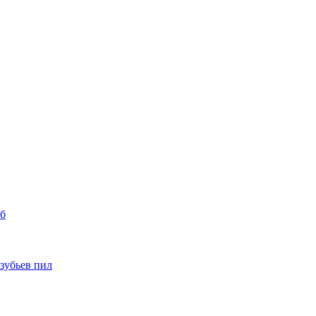
уб
 зубьев пил