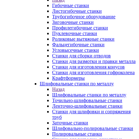
Гибочные станки
Листогибочные станки
Трубогибочное оборудование
Зиговочные станки
Профилегибочные станки
Пуклевочные станки
Роликовые вытяжные станки
Фальцегибочные станки
Угловысечные станки
Станки для сборки отводов
Станки для размотки и правки металла
Станки для изготовления конусов
Станки для изготовления гофроколена
Крафтформеры
Шлифовальные станки по металлу
Назад
Шлифовальные станки по металлу
Точильно-шлифовальные станки
Ленточно-шлифовальные станки
Станки для шлифовки и сопряжения
труб
Заточные станки
Шлифовально-полировальные станки
Полировальные станки