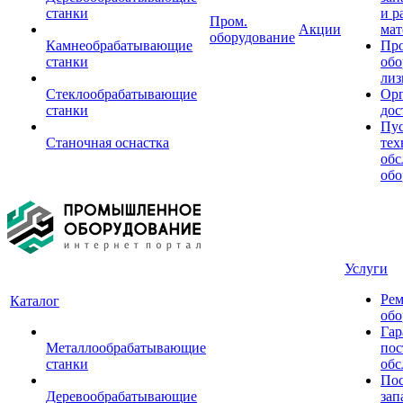
станки
и р
Пром.
Акции
мат
оборудование
Камнеобрабатывающие
Пр
станки
обо
лиз
Стеклообрабатывающие
Орг
станки
дос
Пус
Станочная оснастка
тех
обс
обо
Услуги
Рем
Каталог
обо
Гар
Металлообрабатывающие
пос
станки
обс
Пос
Деревообрабатывающие
зап