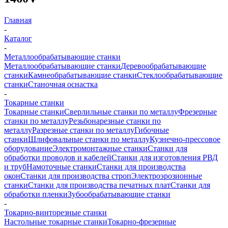
Главная
-
Каталог
-
Металлообрабатывающие станки
Металлообрабатывающие станки
Деревообрабатывающие
станки
Камнеобрабатывающие станки
Стеклообрабатывающие
станки
Станочная оснастка
-
Токарные станки
Токарные станки
Сверлильные станки по металлу
Фрезерные
станки по металлу
Резьбонарезные станки по
металлу
Разрезные станки по металлу
Гибочные
станки
Шлифовальные станки по металлу
Кузнечно-прессовое
оборудование
Электромонтажные станки
Станки для
обработки проводов и кабелей
Станки для изготовления РВД
и труб
Намоточные станки
Станки для производства
окон
Станки для производства строп
Электроэрозионные
станки
Станки для производства печатных плат
Станки для
обработки пленки
Зубообрабатывающие станки
-
Токарно-винторезные станки
Настольные токарные станки
Токарно-фрезерные