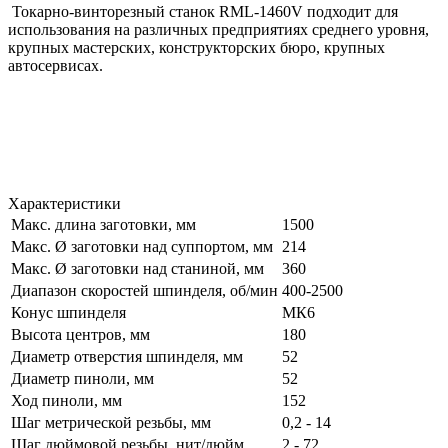
Токарно-винторезный станок RML-1460V подходит для
использования на различных предприятиях среднего уровня,
крупных мастерских, конструкторских бюро, крупных
автосервисах.
Характеристики
Макс. длина заготовки, мм
1500
Макс. Ø заготовки над суппортом, мм
214
Макс. Ø заготовки над станиной, мм
360
Диапазон скоростей шпинделя, об/мин
400-2500
Конус шпинделя
MК6
Высота центров, мм
180
Диаметр отверстия шпинделя, мм
52
Диаметр пиноли, мм
52
Ход пиноли, мм
152
Шаг метрической резьбы, мм
0,2 - 14
Шаг дюймовой резьбы, нит/дюйм
2 - 72