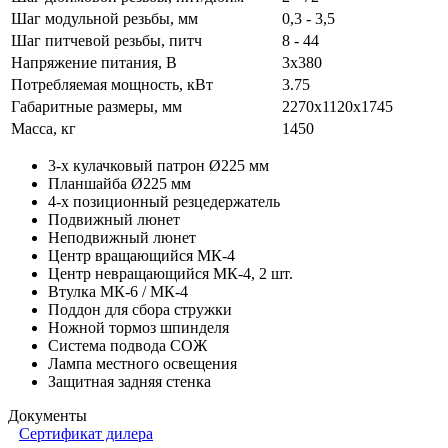
Шаг модульной резьбы, мм
0,3 - 3,5
Шаг питчевой резьбы, питч
8 - 44
Напряжение питания, В
3x380
Потребляемая мощность, кВт
3.75
Габаритные размеры, мм
2270х1120х1745
Масса, кг
1450
3-х кулачковый патрон Ø225 мм
Планшайба Ø225 мм
4-х позиционный резцедержатель
Подвижный люнет
Неподвижный люнет
Центр вращающийся МК-4
Центр невращающийся МК-4, 2 шт.
Втулка МК-6 / МК-4
Поддон для сбора стружки
Ножной тормоз шпинделя
Система подвода СОЖ
Лампа местного освещения
Защитная задняя стенка
Документы
Сертификат дилера