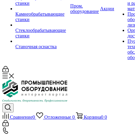
станки
и р
Пром.
Акции
мат
оборудование
Камнеобрабатывающие
Пр
станки
обо
лиз
Стеклообрабатывающие
Орг
станки
дос
Пус
Станочная оснастка
тех
обс
обо
Сравнение
0
Отложенные
0
Корзина
0
0