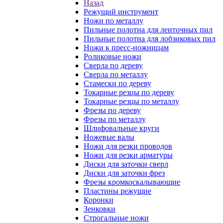
Назад
Режущий инструмент
Ножи по металлу
Пильные полотна для ленточных пил
Пильные полотна для лобзиковых пил
Ножи к пресс-ножницам
Роликовые ножи
Сверла по дереву
Сверла по металлу
Стамески по дереву
Токарные резцы по дереву
Токарные резцы по металлу
Фрезы по дереву
Фрезы по металлу
Шлифовальные круги
Ножевые валы
Ножи для резки проводов
Ножи для резки арматуры
Диски для заточки сверл
Диски для заточки фрез
Фрезы кромкоскалывающие
Пластины режущие
Коронки
Зенковки
Строгальные ножи