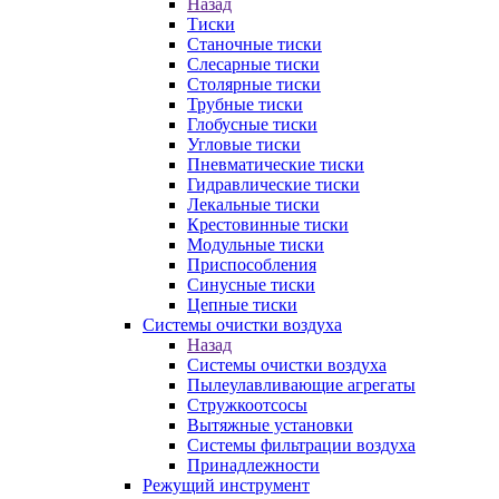
Назад
Тиски
Станочные тиски
Слесарные тиски
Столярные тиски
Трубные тиски
Глобусные тиски
Угловые тиски
Пневматические тиски
Гидравлические тиски
Лекальные тиски
Крестовинные тиски
Модульные тиски
Приспособления
Синусные тиски
Цепные тиски
Системы очистки воздуха
Назад
Системы очистки воздуха
Пылеулавливающие агрегаты
Стружкоотсосы
Вытяжные установки
Системы фильтрации воздуха
Принадлежности
Режущий инструмент