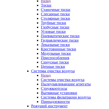
Назад
Тиски
Станочные тиски
Слесарные тиски
Столярные тиски
Трубные тиски
Глобусные тиски
Угловые тиски
Пневматические тиски
Гидравлические тиски
Лекальные тиски
Крестовинные тиски
Модульные тиски
Приспособления
Синусные тиски
Цепные тиски
Системы очистки воздуха
Назад
Системы очистки воздуха
Пылеулавливающие агрегаты
Стружкоотсосы
Вытяжные установки
Системы фильтрации воздуха
Принадлежности
Режущий инструмент