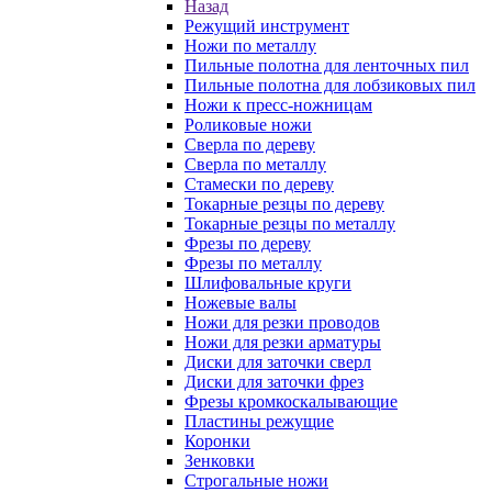
Назад
Режущий инструмент
Ножи по металлу
Пильные полотна для ленточных пил
Пильные полотна для лобзиковых пил
Ножи к пресс-ножницам
Роликовые ножи
Сверла по дереву
Сверла по металлу
Стамески по дереву
Токарные резцы по дереву
Токарные резцы по металлу
Фрезы по дереву
Фрезы по металлу
Шлифовальные круги
Ножевые валы
Ножи для резки проводов
Ножи для резки арматуры
Диски для заточки сверл
Диски для заточки фрез
Фрезы кромкоскалывающие
Пластины режущие
Коронки
Зенковки
Строгальные ножи