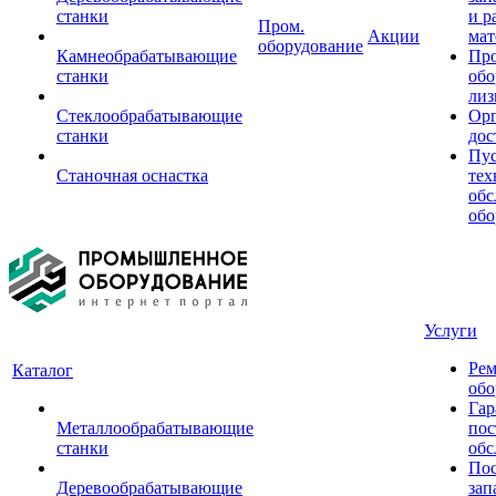
станки
и р
Пром.
Акции
мат
оборудование
Камнеобрабатывающие
Пр
станки
обо
лиз
Стеклообрабатывающие
Орг
станки
дос
Пус
Станочная оснастка
тех
обс
обо
Услуги
Рем
Каталог
обо
Гар
Металлообрабатывающие
пос
станки
обс
Пос
Деревообрабатывающие
зап