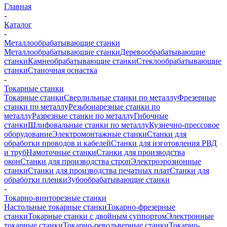
Главная
-
Каталог
-
Металлообрабатывающие станки
Металлообрабатывающие станки
Деревообрабатывающие
станки
Камнеобрабатывающие станки
Стеклообрабатывающие
станки
Станочная оснастка
-
Токарные станки
Токарные станки
Сверлильные станки по металлу
Фрезерные
станки по металлу
Резьбонарезные станки по
металлу
Разрезные станки по металлу
Гибочные
станки
Шлифовальные станки по металлу
Кузнечно-прессовое
оборудование
Электромонтажные станки
Станки для
обработки проводов и кабелей
Станки для изготовления РВД
и труб
Намоточные станки
Станки для производства
окон
Станки для производства строп
Электроэрозионные
станки
Станки для производства печатных плат
Станки для
обработки пленки
Зубообрабатывающие станки
-
Токарно-винторезные станки
Настольные токарные станки
Токарно-фрезерные
станки
Токарные станки с двойным суппортом
Электронные
токарные станки
Токарно-револьверные станки
Токарно-