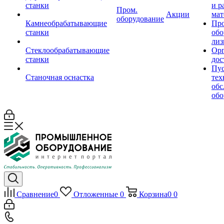
станки
и р
Пром.
Акции
мат
оборудование
Камнеобрабатывающие
Пр
станки
обо
лиз
Стеклообрабатывающие
Орг
станки
дос
Пус
Станочная оснастка
тех
обс
обо
Сравнение
0
Отложенные
0
Корзина
0
0