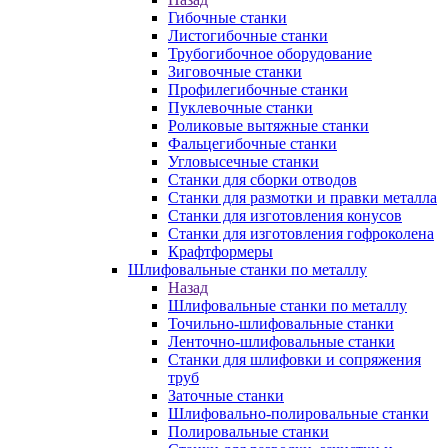
Гибочные станки
Листогибочные станки
Трубогибочное оборудование
Зиговочные станки
Профилегибочные станки
Пуклевочные станки
Роликовые вытяжные станки
Фальцегибочные станки
Угловысечные станки
Станки для сборки отводов
Станки для размотки и правки металла
Станки для изготовления конусов
Станки для изготовления гофроколена
Крафтформеры
Шлифовальные станки по металлу
Назад
Шлифовальные станки по металлу
Точильно-шлифовальные станки
Ленточно-шлифовальные станки
Станки для шлифовки и сопряжения
труб
Заточные станки
Шлифовально-полировальные станки
Полировальные станки