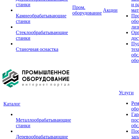
станки
и р
Пром.
Акции
мат
оборудование
Камнеобрабатывающие
Пр
станки
обо
лиз
Стеклообрабатывающие
Орг
станки
дос
Пус
Станочная оснастка
тех
обс
обо
Услуги
Рем
Каталог
обо
Гар
Металлообрабатывающие
пос
станки
обс
Пос
Деревообрабатывающие
зап