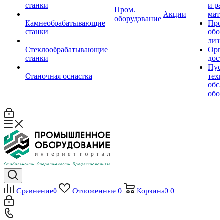
станки
и р
Пром.
Акции
мат
оборудование
Камнеобрабатывающие
Пр
станки
обо
лиз
Стеклообрабатывающие
Орг
станки
дос
Пус
Станочная оснастка
тех
обс
обо
Сравнение
0
Отложенные
0
Корзина
0
0