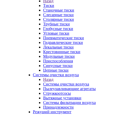
Назад
Тиски
Станочные тиски
Слесарные тиски
Столярные тиски
Трубные тиски
Глобусные тиски
Угловые тиски
Пневматические тиски
Гидравлические тиски
Лекальные тиски
Крестовинные тиски
Модульные тиски
Приспособления
Синусные тиски
Цепные тиски
Системы очистки воздуха
Назад
Системы очистки воздуха
Пылеулавливающие агрегаты
Стружкоотсосы
Вытяжные установки
Системы фильтрации воздуха
Принадлежности
Режущий инструмент