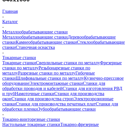
Главная
-
Каталог
-
Металлообрабатывающие станки
Металлообрабатывающие станки
Деревообрабатывающие
станки
Камнеобрабатывающие станки
Стеклообрабатывающие
станки
Станочная оснастка
-
Токарные станки
Токарные станки
Сверлильные станки по металлу
Фрезерные
станки по металлу
Резьбонарезные станки по
металлу
Разрезные станки по металлу
Гибочные
станки
Шлифовальные станки по металлу
Кузнечно-прессовое
оборудование
Электромонтажные станки
Станки для
обработки проводов и кабелей
Станки для изготовления РВД
и труб
Намоточные станки
Станки для производства
окон
Станки для производства строп
Электроэрозионные
станки
Станки для производства печатных плат
Станки для
обработки пленки
Зубообрабатывающие станки
-
Токарно-винторезные станки
Настольные токарные станки
Токарно-фрезерные