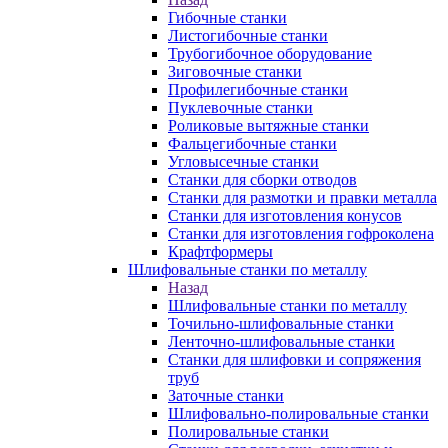
Гибочные станки
Листогибочные станки
Трубогибочное оборудование
Зиговочные станки
Профилегибочные станки
Пуклевочные станки
Роликовые вытяжные станки
Фальцегибочные станки
Угловысечные станки
Станки для сборки отводов
Станки для размотки и правки металла
Станки для изготовления конусов
Станки для изготовления гофроколена
Крафтформеры
Шлифовальные станки по металлу
Назад
Шлифовальные станки по металлу
Точильно-шлифовальные станки
Ленточно-шлифовальные станки
Станки для шлифовки и сопряжения
труб
Заточные станки
Шлифовально-полировальные станки
Полировальные станки