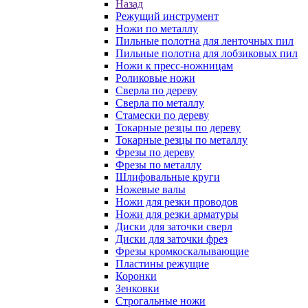
Назад
Режущий инструмент
Ножи по металлу
Пильные полотна для ленточных пил
Пильные полотна для лобзиковых пил
Ножи к пресс-ножницам
Роликовые ножи
Сверла по дереву
Сверла по металлу
Стамески по дереву
Токарные резцы по дереву
Токарные резцы по металлу
Фрезы по дереву
Фрезы по металлу
Шлифовальные круги
Ножевые валы
Ножи для резки проводов
Ножи для резки арматуры
Диски для заточки сверл
Диски для заточки фрез
Фрезы кромкоскалывающие
Пластины режущие
Коронки
Зенковки
Строгальные ножи