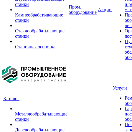
станки
и р
Пром.
Акции
мат
оборудование
Камнеобрабатывающие
Пр
станки
обо
лиз
Стеклообрабатывающие
Орг
станки
дос
Пус
Станочная оснастка
тех
обс
обо
Услуги
Рем
Каталог
обо
Гар
Металлообрабатывающие
пос
станки
обс
Пос
Деревообрабатывающие
зап