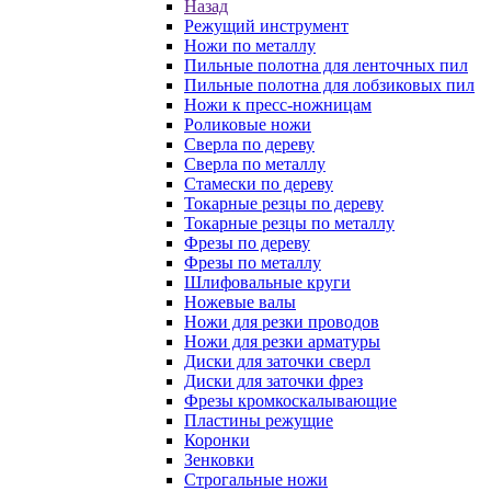
Назад
Режущий инструмент
Ножи по металлу
Пильные полотна для ленточных пил
Пильные полотна для лобзиковых пил
Ножи к пресс-ножницам
Роликовые ножи
Сверла по дереву
Сверла по металлу
Стамески по дереву
Токарные резцы по дереву
Токарные резцы по металлу
Фрезы по дереву
Фрезы по металлу
Шлифовальные круги
Ножевые валы
Ножи для резки проводов
Ножи для резки арматуры
Диски для заточки сверл
Диски для заточки фрез
Фрезы кромкоскалывающие
Пластины режущие
Коронки
Зенковки
Строгальные ножи