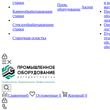
станки
и р
Пром.
Акции
мат
оборудование
Камнеобрабатывающие
Пр
станки
обо
лиз
Стеклообрабатывающие
Орг
станки
дос
Пус
Станочная оснастка
тех
обс
обо
Сравнение
0
Отложенные
0
Корзина
0
0