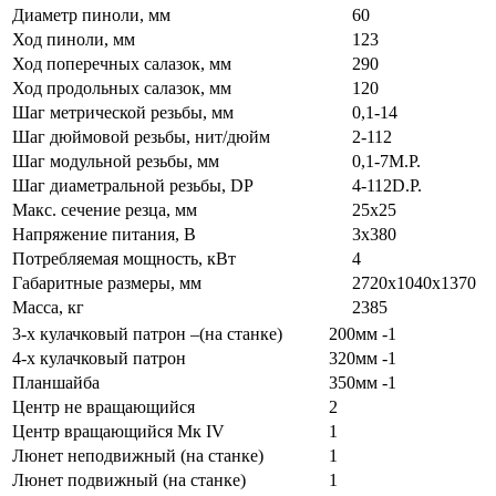
Диаметр пиноли, мм
60
Ход пиноли, мм
123
Ход поперечных салазок, мм
290
Ход продольных салазок, мм
120
Шаг метрической резьбы, мм
0,1-14
Шаг дюймовой резьбы, нит/дюйм
2-112
Шаг модульной резьбы, мм
0,1-7M.P.
Шаг диаметральной резьбы, DP
4-112D.P.
Макс. сечение резца, мм
25х25
Напряжение питания, В
3x380
Потребляемая мощность, кВт
4
Габаритные размеры, мм
2720х1040х1370
Масса, кг
2385
3-х кулачковый патрон –(на станке)
200мм -1
4-х кулачковый патрон
320мм -1
Планшайба
350мм -1
Центр не вращающийся
2
Центр вращающийся Мк IV
1
Люнет неподвижный (на станке)
1
Люнет подвижный (на станке)
1