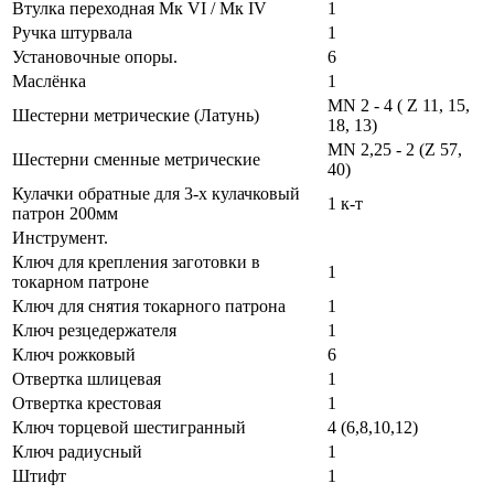
Втулка переходная Мк VI / Мк IV
1
Ручка штурвала
1
Установочные опоры.
6
Маслёнка
1
MN 2 - 4 ( Z 11, 15,
Шестерни метрические (Латунь)
18, 13)
MN 2,25 - 2 (Z 57,
Шестерни сменные метрические
40)
Кулачки обратные для 3-х кулачковый
1 к-т
патрон 200мм
Инструмент.
Ключ для крепления заготовки в
1
токарном патроне
Ключ для снятия токарного патрона
1
Ключ резцедержателя
1
Ключ рожковый
6
Отвертка шлицевая
1
Отвертка крестовая
1
Ключ торцевой шестигранный
4 (6,8,10,12)
Ключ радиусный
1
Штифт
1