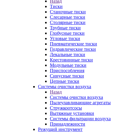
Назад
Тиски
Станочные тиски
Слесарные тиски
Столярные тиски
Трубные тиски
Глобусные тиски
Угловые тиски
Пневматические тиски
Гидравлические тиски
Лекальные тиски
Крестовинные тиски
Модульные тиски
Приспособления
Синусные тиски
Цепные тиски
Системы очистки воздуха
Назад
Системы очистки воздуха
Пылеулавливающие агрегаты
Стружкоотсосы
Вытяжные установки
Системы фильтрации воздуха
Принадлежности
Режущий инструмент