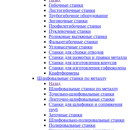
Гибочные станки
Листогибочные станки
Трубогибочное оборудование
Зиговочные станки
Профилегибочные станки
Пуклевочные станки
Роликовые вытяжные станки
Фальцегибочные станки
Угловысечные станки
Станки для сборки отводов
Станки для размотки и правки металла
Станки для изготовления конусов
Станки для изготовления гофроколена
Крафтформеры
Шлифовальные станки по металлу
Назад
Шлифовальные станки по металлу
Точильно-шлифовальные станки
Ленточно-шлифовальные станки
Станки для шлифовки и сопряжения
труб
Заточные станки
Шлифовально-полировальные станки
Полировальные станки