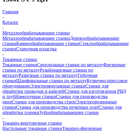
Главная
-
Каталог
-
Металлообрабатывающие станки
Металлообрабатывающие станки
Деревообрабатывающие
станки
Камнеобрабатывающие станки
Стеклообрабатывающие
станки
Станочная оснастка
-
Токарные станки
Токарные станки
Сверлильные станки по металлу
Фрезерные
станки по металлу
Резьбонарезные станки по
металлу
Разрезные станки по металлу
Гибочные
станки
Шлифовальные станки по металлу
Кузнечно-прессовое
оборудование
Электромонтажные станки
Станки для
обработки проводов и кабелей
Станки для изготовления РВД
и труб
Намоточные станки
Станки для производства
окон
Станки для производства строп
Электроэрозионные
станки
Станки для производства печатных плат
Станки для
обработки пленки
Зубообрабатывающие станки
-
Токарно-винторезные станки
Настольные токарные станки
Токарно-фрезерные