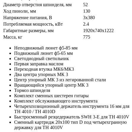
Диаметр отверстия шпинделя, мм
52
Ход пиноли, мм
130
Напряжение питания, В
3x380
Потребляемая мощность, кВт
2.4
Габаритные размеры, мм
1920х740х1222
Масса, кг
775
Неподвижный люнет ф5-85 мм
Подвижный люнет ф5-65 мм
Светодиодный светильник
Первая заправка маслом
Переходная втулка МК6/МК3
Два центра упорных МК 3
Центр упорный МК 3 из легированной стали
Вращающийся упорный центр МК 3
Тормоз шпинделя
Комплект сменных шестерен гитары
Комплект обслуживающего инструмента
Четырехпозиционный держатель инструмента 16 мм для
TH 4010 / TH 4010D
Быстросменный резцедержатель SWH 3-Е для TH 4010V
Сменный картридж 20х100 тип D под четырехгранную
державку для TH 4010V