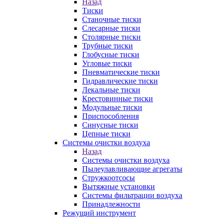
Назад
Тиски
Станочные тиски
Слесарные тиски
Столярные тиски
Трубные тиски
Глобусные тиски
Угловые тиски
Пневматические тиски
Гидравлические тиски
Лекальные тиски
Крестовинные тиски
Модульные тиски
Приспособления
Синусные тиски
Цепные тиски
Системы очистки воздуха
Назад
Системы очистки воздуха
Пылеулавливающие агрегаты
Стружкоотсосы
Вытяжные установки
Системы фильтрации воздуха
Принадлежности
Режущий инструмент