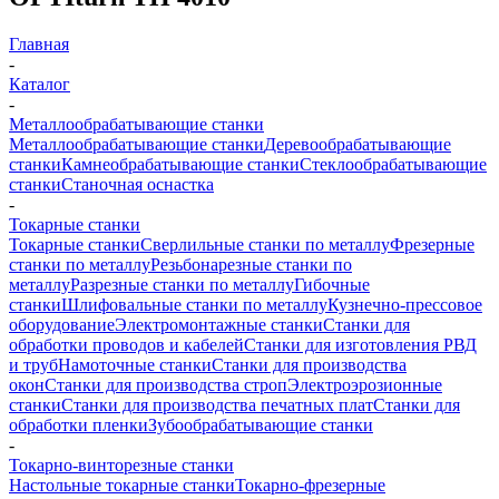
Главная
-
Каталог
-
Металлообрабатывающие станки
Металлообрабатывающие станки
Деревообрабатывающие
станки
Камнеобрабатывающие станки
Стеклообрабатывающие
станки
Станочная оснастка
-
Токарные станки
Токарные станки
Сверлильные станки по металлу
Фрезерные
станки по металлу
Резьбонарезные станки по
металлу
Разрезные станки по металлу
Гибочные
станки
Шлифовальные станки по металлу
Кузнечно-прессовое
оборудование
Электромонтажные станки
Станки для
обработки проводов и кабелей
Станки для изготовления РВД
и труб
Намоточные станки
Станки для производства
окон
Станки для производства строп
Электроэрозионные
станки
Станки для производства печатных плат
Станки для
обработки пленки
Зубообрабатывающие станки
-
Токарно-винторезные станки
Настольные токарные станки
Токарно-фрезерные