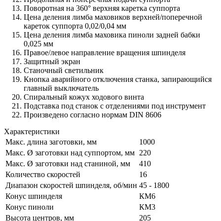
Поворотная на 360° верхняя каретка суппорта
Цена деления лимба маховиков верхней/поперечной
кареток суппорта 0,02/0,04 мм
Цена деления лимба маховика пиноли задней бабки
0,025 мм
Правое/левое направление вращения шпинделя
Защитный экран
Станочный светильник
Кнопка аварийного отключения станка, запирающийся
главный выключатель
Спиральный кожух ходового винта
Подставка под станок с отделениями под инструмент
Произведено согласно нормам DIN 8606
Характеристики
Макс. длина заготовки, мм
1000
Макс. Ø заготовки над суппортом, мм
220
Макс. Ø заготовки над станиной, мм
410
Количество скоростей
16
Диапазон скоростей шпинделя, об/мин
45 - 1800
Конус шпинделя
КМ6
Конус пиноли
КМ3
Высота центров, мм
205