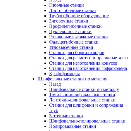
Гибочные станки
Листогибочные станки
Трубогибочное оборудование
Зиговочные станки
Профилегибочные станки
Пуклевочные станки
Роликовые вытяжные станки
Фальцегибочные станки
Угловысечные станки
Станки для сборки отводов
Станки для размотки и правки металла
Станки для изготовления конусов
Станки для изготовления гофроколена
Крафтформеры
Шлифовальные станки по металлу
Назад
Шлифовальные станки по металлу
Точильно-шлифовальные станки
Ленточно-шлифовальные станки
Станки для шлифовки и сопряжения
труб
Заточные станки
Шлифовально-полировальные станки
Полировальные станки