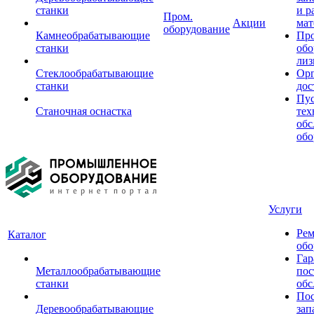
станки
и р
Пром.
Акции
мат
оборудование
Камнеобрабатывающие
Пр
станки
обо
лиз
Стеклообрабатывающие
Орг
станки
дос
Пус
Станочная оснастка
тех
обс
обо
Услуги
Рем
Каталог
обо
Гар
Металлообрабатывающие
пос
станки
обс
Пос
Деревообрабатывающие
зап