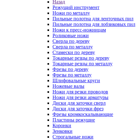
Назад
Режущий инструмент
Ножи по металлу
Пильные полотна для ленточных пил
Пильные полотна для лобзиковых пил
Ножи к пресс-ножницам
Роликовые ножи
Сверла по дереву
Сверла по металлу
Стамески по дереву
Токарные резцы по дереву
Токарные резцы по металлу
Фрезы по дереву
Фрезы по металлу
Шлифовальные круги
Ножевые валы
Ножи для резки проводов
Ножи для резки арматуры
Диски для заточки сверл
Диски для заточки фрез
Фрезы кромкоскалывающие
Пластины режущие
Коронки
Зенковки
Строгальные ножи