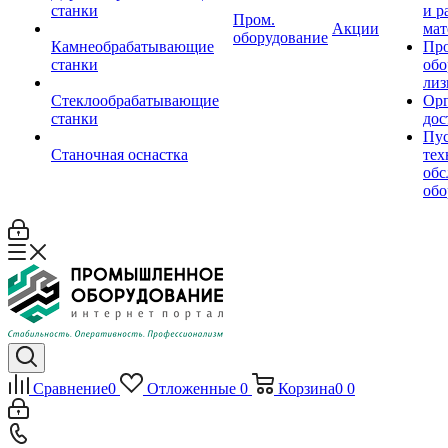
станки
и р
Пром.
Акции
мат
оборудование
Камнеобрабатывающие
Пр
станки
обо
лиз
Стеклообрабатывающие
Орг
станки
дос
Пус
Станочная оснастка
тех
обс
обо
Сравнение
0
Отложенные
0
Корзина
0
0