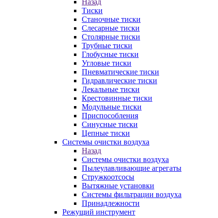
Назад
Тиски
Станочные тиски
Слесарные тиски
Столярные тиски
Трубные тиски
Глобусные тиски
Угловые тиски
Пневматические тиски
Гидравлические тиски
Лекальные тиски
Крестовинные тиски
Модульные тиски
Приспособления
Синусные тиски
Цепные тиски
Системы очистки воздуха
Назад
Системы очистки воздуха
Пылеулавливающие агрегаты
Стружкоотсосы
Вытяжные установки
Системы фильтрации воздуха
Принадлежности
Режущий инструмент