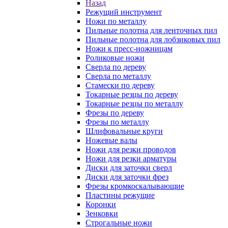
Назад
Режущий инструмент
Ножи по металлу
Пильные полотна для ленточных пил
Пильные полотна для лобзиковых пил
Ножи к пресс-ножницам
Роликовые ножи
Сверла по дереву
Сверла по металлу
Стамески по дереву
Токарные резцы по дереву
Токарные резцы по металлу
Фрезы по дереву
Фрезы по металлу
Шлифовальные круги
Ножевые валы
Ножи для резки проводов
Ножи для резки арматуры
Диски для заточки сверл
Диски для заточки фрез
Фрезы кромкоскалывающие
Пластины режущие
Коронки
Зенковки
Строгальные ножи