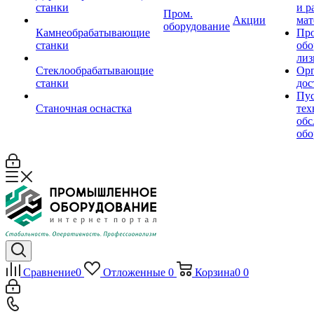
станки
и р
Пром.
Акции
мат
оборудование
Камнеобрабатывающие
Пр
станки
обо
лиз
Стеклообрабатывающие
Орг
станки
дос
Пус
Станочная оснастка
тех
обс
обо
Сравнение
0
Отложенные
0
Корзина
0
0