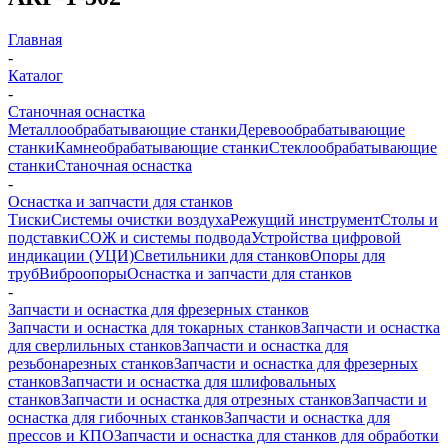
Главная
-
Каталог
-
Станочная оснастка
Металлообрабатывающие станки
Деревообрабатывающие
станки
Камнеобрабатывающие станки
Стеклообрабатывающие
станки
Станочная оснастка
-
Оснастка и запчасти для станков
Тиски
Системы очистки воздуха
Режущий инструмент
Столы и
подставки
СОЖ и системы подвода
Устройства цифровой
индикации (УЦИ)
Светильники для станков
Опоры для
труб
Виброопоры
Оснастка и запчасти для станков
-
Запчасти и оснастка для фрезерных станков
Запчасти и оснастка для токарных станков
Запчасти и оснастка
для сверлильных станков
Запчасти и оснастка для
резьбонарезных станков
Запчасти и оснастка для фрезерных
станков
Запчасти и оснастка для шлифовальных
станков
Запчасти и оснастка для отрезных станков
Запчасти и
оснастка для гибочных станков
Запчасти и оснастка для
прессов и КПО
Запчасти и оснастка для станков для обработки