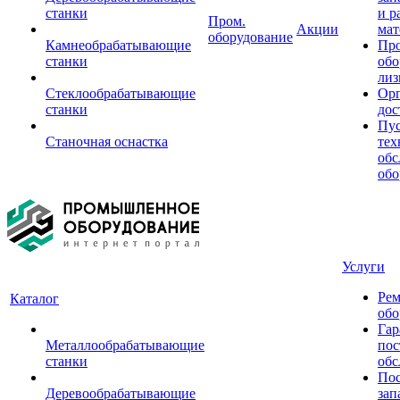
станки
и р
Пром.
Акции
мат
оборудование
Камнеобрабатывающие
Пр
станки
обо
лиз
Стеклообрабатывающие
Орг
станки
дос
Пус
Станочная оснастка
тех
обс
обо
Услуги
Рем
Каталог
обо
Гар
Металлообрабатывающие
пос
станки
обс
Пос
Деревообрабатывающие
зап