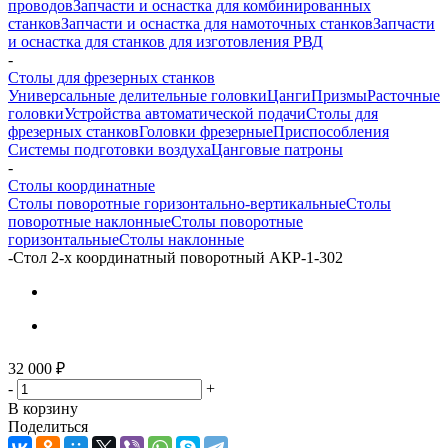
проводов
Запчасти и оснастка для комбинированных
станков
Запчасти и оснастка для намоточных станков
Запчасти
и оснастка для станков для изготовления РВД
-
Столы для фрезерных станков
Универсальные делительные головки
Цанги
Призмы
Расточные
головки
Устройства автоматической подачи
Столы для
фрезерных станков
Головки фрезерные
Приспособления
Системы подготовки воздуха
Цанговые патроны
-
Столы координатные
Столы поворотные горизонтально-вертикальные
Столы
поворотные наклонные
Столы поворотные
горизонтальные
Столы наклонные
-
Стол 2-х координатный поворотный АКР-1-302
32 000
₽
-
+
В корзину
Поделиться