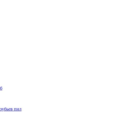
уб
 зубьев пил