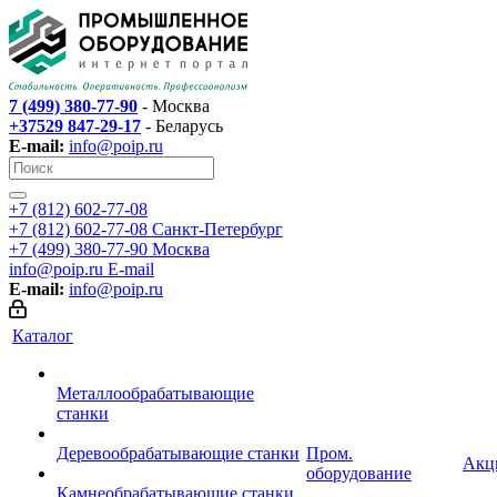
7 (499) 380-77-90
- Москва
+37529 847-29-17
- Беларусь
E-mail:
info@poip.ru
+7 (812) 602-77-08
+7 (812) 602-77-08
Санкт-Петербург
+7 (499) 380-77-90
Москва
info@poip.ru
E-mail
E-mail:
info@poip.ru
Каталог
Металлообрабатывающие
станки
Деревообрабатывающие станки
Пром.
Акц
оборудование
Камнеобрабатывающие станки