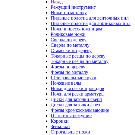
Назад
Режущий инструмент
Ножи по металлу
Пильные полотна для ленточных пил
Пильные полотна для лобзиковых пил
Ножи к пресс-ножницам
Роликовые ножи
Сверла по дереву
Сверла по металлу
Стамески по дереву
Токарные резцы по дереву
Токарные резцы по металлу
Фрезы по дереву
Фрезы по металлу
Шлифовальные круги
Ножевые валы
Ножи для резки проводов
Ножи для резки арматуры
Диски для заточки сверл
Диски для заточки фрез
Фрезы кромкоскалывающие
Пластины режущие
Коронки
Зенковки
Строгальные ножи