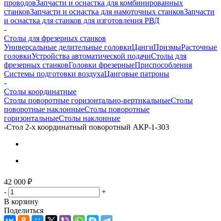
проводов
Запчасти и оснастка для комбинированных
станков
Запчасти и оснастка для намоточных станков
Запчасти
и оснастка для станков для изготовления РВД
-
Столы для фрезерных станков
Универсальные делительные головки
Цанги
Призмы
Расточные
головки
Устройства автоматической подачи
Столы для
фрезерных станков
Головки фрезерные
Приспособления
Системы подготовки воздуха
Цанговые патроны
-
Столы координатные
Столы поворотные горизонтально-вертикальные
Столы
поворотные наклонные
Столы поворотные
горизонтальные
Столы наклонные
-
Стол 2-х координатный поворотный АКР-1-303
42 000
₽
-
+
В корзину
Поделиться