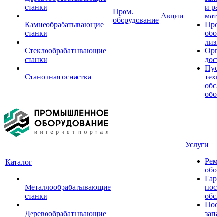
станки
и р
Пром.
Акции
мат
оборудование
Камнеобрабатывающие
Пр
станки
обо
лиз
Стеклообрабатывающие
Орг
станки
дос
Пус
Станочная оснастка
тех
обс
обо
Услуги
Рем
Каталог
обо
Гар
Металлообрабатывающие
пос
станки
обс
Пос
Деревообрабатывающие
зап