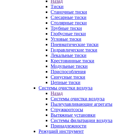
Назад
Тиски
Станочные тиски
Слесарные тиски
Столярные тиски
Трубные тиски
Глобусные тиски
Угловые тиски
Пневматические тиски
Гидравлические тиски
Лекальные тиски
Крестовинные тиски
Модульные тиски
Приспособления
Синусные тиски
Цепные тиски
Системы очистки воздуха
Назад
Системы очистки воздуха
Пылеулавливающие агрегаты
Стружкоотсосы
Вытяжные установки
Системы фильтрации воздуха
Принадлежности
Режущий инструмент