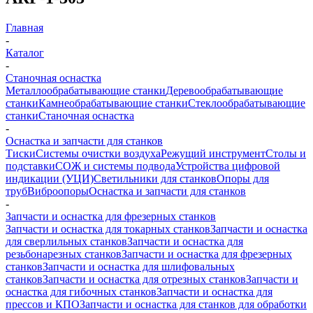
Главная
-
Каталог
-
Станочная оснастка
Металлообрабатывающие станки
Деревообрабатывающие
станки
Камнеобрабатывающие станки
Стеклообрабатывающие
станки
Станочная оснастка
-
Оснастка и запчасти для станков
Тиски
Системы очистки воздуха
Режущий инструмент
Столы и
подставки
СОЖ и системы подвода
Устройства цифровой
индикации (УЦИ)
Светильники для станков
Опоры для
труб
Виброопоры
Оснастка и запчасти для станков
-
Запчасти и оснастка для фрезерных станков
Запчасти и оснастка для токарных станков
Запчасти и оснастка
для сверлильных станков
Запчасти и оснастка для
резьбонарезных станков
Запчасти и оснастка для фрезерных
станков
Запчасти и оснастка для шлифовальных
станков
Запчасти и оснастка для отрезных станков
Запчасти и
оснастка для гибочных станков
Запчасти и оснастка для
прессов и КПО
Запчасти и оснастка для станков для обработки