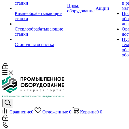
станки
и р
Пром.
Акции
мат
оборудование
Камнеобрабатывающие
Пр
станки
обо
лиз
Стеклообрабатывающие
Орг
станки
дос
Пус
Станочная оснастка
тех
обс
обо
Сравнение
0
Отложенные
0
Корзина
0
0