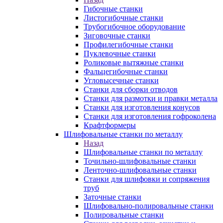
Гибочные станки
Листогибочные станки
Трубогибочное оборудование
Зиговочные станки
Профилегибочные станки
Пуклевочные станки
Роликовые вытяжные станки
Фальцегибочные станки
Угловысечные станки
Станки для сборки отводов
Станки для размотки и правки металла
Станки для изготовления конусов
Станки для изготовления гофроколена
Крафтформеры
Шлифовальные станки по металлу
Назад
Шлифовальные станки по металлу
Точильно-шлифовальные станки
Ленточно-шлифовальные станки
Станки для шлифовки и сопряжения
труб
Заточные станки
Шлифовально-полировальные станки
Полировальные станки