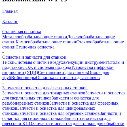
Главная
-
Каталог
-
Станочная оснастка
Металлообрабатывающие станки
Деревообрабатывающие
станки
Камнеобрабатывающие станки
Стеклообрабатывающие
станки
Станочная оснастка
-
Оснастка и запчасти для станков
Тиски
Системы очистки воздуха
Режущий инструмент
Столы и
подставки
СОЖ и системы подвода
Устройства цифровой
индикации (УЦИ)
Светильники для станков
Опоры для
труб
Виброопоры
Оснастка и запчасти для станков
-
Запчасти и оснастка для фрезерных станков
Запчасти и оснастка для токарных станков
Запчасти и оснастка
для сверлильных станков
Запчасти и оснастка для
резьбонарезных станков
Запчасти и оснастка для фрезерных
станков
Запчасти и оснастка для шлифовальных
станков
Запчасти и оснастка для отрезных станков
Запчасти и
оснастка для гибочных станков
Запчасти и оснастка для
прессов и КПО
Запчасти и оснастка для станков для обработки