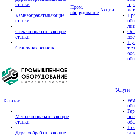
станки
и р
Пром.
Акции
мат
оборудование
Камнеобрабатывающие
Пр
станки
обо
лиз
Стеклообрабатывающие
Орг
станки
дос
Пус
Станочная оснастка
тех
обс
обо
Услуги
Рем
Каталог
обо
Гар
Металлообрабатывающие
пос
станки
обс
Пос
Деревообрабатывающие
зап