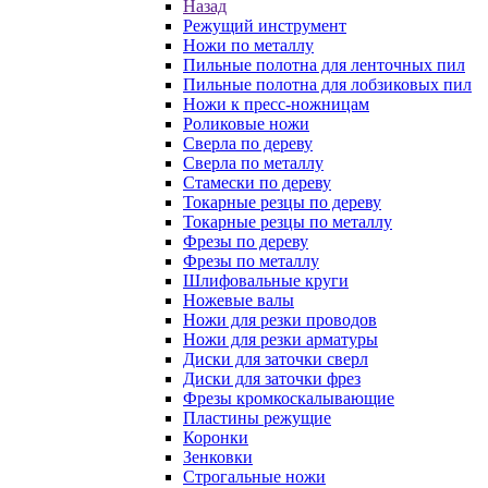
Назад
Режущий инструмент
Ножи по металлу
Пильные полотна для ленточных пил
Пильные полотна для лобзиковых пил
Ножи к пресс-ножницам
Роликовые ножи
Сверла по дереву
Сверла по металлу
Стамески по дереву
Токарные резцы по дереву
Токарные резцы по металлу
Фрезы по дереву
Фрезы по металлу
Шлифовальные круги
Ножевые валы
Ножи для резки проводов
Ножи для резки арматуры
Диски для заточки сверл
Диски для заточки фрез
Фрезы кромкоскалывающие
Пластины режущие
Коронки
Зенковки
Строгальные ножи