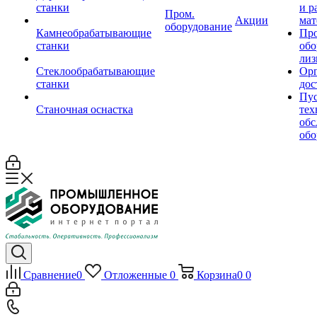
станки
и р
Пром.
Акции
мат
оборудование
Камнеобрабатывающие
Пр
станки
обо
лиз
Стеклообрабатывающие
Орг
станки
дос
Пус
Станочная оснастка
тех
обс
обо
Сравнение
0
Отложенные
0
Корзина
0
0