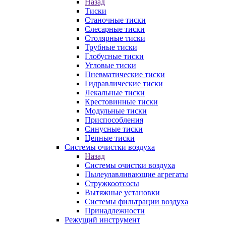
Назад
Тиски
Станочные тиски
Слесарные тиски
Столярные тиски
Трубные тиски
Глобусные тиски
Угловые тиски
Пневматические тиски
Гидравлические тиски
Лекальные тиски
Крестовинные тиски
Модульные тиски
Приспособления
Синусные тиски
Цепные тиски
Системы очистки воздуха
Назад
Системы очистки воздуха
Пылеулавливающие агрегаты
Стружкоотсосы
Вытяжные установки
Системы фильтрации воздуха
Принадлежности
Режущий инструмент