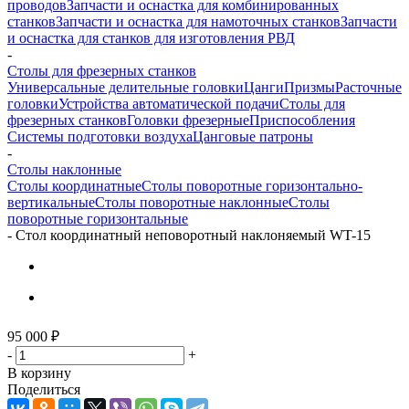
проводов
Запчасти и оснастка для комбинированных
станков
Запчасти и оснастка для намоточных станков
Запчасти
и оснастка для станков для изготовления РВД
-
Столы для фрезерных станков
Универсальные делительные головки
Цанги
Призмы
Расточные
головки
Устройства автоматической подачи
Столы для
фрезерных станков
Головки фрезерные
Приспособления
Системы подготовки воздуха
Цанговые патроны
-
Столы наклонные
Столы координатные
Столы поворотные горизонтально-
вертикальные
Столы поворотные наклонные
Столы
поворотные горизонтальные
-
Стол координатный неповоротный наклоняемый WT-15
95 000
₽
-
+
В корзину
Поделиться