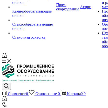
станки
и р
Пром.
Акции
мат
оборудование
Камнеобрабатывающие
Пр
станки
обо
лиз
Стеклообрабатывающие
Орг
станки
дос
Пус
Станочная оснастка
тех
обс
обо
Сравнение
0
Отложенные
0
Корзина
0
0