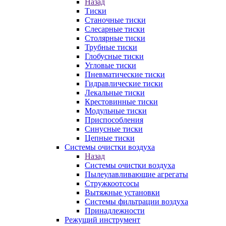
Назад
Тиски
Станочные тиски
Слесарные тиски
Столярные тиски
Трубные тиски
Глобусные тиски
Угловые тиски
Пневматические тиски
Гидравлические тиски
Лекальные тиски
Крестовинные тиски
Модульные тиски
Приспособления
Синусные тиски
Цепные тиски
Системы очистки воздуха
Назад
Системы очистки воздуха
Пылеулавливающие агрегаты
Стружкоотсосы
Вытяжные установки
Системы фильтрации воздуха
Принадлежности
Режущий инструмент