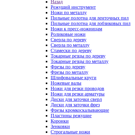
Назад
Режущий инструмент
Ножи по металлу
Пильные полотна для ленточных пил
Пильные полотна для лобзиковых пил
Ножи к пресс-ножницам
Роликовые ножи
Сверла по дереву
Сверла по металлу
Стамески по дереву
Токарные резцы по дереву
Токарные резцы по металлу
Фрезы по дереву
Фрезы по металлу
Шлифовальные круги
Ножевые валы
Ножи для резки проводов
Ножи для резки арматуры
Диски для заточки сверл
Диски для заточки фрез
Фрезы кромкоскалывающие
Пластины режущие
Коронки
Зенковки
Строгальные ножи