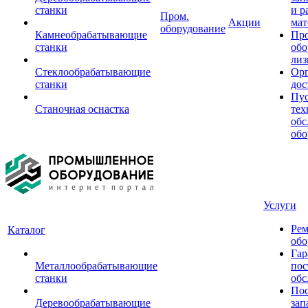
станки
и р
Пром.
Акции
мат
оборудование
Камнеобрабатывающие
Пр
станки
обо
лиз
Стеклообрабатывающие
Орг
станки
дос
Пус
Станочная оснастка
тех
обс
обо
Услуги
Рем
Каталог
обо
Гар
Металлообрабатывающие
пос
станки
обс
Пос
Деревообрабатывающие
зап