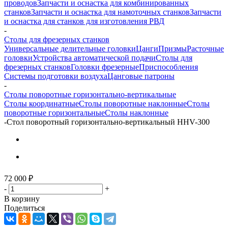
проводов
Запчасти и оснастка для комбинированных
станков
Запчасти и оснастка для намоточных станков
Запчасти
и оснастка для станков для изготовления РВД
-
Столы для фрезерных станков
Универсальные делительные головки
Цанги
Призмы
Расточные
головки
Устройства автоматической подачи
Столы для
фрезерных станков
Головки фрезерные
Приспособления
Системы подготовки воздуха
Цанговые патроны
-
Столы поворотные горизонтально-вертикальные
Столы координатные
Столы поворотные наклонные
Столы
поворотные горизонтальные
Столы наклонные
-
Стол поворотный горизонтально-вертикальный HHV-300
72 000
₽
-
+
В корзину
Поделиться