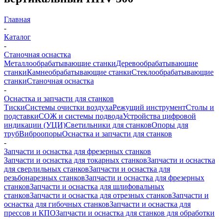
Главная
-
Каталог
-
Станочная оснастка
Металлообрабатывающие станки
Деревообрабатывающие
станки
Камнеобрабатывающие станки
Стеклообрабатывающие
станки
Станочная оснастка
-
Оснастка и запчасти для станков
Тиски
Системы очистки воздуха
Режущий инструмент
Столы и
подставки
СОЖ и системы подвода
Устройства цифровой
индикации (УЦИ)
Светильники для станков
Опоры для
труб
Виброопоры
Оснастка и запчасти для станков
-
Запчасти и оснастка для фрезерных станков
Запчасти и оснастка для токарных станков
Запчасти и оснастка
для сверлильных станков
Запчасти и оснастка для
резьбонарезных станков
Запчасти и оснастка для фрезерных
станков
Запчасти и оснастка для шлифовальных
станков
Запчасти и оснастка для отрезных станков
Запчасти и
оснастка для гибочных станков
Запчасти и оснастка для
прессов и КПО
Запчасти и оснастка для станков для обработки